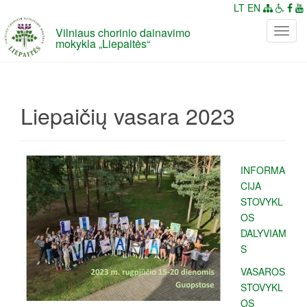
LT
EN
Vilniaus chorinio dainavimo
P
mokykla „Liepaitės“
e
r
j
u
Liepaičių vasara 2023
n
g
t
i
INFORMA
n
CIJA
a
STOVYKL
v
OS
i
DALYVIAM
g
S
a
c
VASAROS
i
STOVYKL
j
OS