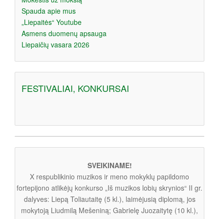
Spauda apie mus
„Liepaitės“ Youtube
Asmens duomenų apsauga
Liepaičių vasara 2026
FESTIVALIAI, KONKURSAI
SVEIKINAME!
X respublikinio muzikos ir meno mokyklų papildomo
fortepijono atlikėjų konkurso „Iš muzikos lobių skrynios“ II gr.
dalyves: Liepą Toliautaitę (5 kl.), laimėjusią diplomą, jos
mokytoją Liudmilą Mešeniną; Gabrielę Juozaitytę (10 kl.),