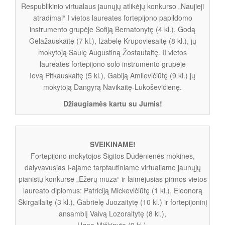
Respublikinio virtualaus jaunųjų atlikėjų konkurso „Naujieji
atradimai“ I vietos laureates fortepijono papildomo
instrumento grupėje Sofiją Bernatonytę (4 kl.), Godą
Gelažauskaitę (7 kl.), Izabelę Krupoviesaitę (8 kl.), jų
mokytoją Saulę Augustiną Žostautaitę. II vietos
laureates fortepijono solo instrumento grupėje
Ievą Pitkauskaitę (5 kl.), Gabiją Amilevičiūtę (9 kl.) jų
mokytoją Dangyrą Navikaitę-Lukoševičienę.
Džiaugiamės kartu su Jumis!
SVEIKINAME!
Fortepijono mokytojos Sigitos Dūdėnienės mokines,
dalyvavusias I-ajame tarptautiniame virtualiame jaunųjų
pianistų konkurse „Ežerų mūza“ ir laimėjusias pirmos vietos
laureato diplomus: Patriciją Mickevičiūtę (1 kl.), Eleonorą
Skirgailaitę (3 kl.), Gabrielę Juozaitytę (10 kl.) ir fortepijoninį
ansamblį Vaivą Lozoraitytę (8 kl.),
Ugnę Miškinytę (9 kl.).