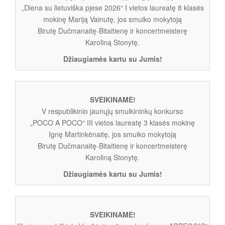
„Diena su lietuviška pjese 2026“ I vietos laureatę 8 klasės
mokinę Mariją Vainutę, jos smuiko mokytoją
Birutę Dučmanaitę-Bitaitienę ir koncertmeisterę
Karoliną Stonytę.
Džiaugiamės kartu su Jumis!
SVEIKINAME!
V respublikinio jaunųjų smuikininkų konkurso
„POCO A POCO“ III vietos laureatę 3 klasės mokinę
Ignę Martinkėnaitę, jos smuiko mokytoją
Birutę Dučmanaitę-Bitaitienę ir koncertmeisterę
Karoliną Stonytę.
Džiaugiamės kartu su Jumis!
SVEIKINAME!