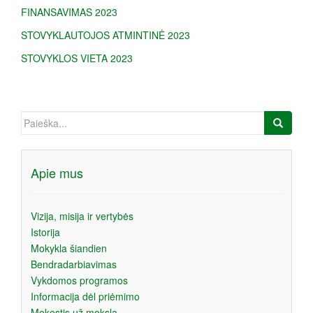
a
FINANSAVIMAS 2023
STOVYKLAUTOJOS ATMINTINĖ 2023
STOVYKLOS VIETA 2023
Ieškoti:
Apie mus
Vizija, misija ir vertybės
Istorija
Mokykla šiandien
Bendradarbiavimas
Vykdomos programos
Informacija dėl priėmimo
Mokestis už mokslą