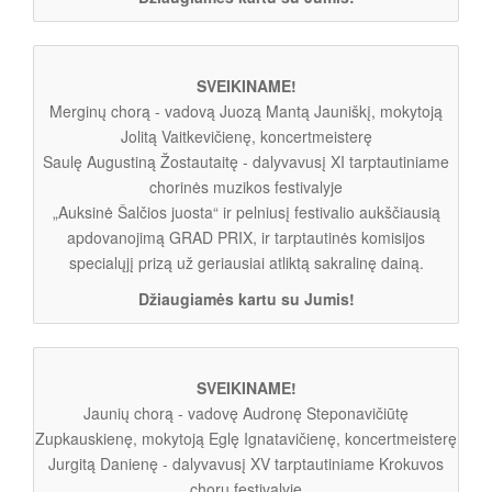
SVEIKINAME!
Merginų chorą - vadovą Juozą Mantą Jauniškį, mokytoją
Jolitą Vaitkevičienę, koncertmeisterę
Saulę Augustiną Žostautaitę - dalyvavusį XI tarptautiniame
chorinės muzikos festivalyje
„Auksinė Šalčios juosta“ ir pelniusį festivalio aukščiausią
apdovanojimą GRAD PRIX, ir tarptautinės komisijos
specialųjį prizą už geriausiai atliktą sakralinę dainą.
Džiaugiamės kartu su Jumis!
SVEIKINAME!
Jaunių chorą - vadovę Audronę Steponavičiūtę
Zupkauskienę, mokytoją Eglę Ignatavičienę, koncertmeisterę
Jurgitą Danienę - dalyvavusį XV tarptautiniame Krokuvos
chorų festivalyje