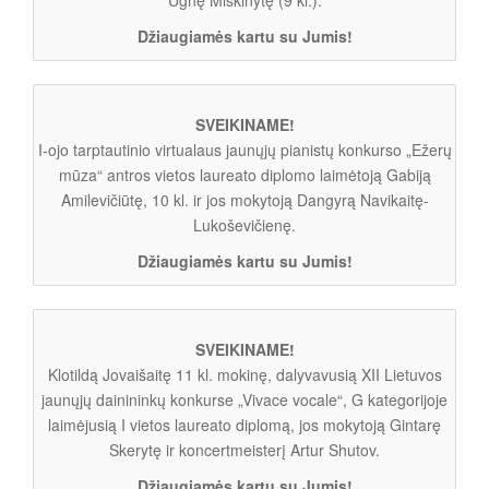
Džiaugiamės kartu su Jumis!
SVEIKINAME!
I-ojo tarptautinio virtualaus jaunųjų pianistų konkurso „Ežerų
mūza“ antros vietos laureato diplomo laimėtoją Gabiją
Amilevičiūtę, 10 kl. ir jos mokytoją Dangyrą Navikaitę-
Lukoševičienę.
Džiaugiamės kartu su Jumis!
SVEIKINAME!
Klotildą Jovaišaitę 11 kl. mokinę, dalyvavusią XII Lietuvos
jaunųjų dainininkų konkurse „Vivace vocale“, G kategorijoje
laimėjusią I vietos laureato diplomą, jos mokytoją Gintarę
Skerytę ir koncertmeisterį Artur Shutov.
Džiaugiamės kartu su Jumis!