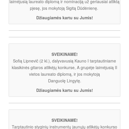
laimėjusią laureato diplomą ir nominaciją už geriausiai atliktą
pjesę, jos mokytoją Sigitą Dūdėnienę.
Džiaugiamės kartu su Jumis!
SVEIKINAME!
Sofią Lipnevič (2 kl.), dalyvavusią Kauno I tarptautiniame
klasikinės gitaros atlikėjų konkurse, A grupėje laimėjusią II
vietos laureato diplomą, ir jos mokytoją
Danguolę Lingytę.
Džiaugiamės kartu su Jumis!
SVEIKINAME!
Tarptautinio styginių instrumentų jaunųjų atlikėjų konkurso