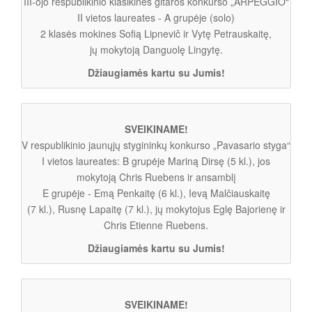
III-ojo respublikinio klasikinės gitaros konkurso „ARPEGGIO“
II vietos laureates - A grupėje (solo)
2 klasės mokines Sofią Lipnevič ir Vytę Petrauskaitę,
jų mokytoją Danguolę Lingytę.
Džiaugiamės kartu su Jumis!
SVEIKINAME!
V respublikinio jaunųjų stygininkų konkurso „Pavasario styga“
I vietos laureates: B grupėje Mariną Dirsę (5 kl.), jos
mokytoją Chris Ruebens ir ansamblį
E grupėje - Emą Penkaitę (6 kl.), Ievą Malčiauskaitę
(7 kl.), Rusnę Lapaitę (7 kl.), jų mokytojus Eglę Bajorienę ir
Chris Etienne Ruebens.
Džiaugiamės kartu su Jumis!
SVEIKINAME!