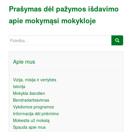
a
Prašymas dėl pažymos išdavimo
apie mokymąsi mokykloje
Ieškoti:
Apie mus
Vizija, misija ir vertybės
Istorija
Mokykla šiandien
Bendradarbiavimas
Vykdomos programos
Informacija dėl priėmimo
Mokestis už mokslą
Spauda apie mus