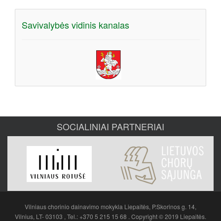
Savivalybės vidinis kanalas
SOCIALINIAI PARTNERIAI
Vilniaus chorinio dainavimo mokykla Liepaitės, P.Skorinos g. 14,
Vilnius, LT- 03103 , Tel.: +370 5 215 15 68 . Copyright © 2019 Liepaitės.