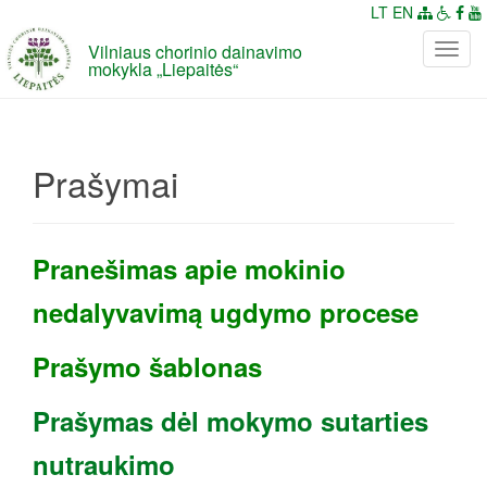
LT
EN
Vilniaus chorinio dainavimo
P
mokykla „Liepaitės“
e
r
j
u
Prašymai
n
g
t
i
Pranešimas apie mokinio
n
a
nedalyvavimą ugdymo procese
v
i
Prašymo šablonas
g
a
Prašymas dėl mokymo sutarties
c
i
nutraukimo
j