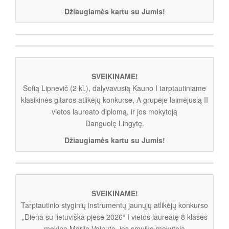
Džiaugiamės kartu su Jumis!
SVEIKINAME!
Sofią Lipnevič (2 kl.), dalyvavusią Kauno I tarptautiniame
klasikinės gitaros atlikėjų konkurse, A grupėje laimėjusią II
vietos laureato diplomą, ir jos mokytoją
Danguolę Lingytę.
Džiaugiamės kartu su Jumis!
SVEIKINAME!
Tarptautinio styginių instrumentų jaunųjų atlikėjų konkurso
„Diena su lietuviška pjese 2026“ I vietos laureatę 8 klasės
mokinę Mariją Vainutę, jos smuiko mokytoją