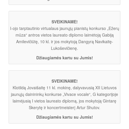
SVEIKINAME!
I-ojo tarptautinio virtualaus jaunųjų pianistų konkurso „Ežerų
mūza“ antros vietos laureato diplomo laimėtoją Gabiją
Amilevičiūtę, 10 kl. ir jos mokytoją Dangyrą Navikaitę-
Lukoševičienę.
Džiaugiamės kartu su Jumis!
SVEIKINAME!
Klotildą Jovaišaitę 11 kl. mokinę, dalyvavusią XII Lietuvos
jaunųjų dainininkų konkurse „Vivace vocale“, G kategorijoje
laimėjusią I vietos laureato diplomą, jos mokytoją Gintarę
Skerytę ir koncertmeisterį Artur Shutov.
Džiaugiamės kartu su Jumis!