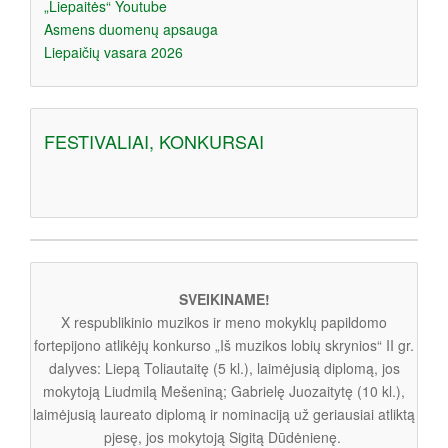
„Liepaitės“ Youtube
Asmens duomenų apsauga
Liepaičių vasara 2026
FESTIVALIAI, KONKURSAI
SVEIKINAME!
X respublikinio muzikos ir meno mokyklų papildomo
fortepijono atlikėjų konkurso „Iš muzikos lobių skrynios“ II gr.
dalyves: Liepą Toliautaitę (5 kl.), laimėjusią diplomą, jos
mokytoją Liudmilą Mešeniną; Gabrielę Juozaitytę (10 kl.),
laimėjusią laureato diplomą ir nominaciją už geriausiai atliktą
pjesę, jos mokytoją Sigitą Dūdėnienę.