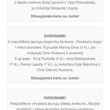
2 klasės mokines Sofią Lipnevič ir Vytę Petrauskaitę,
jų mokytoją Danguolę Lingytę.
Džiaugiamės kartu su Jumis!
SVEIKINAME!
V respublikinio jaunųjų stygininkų konkurso „Pavasario styga“
I vietos laureates: B grupėje Mariną Dirsę (5 kl.), jos
mokytoją Chris Ruebens ir ansamblį
E grupėje - Emą Penkaitę (6 kl.), Ievą Malčiauskaitę
(7 kl.), Rusnę Lapaitę (7 kl.), jų mokytojus Eglę Bajorienę ir
Chris Etienne Ruebens.
Džiaugiamės kartu su Jumis!
SVEIKINAME!
Respublikinio virtualaus jaunųjų atlikėjų konkurso „Naujieji
atradimai“ I vietos laureates fortepijono papildomo