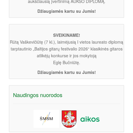
aukščiausią įvertinimą AUKSO DIPLOMĄ.
Džiaugiamės kartu su Jumis!
SVEIKINAME!
Rūtą Vaškevičiūtę (7 kl.), laimėjusią I vietos laureato diplomą
tarptautinio „Baltijos gitarų festivalio 2026“ klasikinės gitaros
atlikėjų konkurse ir jos mokytoją
Eglę Bučniūtę.
Džiaugiamės kartu su Jumis!
Naudingos nuorodos