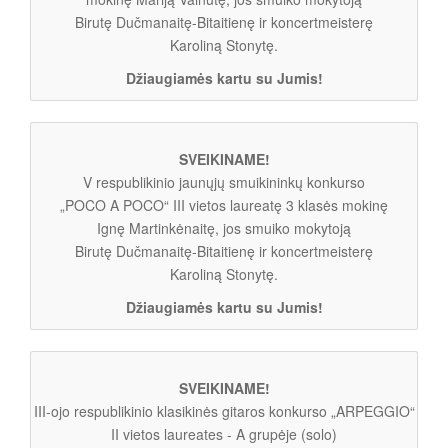
Birutę Dučmanaitę-Bitaitienę ir koncertmeisterę
Karoliną Stonytę.
Džiaugiamės kartu su Jumis!
SVEIKINAME!
V respublikinio jaunųjų smuikininkų konkurso
„POCO A POCO“ III vietos laureatę 3 klasės mokinę
Ignę Martinkėnaitę, jos smuiko mokytoją
Birutę Dučmanaitę-Bitaitienę ir koncertmeisterę
Karoliną Stonytę.
Džiaugiamės kartu su Jumis!
SVEIKINAME!
III-ojo respublikinio klasikinės gitaros konkurso „ARPEGGIO“
II vietos laureates - A grupėje (solo)