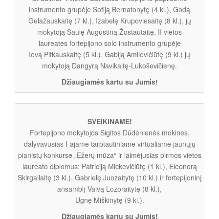
instrumento grupėje Sofiją Bernatonytę (4 kl.), Godą
Gelažauskaitę (7 kl.), Izabelę Krupoviesaitę (8 kl.), jų
mokytoją Saulę Augustiną Žostautaitę. II vietos
laureates fortepijono solo instrumento grupėje
Ievą Pitkauskaitę (5 kl.), Gabiją Amilevičiūtę (9 kl.) jų
mokytoją Dangyrą Navikaitę-Lukoševičienę.
Džiaugiamės kartu su Jumis!
SVEIKINAME!
Fortepijono mokytojos Sigitos Dūdėnienės mokines,
dalyvavusias I-ajame tarptautiniame virtualiame jaunųjų
pianistų konkurse „Ežerų mūza“ ir laimėjusias pirmos vietos
laureato diplomus: Patriciją Mickevičiūtę (1 kl.), Eleonorą
Skirgailaitę (3 kl.), Gabrielę Juozaitytę (10 kl.) ir fortepijoninį
ansamblį Vaivą Lozoraitytę (8 kl.),
Ugnę Miškinytę (9 kl.).
Džiaugiamės kartu su Jumis!