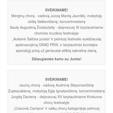
SVEIKINAME!
Merginų chorą - vadovą Juozą Mantą Jauniškį, mokytoją
Jolitą Vaitkevičienę, koncertmeisterę
Saulę Augustiną Žostautaitę - dalyvavusį XI tarptautiniame
chorinės muzikos festivalyje
„Auksinė Šalčios juosta“ ir pelniusį festivalio aukščiausią
apdovanojimą GRAD PRIX, ir tarptautinės komisijos
specialųjį prizą už geriausiai atliktą sakralinę dainą.
Džiaugiamės kartu su Jumis!
SVEIKINAME!
Jaunių chorą - vadovę Audronę Steponavičiūtę
Zupkauskienę, mokytoją Eglę Ignatavičienę, koncertmeisterę
Jurgitą Danienę - dalyvavusį XV tarptautiniame Krokuvos
chorų festivalyje
„Cracovia Cantans“ ir vaikų chorų kategorijoje pelniusį