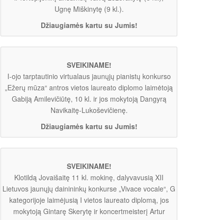
Ugnę Miškinytę (9 kl.).
Džiaugiamės kartu su Jumis!
SVEIKINAME!
I-ojo tarptautinio virtualaus jaunųjų pianistų konkurso
„Ežerų mūza“ antros vietos laureato diplomo laimėtoją
Gabiją Amilevičiūtę, 10 kl. ir jos mokytoją Dangyrą
Navikaitę-Lukoševičienę.
Džiaugiamės kartu su Jumis!
SVEIKINAME!
Klotildą Jovaišaitę 11 kl. mokinę, dalyvavusią XII
Lietuvos jaunųjų dainininkų konkurse „Vivace vocale“, G
kategorijoje laimėjusią I vietos laureato diplomą, jos
mokytoją Gintarę Skerytę ir koncertmeisterį Artur