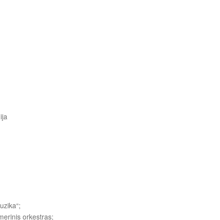
ija
uzika“;
merinis orkestras;