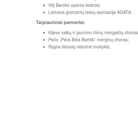
VšĮ Baroko operos teatras;
Lietuvos gretutinių teisių asociacija AGATA.
Tarptautiniai partneriai:
Kijevo vaikų ir jaunimo rūmų mergaičių choras
Pečo „Pécs Béla Bartók” merginų choras;
Rygos lietuvių vidurinė mokykla.