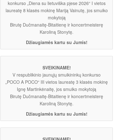
konkurso „Diena su lietuviška pjese 2026“ I vietos
laureatę 8 klasės mokinę Mariją Vainutę, jos smuiko
mokytoją
Birutę Dučmanaitę-Bitaitienę ir koncertmeisterę
Karoliną Stonytę.
Džiaugiamės kartu su Jumis!
SVEIKINAME!
V respublikinio jaunųjų smuikininkų konkurso
„POCO A POCO“ III vietos laureatę 3 klasės mokinę
Ignę Martinkėnaitę, jos smuiko mokytoją
Birutę Dučmanaitę-Bitaitienę ir koncertmeisterę
Karoliną Stonytę.
Džiaugiamės kartu su Jumis!
SVEIKINAME!