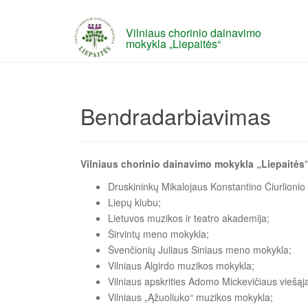
Vilniaus chorinio dainavimo
mokykla „Liepaitės“
Bendradarbiavimas
Vilniaus chorinio dainavimo mokykla „Liepaitės“
Druskininkų Mikalojaus Konstantino Čiurlioni
Liepų klubu;
Lietuvos muzikos ir teatro akademija;
Širvintų meno mokykla;
Švenčionių Juliaus Siniaus meno mokykla;
Vilniaus Algirdo muzikos mokykla;
Vilniaus apskrities Adomo Mickevičiaus viešąja
Vilniaus „Ąžuoliuko“ muzikos mokykla;