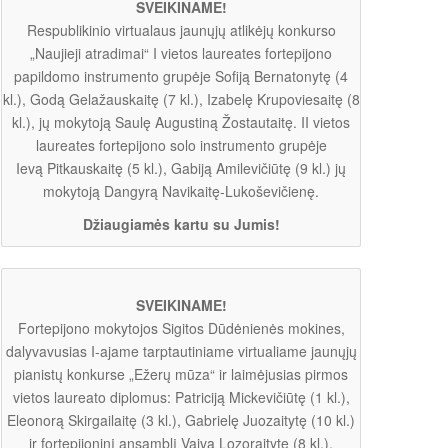
SVEIKINAME!
Respublikinio virtualaus jaunųjų atlikėjų konkurso
„Naujieji atradimai“ I vietos laureates fortepijono
papildomo instrumento grupėje Sofiją Bernatonytę (4
kl.), Godą Gelažauskaitę (7 kl.), Izabelę Krupoviesaitę (8
kl.), jų mokytoją Saulę Augustiną Žostautaitę. II vietos
laureates fortepijono solo instrumento grupėje
Ievą Pitkauskaitę (5 kl.), Gabiją Amilevičiūtę (9 kl.) jų
mokytoją Dangyrą Navikaitę-Lukoševičienę.
Džiaugiamės kartu su Jumis!
SVEIKINAME!
Fortepijono mokytojos Sigitos Dūdėnienės mokines,
dalyvavusias I-ajame tarptautiniame virtualiame jaunųjų
pianistų konkurse „Ežerų mūza“ ir laimėjusias pirmos
vietos laureato diplomus: Patriciją Mickevičiūtę (1 kl.),
Eleonorą Skirgailaitę (3 kl.), Gabrielę Juozaitytę (10 kl.)
ir fortepijoninį ansamblį Vaivą Lozoraitytę (8 kl.),