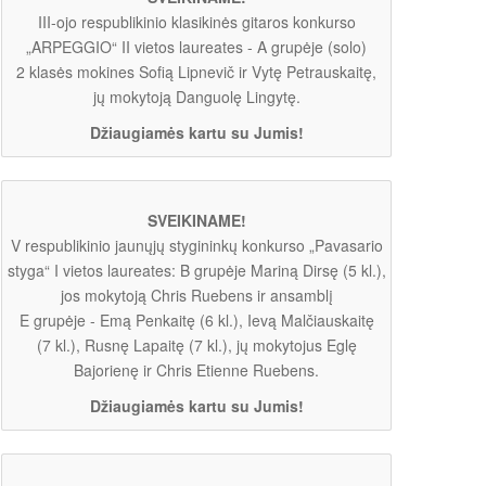
III-ojo respublikinio klasikinės gitaros konkurso
„ARPEGGIO“ II vietos laureates - A grupėje (solo)
2 klasės mokines Sofią Lipnevič ir Vytę Petrauskaitę,
jų mokytoją Danguolę Lingytę.
Džiaugiamės kartu su Jumis!
SVEIKINAME!
V respublikinio jaunųjų stygininkų konkurso „Pavasario
styga“ I vietos laureates: B grupėje Mariną Dirsę (5 kl.),
jos mokytoją Chris Ruebens ir ansamblį
E grupėje - Emą Penkaitę (6 kl.), Ievą Malčiauskaitę
(7 kl.), Rusnę Lapaitę (7 kl.), jų mokytojus Eglę
Bajorienę ir Chris Etienne Ruebens.
Džiaugiamės kartu su Jumis!