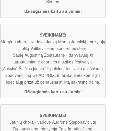
Shutov.
Džiaugiamės kartu su Jumis!
SVEIKINAME!
Merginų chorą - vadovą Juozą Mantą Jauniškį, mokytoją
Jolitą Vaitkevičienę, koncertmeisterę
Saulę Augustiną Žostautaitę - dalyvavusį XI
tarptautiniame chorinės muzikos festivalyje
„Auksinė Šalčios juosta“ ir pelniusį festivalio aukščiausią
apdovanojimą GRAD PRIX, ir tarptautinės komisijos
specialųjį prizą už geriausiai atliktą sakralinę dainą.
Džiaugiamės kartu su Jumis!
SVEIKINAME!
Jaunių chorą - vadovę Audronę Steponavičiūtę
Zupkauskienę, mokytoją Eglę Ignatavičienę,