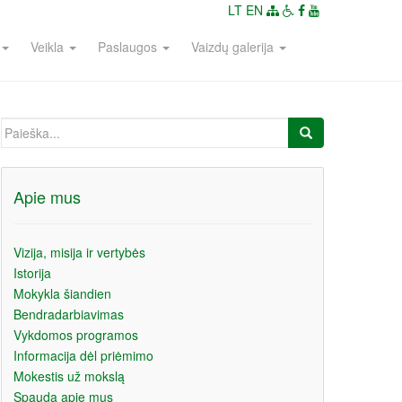
LT
EN
Veikla
Paslaugos
Vaizdų galerija
Ieškoti:
Apie mus
Vizija, misija ir vertybės
Istorija
Mokykla šiandien
Bendradarbiavimas
Vykdomos programos
Informacija dėl priėmimo
Mokestis už mokslą
Spauda apie mus