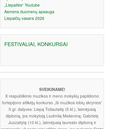
„Liepaitės“ Youtube
Asmens duomenų apsauga
Liepaičių vasara 2026
FESTIVALIAI, KONKURSAI
SVEIKINAME!
X respublikinio muzikos ir meno mokyklų papildomo
fortepijono atlikėjų konkurso „Iš muzikos lobių skrynios“
II gr. dalyves: Liepą Toliautaitę (5 kl.), laimėjusią
diplomą, jos mokytoją Liudmilą Mešeniną; Gabrielę
Juozaitytę (10 kl.), laimėjusią laureato diplomą ir
nominaciją už geriausiai atliktą pjesę, jos mokytoją Sigitą