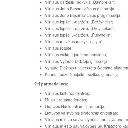
Vilniaus darželiu-mokykla „Dainorėliai“;
Vilniaus Jono Basanavičiaus gimnazija;
Vilniaus Jono Basanavičiaus progimnazija;
Vilniaus lopšeliu-darželiu „Beržynėlis“;
Vilniaus lopšeliu-darželiu „Drevinukas“;
Vilniaus lopšeliu-darželiu „Pušynėlis“;
Vilniaus muzikos mokykla „Lyra“;
Vilniaus rotuše;
Vilniaus vaikų ir jaunimo pensionu;
Vilniaus Vytauto Didžiojo gimnazija;
Vytauto Didžiojo universiteto Švietimo akadem
Kauno Juozo Naujalio muzikos gimnazija
Kiti partneriai yra:
Vilniaus kultūros centras
;
Muzikų rėmimo fondas;
Lietuvos Nacionalinė filharmonija;
Lietuvos valstybinis simfoninis orkestras;
Vilniaus miesto savivaldybės choras „Jauna m
Vilniaus miesto savivaldybės Šv. Kristoforo ka