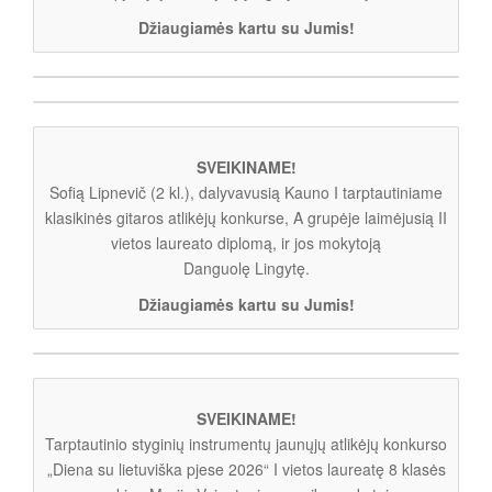
Džiaugiamės kartu su Jumis!
SVEIKINAME!
Sofią Lipnevič (2 kl.), dalyvavusią Kauno I tarptautiniame
klasikinės gitaros atlikėjų konkurse, A grupėje laimėjusią II
vietos laureato diplomą, ir jos mokytoją
Danguolę Lingytę.
Džiaugiamės kartu su Jumis!
SVEIKINAME!
Tarptautinio styginių instrumentų jaunųjų atlikėjų konkurso
„Diena su lietuviška pjese 2026“ I vietos laureatę 8 klasės