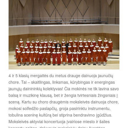
4 ir 5 klasių mergaitės du metus drauge dainuoja jaunučių
chore. Tai – skaitlingas, linksmas, kūrybingas ir energingas
jaunųjų dainininkių kolektyvas! Čia mokinės ne tik lavina savo
balsą ir muzikinę klausą, bet ir žengia tvirtesniais žingsniais į
sceną. Kartu su choro draugėmis moksleivės dainuoja chore,
mokosi solfedžio paslapčių, groja pasirinktu instrumentu,
tobulina sceninę kultūrą bei stiprina bendravimo įgūdžius.
Moksleivės aktyviai koncertuoja įvairiose miesto ir šalies
koncertų salėse, dalyvauja moksleivių dainų šventėse,