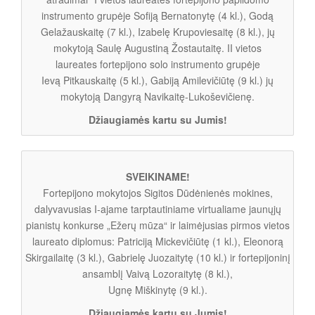
instrumento grupėje Sofiją Bernatonytę (4 kl.), Godą
Gelažauskaitę (7 kl.), Izabelę Krupoviesaitę (8 kl.), jų
mokytoją Saulę Augustiną Žostautaitę. II vietos
laureates fortepijono solo instrumento grupėje
Ievą Pitkauskaitę (5 kl.), Gabiją Amilevičiūtę (9 kl.) jų
mokytoją Dangyrą Navikaitę-Lukoševičienę.
Džiaugiamės kartu su Jumis!
SVEIKINAME!
Fortepijono mokytojos Sigitos Dūdėnienės mokines,
dalyvavusias I-ajame tarptautiniame virtualiame jaunųjų
pianistų konkurse „Ežerų mūza“ ir laimėjusias pirmos vietos
laureato diplomus: Patriciją Mickevičiūtę (1 kl.), Eleonorą
Skirgailaitę (3 kl.), Gabrielę Juozaitytę (10 kl.) ir fortepijoninį
ansamblį Vaivą Lozoraitytę (8 kl.),
Ugnę Miškinytę (9 kl.).
Džiaugiamės kartu su Jumis!