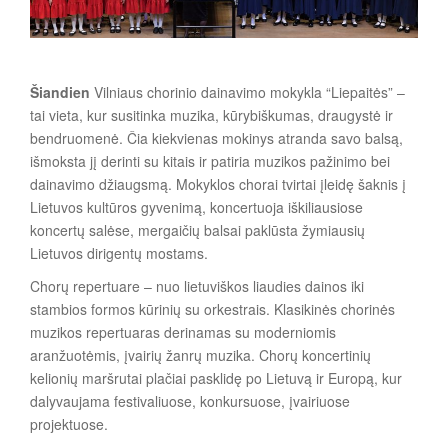
a
Šiandien
Vilniaus chorinio dainavimo mokykla “Liepaitės” –
tai vieta, kur susitinka muzika, kūrybiškumas, draugystė ir
bendruomenė. Čia kiekvienas mokinys atranda savo balsą,
išmoksta jį derinti su kitais ir patiria muzikos pažinimo bei
dainavimo džiaugsmą. Mokyklos chorai tvirtai įleidę šaknis į
Lietuvos kultūros gyvenimą, koncertuoja iškiliausiose
koncertų salėse, mergaičių balsai paklūsta žymiausių
Lietuvos dirigentų mostams.
Chorų repertuare – nuo lietuviškos liaudies dainos iki
stambios formos kūrinių su orkestrais. Klasikinės chorinės
muzikos repertuaras derinamas su moderniomis
aranžuotėmis, įvairių žanrų muzika. Chorų koncertinių
kelionių maršrutai plačiai pasklidę po Lietuvą ir Europą, kur
dalyvaujama festivaliuose, konkursuose, įvairiuose
projektuose.