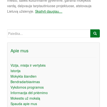
miesto, šalies kultūriniame gyvenime, garsina mokyklos
vardą, dalyvauja tarptautiniuose projektuose, atstovauja
Lietuvą užsienyje.
Skaityti daugiau…
Ieškoti:
Apie mus
Vizija, misija ir vertybės
Istorija
Mokykla šiandien
Bendradarbiavimas
Vykdomos programos
Informacija dėl priėmimo
Mokestis už mokslą
Spauda apie mus