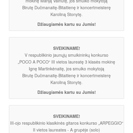
mokinę Mariją Vainutę, jos smuiko mokytoją
Birutę Dučmanaitę-Bitaitienę ir koncertmeisterę
Karoliną Stonytę.
Džiaugiamės kartu su Jumis!
SVEIKINAME!
V respublikinio jaunųjų smuikininkų konkurso
„POCO A POCO“ III vietos laureatę 3 klasės mokinę
Ignę Martinkėnaitę, jos smuiko mokytoją
Birutę Dučmanaitę-Bitaitienę ir koncertmeisterę
Karoliną Stonytę.
Džiaugiamės kartu su Jumis!
SVEIKINAME!
III-ojo respublikinio klasikinės gitaros konkurso „ARPEGGIO“
II vietos laureates - A grupėje (solo)