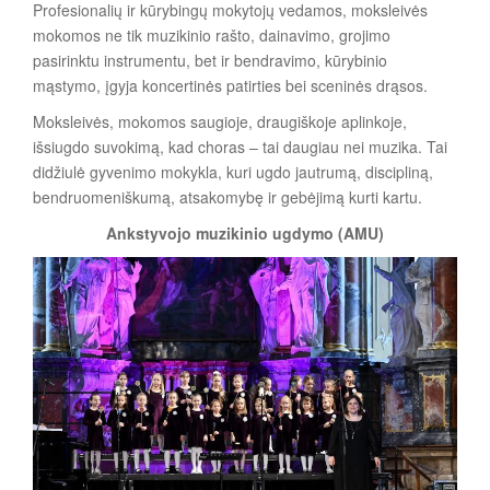
Profesionalių ir kūrybingų mokytojų vedamos,
moksleivės
mokomos ne tik muzikinio rašto, dainavimo, grojimo
pasirinktu instrumentu, bet ir bendravimo, kūrybinio
mąstymo, įgyja koncertinės patirties bei sceninės drąsos.
Moksleivės, mokomos saugioje, draugiškoje aplinkoje,
išsiugdo suvokimą, kad choras – tai daugiau nei muzika. Tai
didžiulė gyvenimo mokykla, kuri ugdo jautrumą, discipliną,
bendruomeniškumą, atsakomybę ir gebėjimą kurti kartu.
Ankstyvojo muzikinio ugdymo (AMU)