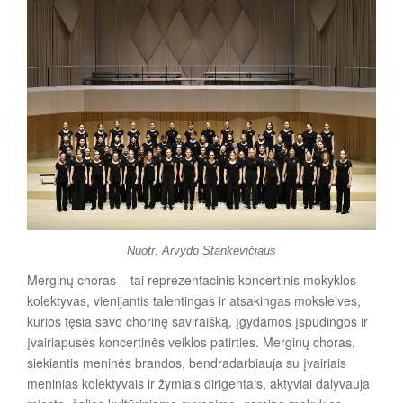
Nuotr. Arvydo Stankevičiaus
Merginų choras – tai reprezentacinis koncertinis mokyklos
kolektyvas, vienijantis talentingas ir atsakingas moksleives,
kurios tęsia savo chorinę saviraišką, įgydamos įspūdingos ir
įvairiapusės koncertinės veiklos patirties. Merginų choras,
siekiantis meninės brandos, bendradarbiauja su įvairiais
meninias kolektyvais ir žymiais dirigentais, aktyviai dalyvauja