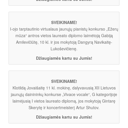
SVEIKINAME!
I-ojo tarptautinio virtualaus jaunųjų pianistų konkurso „Ežerų
mūza“ antros vietos laureato diplomo laimėtoją Gabiją
Amilevičiūtę, 10 kl. ir jos mokytoją Dangyrą Navikaitę-
Lukoševičienę.
Džiaugiamės kartu su Jumis!
SVEIKINAME!
Klotildą Jovaišaitę 11 kl. mokinę, dalyvavusią XII Lietuvos
jaunųjų dainininkų konkurse „Vivace vocale“, G kategorijoje
laimėjusią I vietos laureato diplomą, jos mokytoją Gintarę
Skerytę ir koncertmeisterį Artur Shutov.
Džiaugiamės kartu su Jumis!