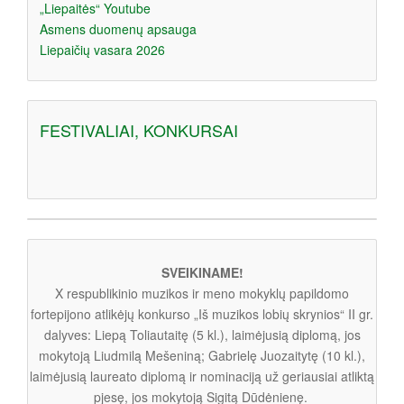
„Liepaitės“ Youtube
Asmens duomenų apsauga
Liepaičių vasara 2026
FESTIVALIAI, KONKURSAI
SVEIKINAME!
X respublikinio muzikos ir meno mokyklų papildomo
fortepijono atlikėjų konkurso „Iš muzikos lobių skrynios“ II gr.
dalyves: Liepą Toliautaitę (5 kl.), laimėjusią diplomą, jos
mokytoją Liudmilą Mešeniną; Gabrielę Juozaitytę (10 kl.),
laimėjusią laureato diplomą ir nominaciją už geriausiai atliktą
pjesę, jos mokytoją Sigitą Dūdėnienę.