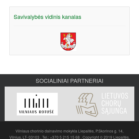
Savivalybės vidinis kanalas
SOCIALINIAI PARTNERIAI
Vilniaus chorinio dainavimo mokykla Liepaitės, P.Skorinos g. 14,
Vilnius, LT- 03103 , Tel.: +370 5 215 15 68 . Copyright © 2019 Liepaitės.