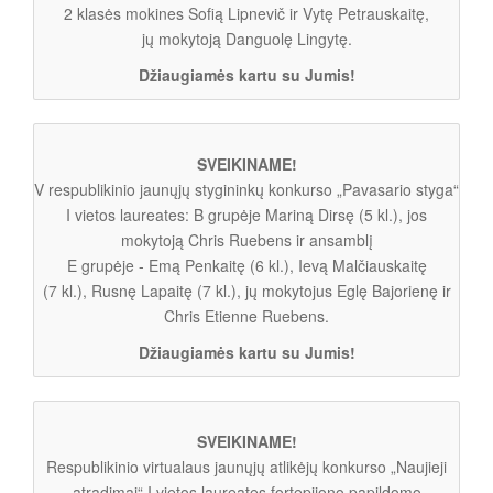
2 klasės mokines Sofią Lipnevič ir Vytę Petrauskaitę,
jų mokytoją Danguolę Lingytę.
Džiaugiamės kartu su Jumis!
SVEIKINAME!
V respublikinio jaunųjų stygininkų konkurso „Pavasario styga“
I vietos laureates: B grupėje Mariną Dirsę (5 kl.), jos
mokytoją Chris Ruebens ir ansamblį
E grupėje - Emą Penkaitę (6 kl.), Ievą Malčiauskaitę
(7 kl.), Rusnę Lapaitę (7 kl.), jų mokytojus Eglę Bajorienę ir
Chris Etienne Ruebens.
Džiaugiamės kartu su Jumis!
SVEIKINAME!
Respublikinio virtualaus jaunųjų atlikėjų konkurso „Naujieji
atradimai“ I vietos laureates fortepijono papildomo