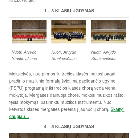
1 – 3 KLASIŲ UGDYMAS
Nuotr. Arvydo
Nuotr. Arvydo
Nuotr. Arvydo
Stankevičiaus
Stankevičiaus
Stankevičiaus
Moksleivės, nuo pirmos iki trečios klasės mokosi pagal
pradinio muzikinio formalų švietimą papildančio ugymo
(FŠPU) programą ir iki trečios klasės chorą veda viena
mokytoja. Mergaitės dainuoja chore, mokosi muzikos rašto,
tęsia mokymąsi pasirinktu muzikos instrumentu. Nuo
ketvirtos klasės mergaitės pereina į jaunučių chorą.
Skaityti
daugiau…
4 – 5 KLASIŲ UGDYMAS