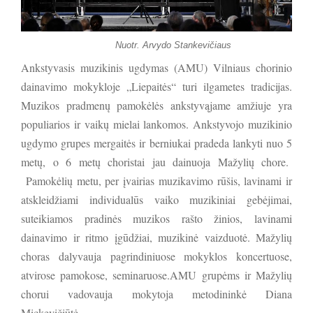
Nuotr. Arvydo Stankevičiaus
Ankstyvasis muzikinis ugdymas (AMU) Vilniaus chorinio
dainavimo mokykloje „Liepaitės“ turi ilgametes tradicijas.
Muzikos pradmenų pamokėlės ankstyvąjame amžiuje yra
populiarios ir vaikų mielai lankomos. Ankstyvojo muzikinio
ugdymo grupes mergaitės ir berniukai pradeda lankyti nuo 5
metų, o 6 metų choristai jau dainuoja Mažylių chore.
Pamokėlių metu, per įvairias muzikavimo rūšis, lavinami ir
atskleidžiami individualūs vaiko muzikiniai gebėjimai,
suteikiamos pradinės muzikos rašto žinios, lavinami
dainavimo ir ritmo įgūdžiai, muzikinė vaizduotė. Mažylių
choras dalyvauja pagrindiniuose mokyklos koncertuose,
atvirose pamokose, seminaruose.AMU grupėms ir Mažylių
chorui vadovauja mokytoja metodininkė Diana
Mickevičiūtė.