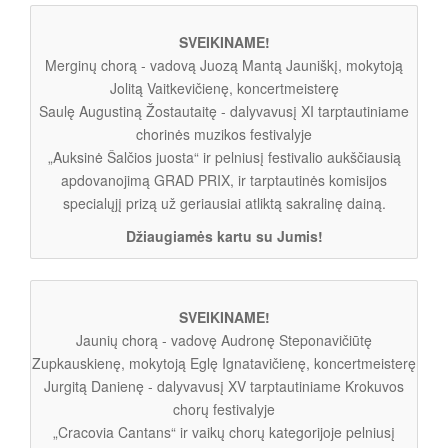
SVEIKINAME!
Merginų chorą - vadovą Juozą Mantą Jauniškį, mokytoją
Jolitą Vaitkevičienę, koncertmeisterę
Saulę Augustiną Žostautaitę - dalyvavusį XI tarptautiniame
chorinės muzikos festivalyje
„Auksinė Šalčios juosta“ ir pelniusį festivalio aukščiausią
apdovanojimą GRAD PRIX, ir tarptautinės komisijos
specialųjį prizą už geriausiai atliktą sakralinę dainą.
Džiaugiamės kartu su Jumis!
SVEIKINAME!
Jaunių chorą - vadovę Audronę Steponavičiūtę
Zupkauskienę, mokytoją Eglę Ignatavičienę, koncertmeisterę
Jurgitą Danienę - dalyvavusį XV tarptautiniame Krokuvos
chorų festivalyje
„Cracovia Cantans“ ir vaikų chorų kategorijoje pelniusį