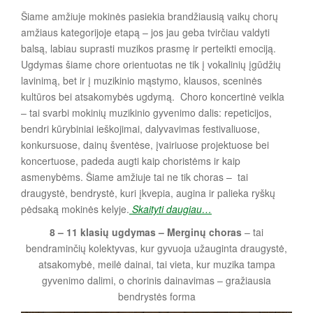
Šiame amžiuje mokinės pasiekia brandžiausią vaikų chorų
amžiaus kategorijoje etapą – jos jau geba tvirčiau valdyti
balsą, labiau suprasti muzikos prasmę ir perteikti emociją.
Ugdymas šiame chore orientuotas ne tik į vokalinių įgūdžių
lavinimą, bet ir į muzikinio mąstymo, klausos, sceninės
kultūros bei atsakomybės ugdymą.
Choro koncertinė veikla
– tai svarbi mokinių muzikinio gyvenimo dalis: repeticijos,
bendri kūrybiniai ieškojimai, dalyvavimas festivaliuose,
konkursuose, dainų šventėse, įvairiuose projektuose bei
koncertuose, padeda augti kaip choristėms ir kaip
asmenybėms. Šiame amžiuje tai ne tik choras – tai
draugystė, bendrystė, kuri įkvepia, augina ir palieka ryškų
pėdsaką mokinės kelyje.
Skaityti daugiau…
8 – 11 klasių ugdymas – Merginų choras
– tai
bendraminčių kolektyvas, kur gyvuoja užauginta draugystė,
atsakomybė, meilė dainai, tai vieta, kur muzika tampa
gyvenimo dalimi, o chorinis dainavimas – gražiausia
bendrystės forma