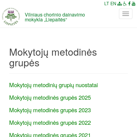
LT
EN
Vilniaus chorinio dainavimo
P
mokykla „Liepaitės“
e
r
j
u
Mokytojų metodinės
n
g
grupės
t
i
n
Mokytojų metodinių grupių nuostatai
a
v
Mokytojų metodinės grupės 2025
i
g
Mokytojų metodinės grupės 2023
a
c
Mokytojų metodinės grupės 2022
i
Mokytojų metodinės grupės 2021
j