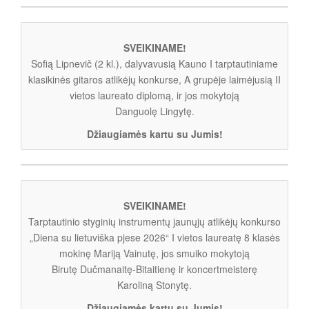
SVEIKINAME!
Sofią Lipnevič (2 kl.), dalyvavusią Kauno I tarptautiniame
klasikinės gitaros atlikėjų konkurse, A grupėje laimėjusią II
vietos laureato diplomą, ir jos mokytoją
Danguolę Lingytę.
Džiaugiamės kartu su Jumis!
SVEIKINAME!
Tarptautinio styginių instrumentų jaunųjų atlikėjų konkurso
„Diena su lietuviška pjese 2026“ I vietos laureatę 8 klasės
mokinę Mariją Vainutę, jos smuiko mokytoją
Birutę Dučmanaitę-Bitaitienę ir koncertmeisterę
Karoliną Stonytę.
Džiaugiamės kartu su Jumis!