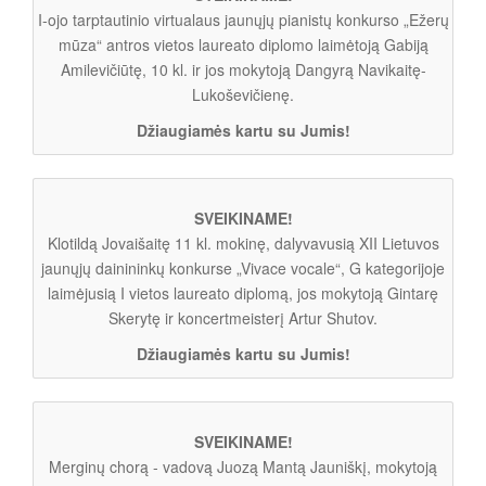
I-ojo tarptautinio virtualaus jaunųjų pianistų konkurso „Ežerų
mūza“ antros vietos laureato diplomo laimėtoją Gabiją
Amilevičiūtę, 10 kl. ir jos mokytoją Dangyrą Navikaitę-
Lukoševičienę.
Džiaugiamės kartu su Jumis!
SVEIKINAME!
Klotildą Jovaišaitę 11 kl. mokinę, dalyvavusią XII Lietuvos
jaunųjų dainininkų konkurse „Vivace vocale“, G kategorijoje
laimėjusią I vietos laureato diplomą, jos mokytoją Gintarę
Skerytę ir koncertmeisterį Artur Shutov.
Džiaugiamės kartu su Jumis!
SVEIKINAME!
Merginų chorą - vadovą Juozą Mantą Jauniškį, mokytoją