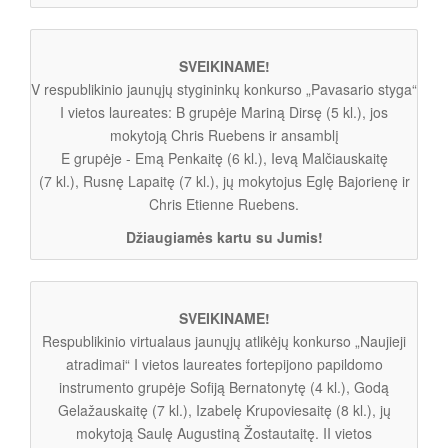
SVEIKINAME!
V respublikinio jaunųjų stygininkų konkurso „Pavasario styga“
I vietos laureates: B grupėje Mariną Dirsę (5 kl.), jos
mokytoją Chris Ruebens ir ansamblį
E grupėje - Emą Penkaitę (6 kl.), Ievą Malčiauskaitę
(7 kl.), Rusnę Lapaitę (7 kl.), jų mokytojus Eglę Bajorienę ir
Chris Etienne Ruebens.
Džiaugiamės kartu su Jumis!
SVEIKINAME!
Respublikinio virtualaus jaunųjų atlikėjų konkurso „Naujieji
atradimai“ I vietos laureates fortepijono papildomo
instrumento grupėje Sofiją Bernatonytę (4 kl.), Godą
Gelažauskaitę (7 kl.), Izabelę Krupoviesaitę (8 kl.), jų
mokytoją Saulę Augustiną Žostautaitę. II vietos