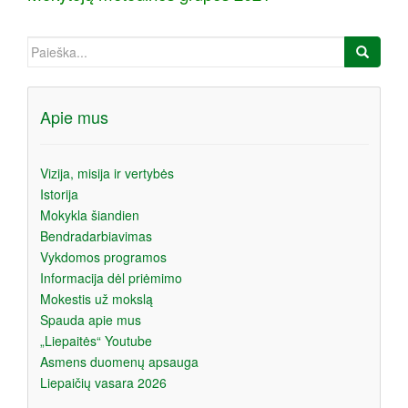
a
Ieškoti:
Apie mus
Vizija, misija ir vertybės
Istorija
Mokykla šiandien
Bendradarbiavimas
Vykdomos programos
Informacija dėl priėmimo
Mokestis už mokslą
Spauda apie mus
„Liepaitės“ Youtube
Asmens duomenų apsauga
Liepaičių vasara 2026