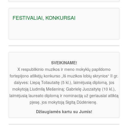
FESTIVALIAI, KONKURSAI
SVEIKINAME!
X respublikinio muzikos ir meno mokyklų papildomo
fortepijono atlikėjų konkurso „Iš muzikos lobių skrynios“ II gr.
dalyves: Liepą Toliautaitę (5 kl.), laimėjusią diplomą, jos
mokytoją Liudmilą Mešeniną; Gabrielę Juozaitytę (10 kl.),
laimėjusią laureato diplomą ir nominaciją už geriausiai atliktą
pjesę, jos mokytoją Sigitą Dūdėnienę.
Džiaugiamės kartu su Jumis!