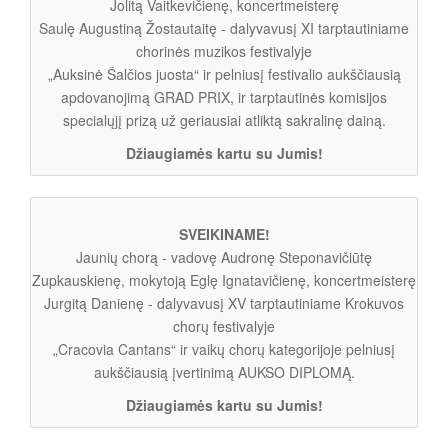
Jolitą Vaitkevičienę, koncertmeisterę
Saulę Augustiną Žostautaitę - dalyvavusį XI tarptautiniame
chorinės muzikos festivalyje
„Auksinė Šalčios juosta“ ir pelniusį festivalio aukščiausią
apdovanojimą GRAD PRIX, ir tarptautinės komisijos
specialųjį prizą už geriausiai atliktą sakralinę dainą.
Džiaugiamės kartu su Jumis!
SVEIKINAME!
Jaunių chorą - vadovę Audronę Steponavičiūtę
Zupkauskienę, mokytoją Eglę Ignatavičienę, koncertmeisterę
Jurgitą Danienę - dalyvavusį XV tarptautiniame Krokuvos
chorų festivalyje
„Cracovia Cantans“ ir vaikų chorų kategorijoje pelniusį
aukščiausią įvertinimą AUKSO DIPLOMĄ.
Džiaugiamės kartu su Jumis!