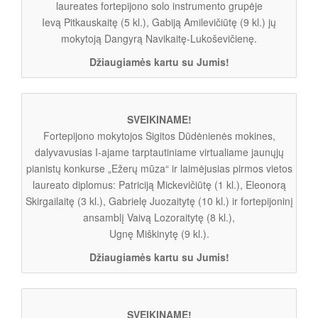
laureates fortepijono solo instrumento grupėje
Ievą Pitkauskaitę (5 kl.), Gabiją Amilevičiūtę (9 kl.) jų
mokytoją Dangyrą Navikaitę-Lukoševičienę.
Džiaugiamės kartu su Jumis!
SVEIKINAME!
Fortepijono mokytojos Sigitos Dūdėnienės mokines,
dalyvavusias I-ajame tarptautiniame virtualiame jaunųjų
pianistų konkurse „Ežerų mūza“ ir laimėjusias pirmos vietos
laureato diplomus: Patriciją Mickevičiūtę (1 kl.), Eleonorą
Skirgailaitę (3 kl.), Gabrielę Juozaitytę (10 kl.) ir fortepijoninį
ansamblį Vaivą Lozoraitytę (8 kl.),
Ugnę Miškinytę (9 kl.).
Džiaugiamės kartu su Jumis!
SVEIKINAME!