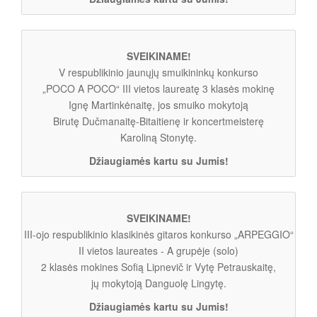
SVEIKINAME!
V respublikinio jaunųjų smuikininkų konkurso
„POCO A POCO“ III vietos laureatę 3 klasės mokinę
Ignę Martinkėnaitę, jos smuiko mokytoją
Birutę Dučmanaitę-Bitaitienę ir koncertmeisterę
Karoliną Stonytę.
Džiaugiamės kartu su Jumis!
SVEIKINAME!
III-ojo respublikinio klasikinės gitaros konkurso „ARPEGGIO“
II vietos laureates - A grupėje (solo)
2 klasės mokines Sofią Lipnevič ir Vytę Petrauskaitę,
jų mokytoją Danguolę Lingytę.
Džiaugiamės kartu su Jumis!