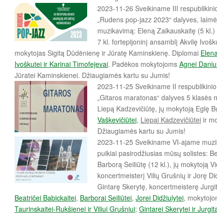
2023-11-26 Sveikiname III respublikinio
„Rudens pop-jazz 2023“ dalyves, laimė
muzikavimą: Eleną Zaikauskaitę (5 kl.)
7 kl. fortepijoninį ansamblį Akvilę Ivošk
mokytojas Sigitą Dūdėnienę ir Jūratę Kaminskienę. Diplomai
Elena
Ivoškutei ir Karinai Timofejevai
. Padėkos mokytojoms
Agnei Daniul
Jūratei Kaminskienei. Džiaugiamės kartu su Jumis!
2023-11-25 Sveikiname II respublikinio k
„Gitaros maratonas“ dalyves 5 klasės m
Liepą Kadzevičiūtę, jų mokytoją Eglę 
Vaškevičiūtei
,
Liepai Kadzevičiūtei
ir m
Džiaugiamės kartu su Jumis!
2023-11-25 Sveikiname VI-ajame muziko
puikiai pasirodžiusias mūsų solistes: Bea
Barborą Seiliūtę (12 kl.), jų mokytoją 
koncertmeisterį Vilių Grušnių ir Jorę Did
Gintarę Skerytę, koncertmeisterę Jurg
Beatričei Babickaitei
,
Barborai Seiliūtei
,
Jorei Didžiulytei
, mokytojo
Taurinskaitei-Rukšienei ir Viliui Grušniui
;
Gintarei Skerytei ir Jurgi