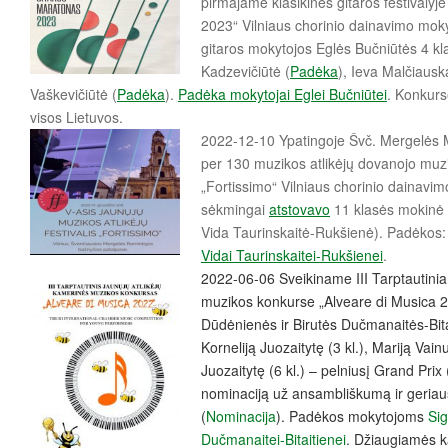
pirmajame klasikinės gitaros festiv
2023“ Vilniaus chorinio dainavimo moky
gitaros mokytojos Eglės Bučniūtės 4 k
Kadzevičiūtė (
Padėka
), Ieva Malčiauska
Vaškevičiūtė (
Padėka
).
Padėka mokytojai Eglei Bučniūtei
. Konkurs
visos Lietuvos.
2022-12-10 Ypatingoje Švč. Mergelės 
per 130 muzikos atlikėjų dovanojo muzi
„Fortissimo“ Vilniaus chorinio dainavim
sėkmingai
atstovavo
11 klasės mokinė 
Vida Taurinskaitė-Rukšienė). Padėkos
Vidai Taurinskaitei-Rukšienei
.
2022-06-06 Sveikiname III Tarptautinia
muzikos konkurse „Alveare di Musica 2
Dūdėnienės ir Birutės Dučmanaitės-Bit
Korneliją Juozaitytę (3 kl.), Mariją Vainu
Juozaitytę (6 kl.) – pelniusį Grand Prix 
nominaciją už ansambliškumą ir geriausi
(
Nominacija
). Padėkos mokytojoms
Sig
Dučmanaitei-Bitaitienei
. Džiaugiamės k