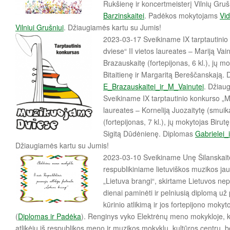
Rukšienę ir koncertmeisterį Vilnių Gru
Barzinskaitei
. Padėkos mokytojams
Vid
Vilniui Grušniui
. Džiaugiamės kartu su Jumis!
2023-03-17 Sveikiname IX tarptautini
dviese“ II vietos laureates – Mariją Vain
Brazauskaitę (fortepijonas, 6 kl.), jų 
Bitaitienę ir Margaritą Bereščanskają.
E_Brazauskaitei_ir_M_Vainutei
. Džiau
Sveikiname IX tarptautinio konkurso „M
laureates – Korneliją Juozaitytę (smuika
(fortepijonas, 7 kl.), jų mokytojas Birut
Sigitą Dūdėnienę. Diplomas
Gabrielei_
Džiaugiamės kartu su Jumis!
2023-03-10 Sveikiname Unę Šilanskaitę
respublikiniame lietuviškos muzikos jaun
„Lietuva brangi“, skirtame Lietuvos n
dienai paminėti ir pelniusią diplomą už
kūrinio atlikimą ir jos fortepijono moky
(
Diplomas ir Padėka
). Renginys vyko Elektrėnų meno mokykloje, 
atlikėjų iš respublikos meno ir muzikos mokyklų, kultūros centrų, 