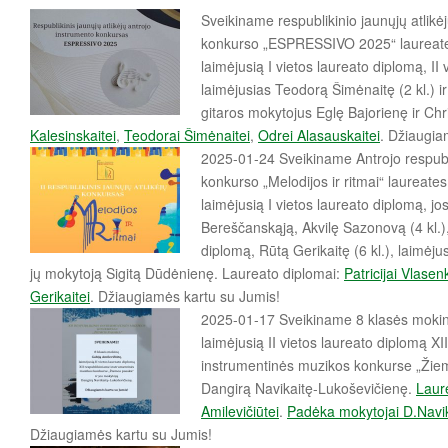
Sveikiname respublikinio jaunųjų atlikė
konkurso „ESPRESSIVO 2025“ laureates: 
laimėjusią I vietos laureato diplomą, II
laimėjusias Teodorą Šimėnaitę (2 kl.) ir
gitaros mokytojus Eglę Bajorienę ir Ch
Kalesinskaitei
,
Teodorai Šimėnaitei
,
Odrei Alasauskaitei
. Džiaugia
2025-01-24 Sveikiname Antrojo respubli
konkurso „Melodijos ir ritmai“ laureates:
laimėjusią I vietos laureato diplomą, j
Bereščanskąją, Akvilę Sazonovą (4 kl.), 
diplomą, Rūtą Gerikaitę (6 kl.), laimėjus
jų mokytoją Sigitą Dūdėnienę. Laureato diplomai:
Patricijai Vlasen
Gerikaitei
. Džiaugiamės kartu su Jumis!
2025-01-17 Sveikiname 8 klasės mokinę
laimėjusią II vietos laureato diplomą XI
instrumentinės muzikos konkurse „Žiem
Dangirą Navikaitę-Lukoševičienę.
Laur
Amilevičiūtei
.
Padėka mokytojai D.Navik
Džiaugiamės kartu su Jumis!