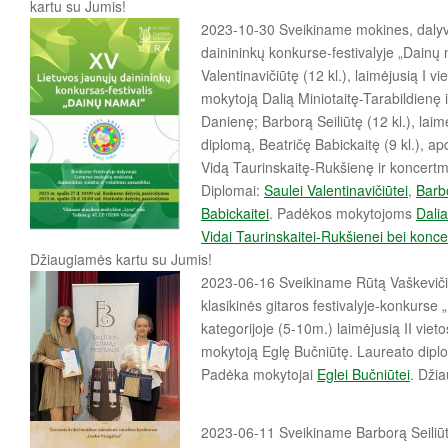
kartu su Jumis!
2023-10-30 Sveikiname mokines, dalyv
dainininkų konkurse-festivalyje „Dainų
Valentinavičiūtę (12 kl.), laimėjusią I v
mokytoją Dalią Miniotaitę-Tarabildienę 
Danienę; Barborą Seiliūtę (12 kl.), laimė
diplomą, Beatričę Babickaitę (9 kl.), a
Vidą Taurinskaitę-Rukšienę ir koncertme
Diplomai:
Saulei Valentinavičiūtei
,
Barbo
Babickaitei
. Padėkos mokytojoms
Dalia
Vidai Taurinskaitei-Rukšienei bei koncer
Džiaugiamės kartu su Jumis!
2023-06-16 Sveikiname Rūtą Vaškevičiūt
klasikinės gitaros festivalyje-konkurse „B
kategorijoje (5-10m.) laimėjusią II vieto
mokytoją Eglę Bučniūtę. Laureato dip
Padėka mokytojai
Eglei Bučniūtei
. Dži
2023-06-11 Sveikiname Barborą Seiliūt