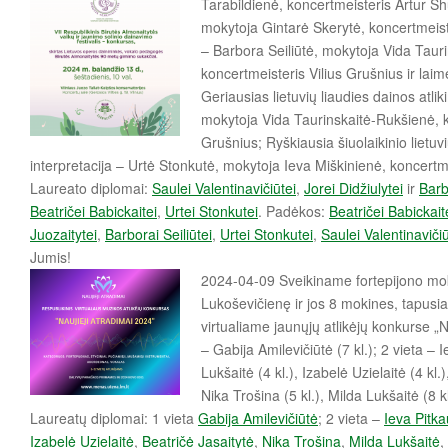
Tarabildienė, koncertmeisteris Artur Shu
mokytoja Gintarė Skerytė, koncertmeiste
– Barbora Seiliūtė, mokytoja Vida Taur
koncertmeisteris Vilius Grušnius ir lai
Geriausias lietuvių liaudies dainos atli
mokytoja Vida Taurinskaitė-Rukšienė, k
Grušnius; Ryškiausia šiuolaikinio lietu
interpretacija – Urtė Stonkutė, mokytoja Ieva Miškinienė, koncertme
Laureato diplomai:
Saulei Valentinavičiūtei
,
Jorei Didžiulytei
ir
Barb
Beatričei Babickaitei
,
Urtei Stonkutei
. Padėkos:
Beatričei Babickait
Juozaitytei
,
Barborai Seiliūtei
,
Urtei Stonkutei
,
Saulei Valentinavičiū
Jumis!
2024-04-09 Sveikiname fortepijono mo
Lukoševičienę ir jos 8 mokines, tapusi
virtualiame jaunųjų atlikėjų konkurse „N
– Gabija Amilevičiūtė (7 kl.); 2 vieta – I
Lukšaitė (4 kl.), Izabelė Uzielaitė (4 kl.)
Nika Trošina (5 kl.), Milda Lukšaitė (8 k
Laureatų diplomai: 1 vieta
Gabija Amilevičiūtė
; 2 vieta –
Ieva Pitka
Izabelė Uzielaitė
,
Beatričė Jasaitytė
,
Nika Trošina
,
Milda Lukšaitė
,