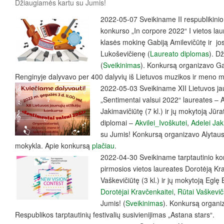
Džiaugiamės kartu su Jumis!
2022-05-07 Sveikiname II respublikinio 
konkurso „In corpore 2022“ I vietos lau
klasės mokinę Gabiją Amilevičūtę ir jo
Lukoševičienę (
Laureato diplomas
). D
(
Sveikinimas
). Konkursą organizavo G
Renginyje dalyvavo per 400 dalyvių iš Lietuvos muzikos ir meno m
2022-05-03 Sveikiname XII Lietuvos jau
„Sentimentai valsui 2022“ laureates – Ak
Jakimavičiūtę (7 kl.) ir jų mokytoją Jū
diplomai –
Akvilei_Ivoškutei
,
Adelei Jak
su Jumis! Konkursą organizavo Alytaus
mokykla. Apie konkursą
plačiau
.
2022-04-30 Sveikiname tarptautinio ko
pirmosios vietos laureates Dorotėją Kra
Vaškevičiūtę (3 kl.) ir jų mokytoją Eglę
Dorotėjai Kravčenkaitei
,
Rūtai Vaškevič
Jumis! (
Sveikinimas
). Konkursą organ
Respublikos tarptautinių festivalių susivienijimas „Astana stars“.