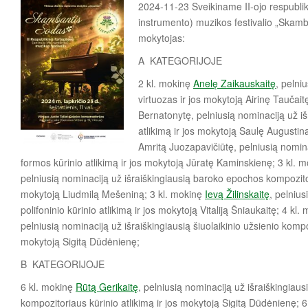
2024-11-23 Sveikiname II-ojo respubliki
instrumento) muzikos festivalio „Skamb
mokytojas:
A KATEGORIJOJE
2 kl. mokinę
Anelę Zaikauskaitę
, pelni
virtuozas ir jos mokytoją Airinę Taučaitę
Bernatonytę, pelniusią nominaciją už iš
atlikimą ir jos mokytoją Saulę Augustin
Amritą Juozapavičiūtę, pelniusią nomin
formos kūrinio atlikimą ir jos mokytoją Jūratę Kaminskienę; 3 kl. 
pelniusią nominaciją už išraiškingiausią baroko epochos kompozitori
mokytoją Liudmilą Mešeniną; 3 kl. mokinę
Ievą Žilinskaitę
, pelnius
polifoninio kūrinio atlikimą ir jos mokytoją Vitaliją Šniaukaitę; 4 k
pelniusią nominaciją už išraiškingiausią šiuolaikinio užsienio kompoz
mokytoją Sigitą Dūdėnienę;
B KATEGORIJOJE
6 kl. mokinę
Rūtą Gerikaitę
, pelniusią nominaciją už išraiškingiausi
kompozitoriaus kūrinio atlikimą ir jos mokytoją Sigitą Dūdėnienę; 