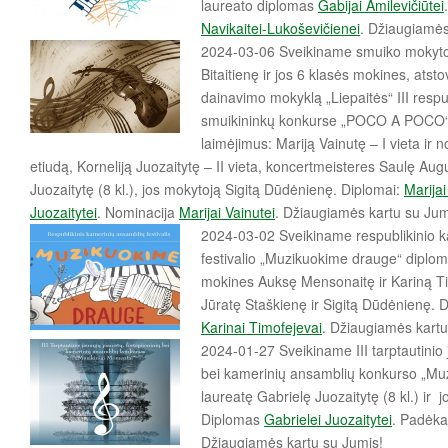
laureato diplomas
Gabijai Amilevičiūtei
Navikaitei-Lukoševičienei
. Džiaugiamės
2024-03-06 Sveikiname smuiko mokyto
Bitaitienę ir jos 6 klasės mokines, atst
dainavimo mokyklą „Liepaitės“ III respu
smuikininkų konkurse „POCO A POCO“ i
laimėjimus: Mariją Vainutę – I vieta ir n
etiudą, Korneliją Juozaitytę – II vieta, koncertmeisteres Saulę Aug
Juozaitytę (8 kl.), jos mokytoją Sigitą Dūdėnienę. Diplomai:
Marijai
Juozaitytei
. Nominacija
Marijai Vainutei
. Džiaugiamės kartu su Jum
2024-03-02 Sveikiname respublikinio 
festivalio „Muzikuokime drauge“ diplom
mokines Auksę Mensonaitę ir Kariną Ti
Jūratę Staškienę ir Sigitą Dūdėnienę.
Karinai Timofejevai
. Džiaugiamės kartu
2024-01-27 Sveikiname III tarptautinio j
bei kamerinių ansamblių konkurso „Muzi
laureatę Gabrielę Juozaitytę (8 kl.) ir
Diplomas
Gabrielei Juozaitytei
. Padėka
Džiaugiamės kartu su Jumis!