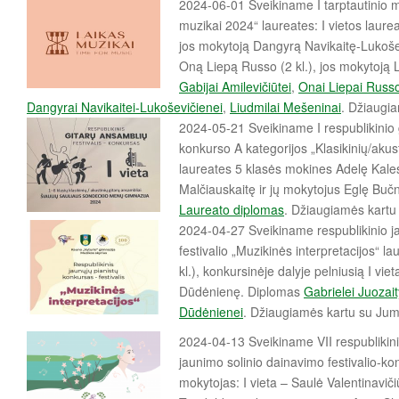
2024-06-01 Sveikiname I tarptautinio 
muzikai 2024“ laureates: I vietos laurea
jos mokytoją Dangyrą Navikaitę-Lukoševi
Oną Liepą Russo (2 kl.), jos mokytoją 
Gabijai Amilevičiūtei
,
Onai Liepai Russ
Dangyrai Navikaitei-Lukoševičienei
,
Liudmilai Mešeninai
. Džiaugi
2024-05-21 Sveikiname I respublikinio g
konkurso A kategorijos „Klasikinių/akust
laureates 5 klasės mokines Adelę Kales
Malčiauskaitę ir jų mokytojus Eglę Bučn
Laureato diplomas
. Džiaugiamės kartu 
2024-04-27 Sveikiname respublikinio j
festivalio „Muzikinės interpretacijos“ l
kl.), konkursinėje dalyje pelniusią I viet
Dūdėnienę. Diplomas
Gabrielei Juozait
Dūdėnienei
. Džiaugiamės kartu su Jum
2024-04-13 Sveikiname VII respublikinio
jaunimo solinio dainavimo festivalio-kon
mokytojas: I vieta – Saulė Valentinaviči