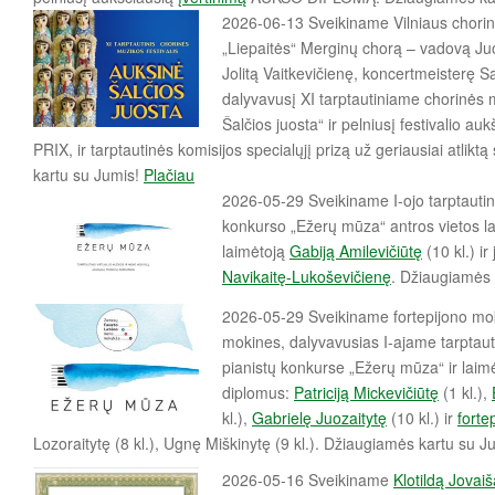
a
2026-06-13 Sveikiname
Vilniaus chori
„Liepaitės“ Merginų chorą – vadovą Ju
Jolitą Vaitkevičienę, koncertmeisterę S
dalyvavusį XI tarptautiniame chorinės
Šalčios juosta“ ir pelniusį festivalio
PRIX, ir tarptautinės komisijos specialųjį prizą už geriausiai atlik
kartu su Jumis!
Plačiau
2026-05-29 Sveikiname I-ojo tarptautini
konkurso „Ežerų mūza“ antros vietos l
laimėtoją
Gabiją Amilevičiūtę
(10 kl.) i
Navikaitę-Lukoševičienę
.
Džiaugiamės 
2026-05-29 Sveikiname fortepijono mo
mokines, dalyvavusias I-ajame tarptaut
pianistų konkurse „Ežerų mūza“ ir laim
diplomus:
Patriciją Mickevičiūtę
(1 kl.),
kl.),
Gabrielę Juozaitytę
(10 kl.) ir
forte
Lozoraitytę (8 kl.), Ugnę Miškinytę (9 kl.). Džiaugiamės kartu su J
2026-05-16 Sveikiname
Klotildą Jovaiš