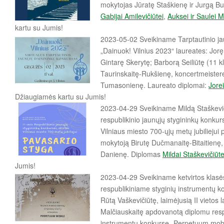
mokytojas Jūratę Staškienę ir Jurgą Bu
Gabijai Amilevičiūtei
,
Auksei ir Saulei
kartu su Jumis!
2023-05-02 Sveikiname Tarptautinio ja
„Dainuok! Vilnius 2023“ laureates: Jorę 
Gintarę Skerytę; Barborą Seiliūtę (11 kl
Taurinskaitę-Rukšienę, koncertmeistere
Tumasonienę. Laureato diplomai:
Jorei
Džiaugiamės kartu su Jumis!
2023-04-29 Sveikiname Mildą Staškeviči
respublikinio jaunųjų stygininkų konkur
Vilniaus miesto 700-ųjų metų jubiliejui 
mokytoją Birutę Dučmanaitę-Bitaitienę,
Danienę. Diplomas
Mildai Staškevičiūte
Jumis!
2023-04-29 Sveikiname ketvirtos klasė
respublikiniame styginių instrumentų 
Rūtą Vaškevičiūtę, laimėjusią II vietos 
Malčiauskaitę apdovanotą diplomu resp
instrumentų konkurse „Perpetuum mobile