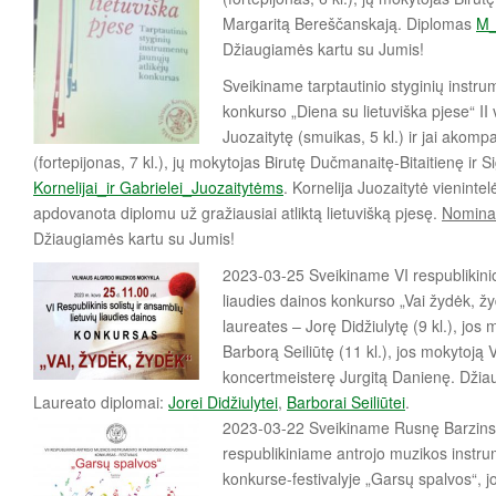
Margaritą Bereščanskają. Diplomas
M_
Džiaugiamės kartu su Jumis!
Sveikiname tarptautinio styginių instru
konkurso „Diena su lietuviška pjese“ II 
Juozaitytę (smuikas, 5 kl.) ir jai akom
(fortepijonas, 7 kl.), jų mokytojas Birutę Dučmanaitę-Bitaitienę ir
Kornelijai_ir Gabrielei
_
Juozaitytėms
. Kornelija Juozaitytė vienint
apdovanota diplomu už gražiausiai atliktą lietuvišką pjesę.
Nominac
Džiaugiamės kartu su Jumis!
2023-03-25 Sveikiname VI respublikinio 
liaudies dainos konkurso „Vai žydėk, ž
laureates – Jorę Didžiulytę (9 kl.), jos
Barborą Seiliūtę (11 kl.), jos mokytoją 
koncertmeisterę Jurgitą Danienę. Džia
Laureato diplomai:
Jorei Didžiulytei
,
Barborai Seiliūtei
.
2023-03-22 Sveikiname Rusnę Barzinskai
respublikiniame antrojo muzikos instr
konkurse-festivalyje „Garsų spalvos“, j