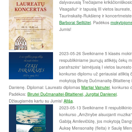
dalyvavusią Trečiajame krikščioniškos
Visagaliui“ ir tapusią III vietos laureat
Taurinskaitę-Rukšienę ir koncertmeist
Barborai Seiliūtei
. Padėkos
mokytojom
Jumis!
2023-05-26 Sveikiname 5 klasės mokinę
respublikiniame jaunųjų atlikėjų čekų
parafrazės“ laimėjusią I vietos laureat
konkurso diplomu už geriausiai atliktą 
mokytoją Birutę Dučmanaitę-Bitaitienę 
Danienę. Diplomai: Laureato diplomas
Marijai Vainutei
, konkurso 
Padėkos:
Birutei Dučmanaitei-Bitaitienei
,
Jurgitai Danienei
.
Džiaugiamės kartu su Jumis!
Afiša
.
2023-05-13 Sveikiname II respublikinio 
konkurso „Amžinybe alsuojanti muzika“
Gabiją Amilevičiūtę, jos mokytoją Dang
Auksę Mensonaitę (fleita) ir Saulę Mens