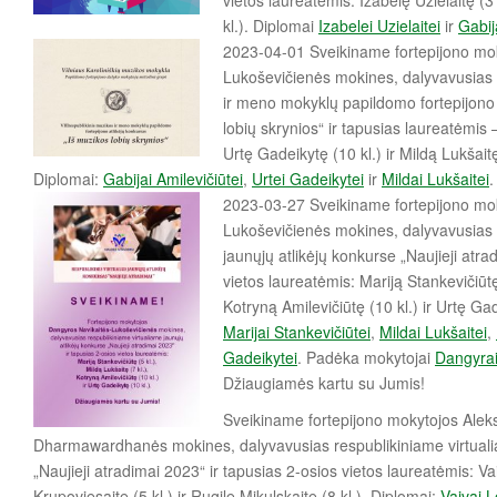
vietos laureatėmis: Izabelę Uzielaitę (3 
kl.). Diplomai
Izabelei Uzielaitei
ir
Gabij
2023-04-01 Sveikiname fortepijono mo
Lukoševičienės mokines, dalyvavusias 
ir meno mokyklų papildomo fortepijono 
lobių skrynios“ ir tapusias laureatėmis –
Urtę Gadeikytę (10 kl.) ir Mildą Lukšaitę
Diplomai:
Gabijai Amilevičiūtei
,
Urtei Gadeikytei
ir
Mildai Lukšaitei
.
2023-03-27 Sveikiname fortepijono mo
Lukoševičienės mokines, dalyvavusias 
jaunųjų atlikėjų konkurse „Naujieji atra
vietos laureatėmis: Mariją Stankevičiūtę 
Kotryną Amilevičiūtę (10 kl.) ir Urtę Gad
Marijai Stankevičiūtei
,
Mildai Lukšaitei
,
Gadeikytei
. Padėka mokytojai
Dangyrai
Džiaugiamės kartu su Jumis!
Sveikiname fortepijono mokytojos Alek
Dharmawardhanės mokines, dalyvavusias respublikiniame virtualia
„Naujieji atradimai 2023“ ir tapusias 2-osios vietos laureatėmis: Vai
Krupoviesaitę (5 kl.) ir Rugilę Mikulskaitę (8 kl.). Diplomai:
Vaivai L