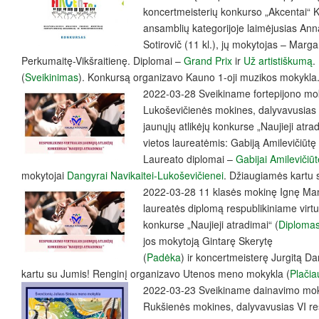
koncertmeisterių konkurso „Akcentai“ Ke
ansamblių kategorijoje laimėjusias Anną 
Sotirovič (11 kl.), jų mokytojas – Marga
Perkumaitę-Vikšraitienę. Diplomai –
Grand Prix
ir
Už artistiškumą
.
(
Sveikinimas
). Konkursą organizavo Kauno 1-oji muzikos mokykla
2022-03-28 Sveikiname fortepijono mo
Lukoševičienės mokines, dalyvavusias 
jaunųjų atlikėjų konkurse „Naujieji atra
vietos laureatėmis: Gabiją Amilevičiūtę (
Laureato diplomai –
Gabijai Amilevičiūt
mokytojai
Dangyrai Navikaitei-Lukoševičienei
. Džiaugiamės kartu 
2022-03-28 11 klasės mokinę Ignę Maniu
laureatės diplomą respublikiniame virtu
konkurse „Naujieji atradimai“ (
Diploma
jos mokytoją Gintarę Skerytę
(
Padėka
) ir koncertmeisterę Jurgitą Da
kartu su Jumis! Renginį organizavo Utenos meno mokykla (
Plačia
2022-03-23 Sveikiname dainavimo moky
Rukšienės mokines, dalyvavusias VI re