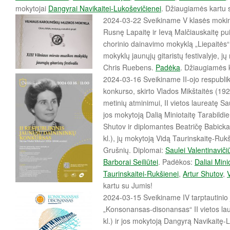
mokytojai
Dangyrai Navikaitei-Lukoševičienei
. Džiaugiamės kartu 
2024-03-22 Sveikiname V klasės mokin
Rusnę Lapaitę ir Ievą Malčiauskaitę pui
chorinio dainavimo mokyklą „Liepaitės“
mokyklų jaunųjų gitaristų festivalyje, j
Chris Ruebens.
Padėka
. Džiaugiamės 
2024-03-16 Sveikiname II-ojo respublik
konkurso, skirto Vlados Mikštaitės (1
metinių atminimui, II vietos laureatę Sau
jos mokytoją Dalią Miniotaitę Tarabildi
Shutov ir diplomantes Beatričę Babickait
kl.), jų mokytoją Vidą Taurinskaitę-Rukš
Grušnių. Diplomai:
Saulei Valentinavičiū
Barborai Seiliūtei
. Padėkos:
Daliai Mini
Taurinskaitei-Rukšienei
,
Artur Shutov
,
V
kartu su Jumis!
2024-03-15 Sveikiname IV tarptautinio 
„Konsonansas-disonansas“ II vietos lau
kl.) ir jos mokytoją Dangyrą Navikaitę-L