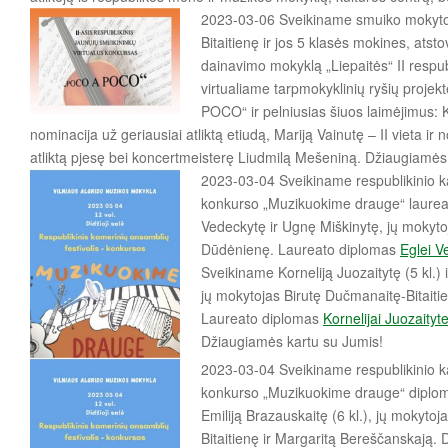
2023-03-06 Sveikiname smuiko mokyto
Bitaitienę ir jos 5 klasės mokines, atst
dainavimo mokyklą „Liepaitės“ II respu
virtualiame tarpmokyklinių ryšių proje
POCO“ ir pelniusias šiuos laimėjimus: Ko
nominacija už geriausiai atliktą etiudą, Mariją Vainutę – II vieta ir
atliktą pjesę bei koncertmeisterę Liudmilą Mešeniną. Džiaugiamės
2023-03-04 Sveikiname respublikinio ka
konkurso „Muzikuokime drauge“ laurea
Vedeckytę ir Ugnę Miškinytę, jų mokytoj
Dūdėnienę. Laureato diplomas
Eglei V
Sveikiname Korneliją Juozaitytę (5 kl.) i
jų mokytojas Birutę Dučmanaitę-Bitaitie
Laureato diplomas
Kornelijai Juozaityte
Džiaugiamės kartu su Jumis!
2023-03-04 Sveikiname respublikinio ka
konkurso „Muzikuokime drauge“ diploman
Emiliją Brazauskaitę (6 kl.), jų mokyto
Bitaitienę ir Margaritą Bereščanskają.