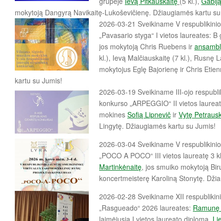
grupėje
Ievą Pitkauskaitę
(5 kl.),
Gabiją
mokytoją Dangyrą Navikaitę-Lukoševičienę. Džiaugiamės kartu su
2026-03-21 Sveikiname V respublikinio
„Pavasario styga“ I vietos laureates: B
jos mokytoją Chris Ruebens ir
ansambl
kl.), Ievą Malčiauskaitę (7 kl.), Rusnę La
mokytojus Eglę Bajorienę ir Chris Eti
kartu su Jumis!
2026-03-19 Sveikiname III-ojo respublik
konkurso „ARPEGGIO“ II vietos laureate
mokines
Sofią Lipnevič
ir
Vytę Petrausk
Lingytę.
Džiaugiamės kartu su Jumis!
2026-03-04 Sveikiname V respublikinio
„POCO A POCO“ III vietos laureatę 3 
Martinkėnaitę
, jos smuiko mokytoją Bir
koncertmeisterę Karoliną Stonytę. Džia
2026-02-28 Sveikiname XII respublikini
„Rasgueado“ 2026 laureates:
Ramunę 
laimėjusią I vietos laureato diplomą,
Li