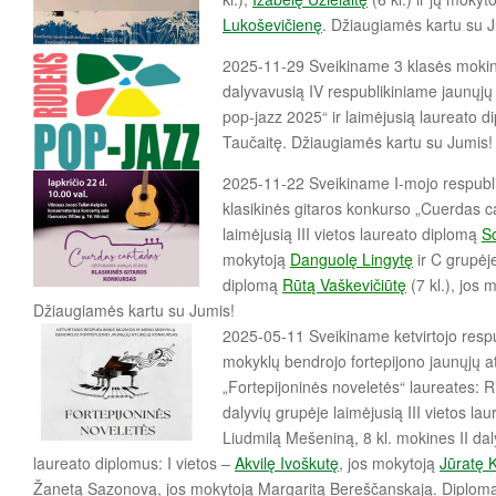
Lukoševičienę
. Džiaugiamės kartu su 
2025-11-29 Sveikiname 3 klasės moki
dalyvavusią IV respublikiniame jaunųjų
pop-jazz 2025“ ir laimėjusią laureato d
Taučaitę. Džiaugiamės kartu su Jumis!
2025-11-22 Sveikiname I-mojo respublik
klasikinės gitaros konkurso „Cuerdas c
laimėjusią III vietos laureato diplomą
So
mokytoją
Danguolę Lingytę
ir C grupėje
diplomą
Rūtą Vaškevičiūtę
(7 kl.), jos
Džiaugiamės kartu su Jumis!
2025-05-11 Sveikiname ketvirtojo respu
mokyklų bendrojo fortepijono jaunųjų a
„Fortepijoninės noveletės“
laureates: 
dalyvių grupėje laimėjusią III vietos la
Liudmilą Mešeniną, 8 kl. mokines II dal
laureato diplomus: I vietos –
Akvilę Ivoškutę
, jos mokytoją
Jūratę 
Žanetą Sazonovą, jos mokytoją Margaritą Bereščanskają. Diplom