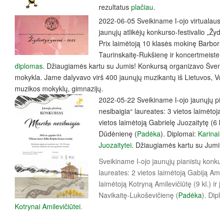
rezultatus
plačiau
.
2022-06-05 Sveikiname I-ojo virtualaus 
jaunųjų atlikėjų konkurso-festivalio „Ž
Prix laimėtoją 10 klasės mokinę Barborą
Taurinskaitę-Rukšienę ir koncertmeist
diplomas
. Džiaugiamės kartu su Jumis! Konkursą organizavo Šven
mokykla. Jame dalyvavo virš 400 jaunųjų muzikantų iš Lietuvos, Vok
muzikos mokyklų, gimnazijų.
2022-05-22 Sveikiname I-ojo jaunųjų p
nesibaigia“ laureates: 3 vietos laimėtoj
vietos laimėtoją Gabrielę Juozaitytę (6 k
Dūdėnienę (
Padėka
). Diplomai:
Karinai
Juozaitytei
. Džiaugiamės kartu su Jumi
Sveikiname I-ojo jaunųjų pianistų konk
laureates: 2 vietos laimėtoją Gabiją Amil
laimėtoją Kotryną Amilevičiūtę (9 kl.) i
Navikaitę-Lukoševičienę (
Padėka
). Di
Kotrynai Amilevičiūtei
.