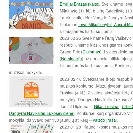
Emilijai Brazauskaitei
. Sveikiname Ievą 
Milaknytę (11 kl.) ir Urtę Gadeikytę (10
Taurinskaitę- Rukšienę ir Dangyrą Navi
Diplomas
Ievai Mikučionytei, Aušrai Mil
Džiaugiamės kartu su Jumis!
2023 02 25 Sveikiname Rūtą Vaškeviči
respublikiniame klasikinės gitaros kon
Grand Prix (
Diplomas
), I vietos diplomą
(
Nominacija
) už geriausiai atliktą pjes
Džiaugiamės kartu su Jumis! Konkursą
muzikos mokykla.
2023-02-16 Sveikiname II-ojo respubliki
muzikos konkurso „Mūzų įkvėpti“ laurea
Trošiną (4 kl.), 2 vietos laimėtoją Urtę G
mokytoją Dangyrą Navikaitę-Lukoševič
Jumis! Diplomai –
Nikai Trošinai
,
Urtei 
Dangyrai Navikaitei-Lukoševičienei
. Konkurse, kurį organizavo Vil
mokykla, dalyvavo per 130 jaunųjų atlikėjų –
vaizdo įrašai
.
2023 01 28 Kauno 1-osios muzikos mok