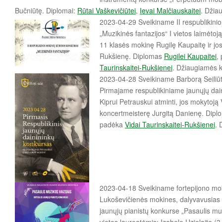
Bučniūtę. Diplomai:
Rūtai Vaškevičiūtei
,
Ievai Malčiauskaitei
. Džia
2023-04-29 Sveikiname II respublikini
„Muzikinės fantazijos“ I vietos laimėtoj
11 klasės mokinę Rugilę Kaupaitę ir jo
Rukšienę. Diplomas
Rugilei Kaupaitei
,
Taurinskaitei-Rukšienei
. Džiaugiamės k
2023-04-28 Sveikiname Barborą Seiliūtę
Pirmajame respublikiniame jaunųjų dai
Kiprui Petrauskui atminti, jos mokytoją
koncertmeisterę Jurgitą Danienę. Dip
padėka
Vidai Taurinskaitei-Rukšienei
. 
2023-04-18 Sveikiname fortepijono mo
Lukoševičienės mokines, dalyvavusias I
jaunųjų pianistų konkurse „Pasaulis muz