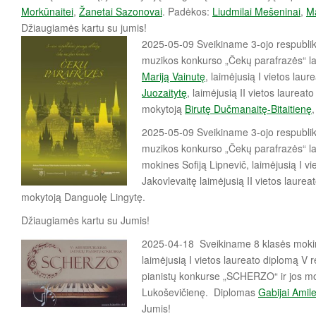
Morkūnaitei
,
Žanetai Sazonovai
. Padėkos:
Liudmilai Mešeninai
,
Ma
Džiaugiamės kartu su jumis!
2025-05-09 Sveikiname 3-ojo respubliki
muzikos konkurso „Čekų parafrazės“ l
Mariją Vainutę
, laimėjusią I vietos lau
Juozaitytę
, laimėjusią II vietos laureat
mokytoją
Birutę Dučmanaitę-Bitaitienę
2025-05-09 Sveikiname 3-ojo respubliki
muzikos konkurso „Čekų parafrazės“ la
mokines
Sofiją Lipnevič, laimėjusią I v
Jakovlevaitę laimėjusią II vietos laureat
mokytoją Danguolę Lingytę.
Džiaugiamės kartu su Jumis!
2025-04-18 Sveikiname 8 klasės mokin
laimėjusią I vietos laureato diplomą V 
pianistų konkurse „SCHERZO“ ir jos mo
Lukoševičienę. Diplomas
Gabijai Amile
Jumis!