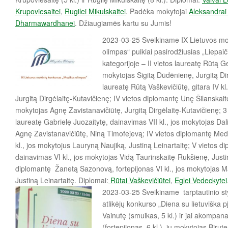
Krupoviesaitei
,
Rugilei Mikulskaitei
. Padėka mokytojai
Aleksandrai
Dharmawardhanei
. Džiaugiamės kartu su Jumis!
2023-03-25 Sveikiname IX Lietuvos mo
olimpas“ puikiai pasirodžiusias „Liepaič
kategorijoje – II vietos laureatę Rūtą Ger
mokytojas Sigitą Dūdėnienę, Jurgitą Dirg
laureatę Rūtą Vaškevičiūtę, gitara IV kl
Jurgitą Dirgėlaitę-Kutavičienę; IV vietos diplomantę Unę Šilanskaitę,
mokytojas Agnę Zavistanavičiūtę, Jurgitą Dirgėlaitę-Kutavičienę; 3 k
laureatę Gabrielę Juozaitytę, dainavimas VII kl., jos mokytojas Dal
Agnę Zavistanavičiūtę, Niną Timofejevą; IV vietos diplomantę Med
kl., jos mokytojus Lauryną Naujiką, Justiną Leinartaitę; V vietos 
dainavimas VI kl., jos mokytojas Vidą Taurinskaitę-Rukšienę, Justin
diplomantę Žanetą Sazonovą, fortepijonas VI kl., jos mokytojas M
Justiną Leinartaitę. Diplomai:
Rūtai Vaškevičiūtei
,
Eglei Vedeckytei
2023-03-25 Sveikiname tarptautinio st
atlikėjų konkurso „Diena su lietuviška p
Vainutę (smuikas, 5 kl.) ir jai akompan
(fortepijonas, 6 kl.), jų mokytojas Birut