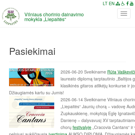
LT
EN
Vilniaus chorinio dainavimo
P
mokykla „Liepaitės“
e
r
j
u
Pasiekimai
n
g
t
i
2026-06-20 Sveikiname
Rūtą Vaškevič
n
laureato diplomą tarptautinio „Baltijos g
a
klasikinės gitaros atlikėjų konkurse ir 
v
Džiaugiamės kartu su Jumis!
i
2026-06-14 Sveikiname
Vilniaus chori
g
„Liepaitės“ Jaunių chorą – vadovę Aud
a
Zupkauskienę, mokytoją Eglę Ignatavič
c
Danienę – dalyvavusį XV tarptautinia
i
chorų
festivalyje
„Cracovia Cantans“ ir 
j
pelniusį aukščiausią
įvertinimą
AUKSO DIPLOMĄ. Džiaugiamės kar