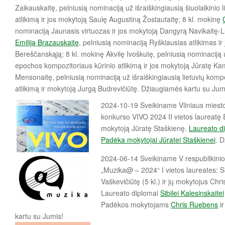
Zaikauskaitę, pelniusią nominaciją už išraiškingiausią šiuolaikinio 
atlikimą ir jos mokytoją Saulę Augustiną Žostautaitę; 8 kl. mokinę
nominaciją Jaunasis virtuozas ir jos mokytoją Dangyrą Navikaitę-L
Emiliją Brazauskaitę
, pelniusią nominaciją Ryškiausias atlikimas i
Bereščanskąją; 8 kl. mokinę Akvilę Ivoškutę, pelniusią nominaciją 
epochos kompozitoriaus kūrinio atlikimą ir jos mokytoją Jūratę Ka
Mensonaitę, pelniusią nominaciją už išraiškingiausią lietuvių kompo
atlikimą ir mokytoją Jurgą Budrevičiūtę. Džiaugiamės kartu su Jum
2024-10-19 Sveikiname Vilniaus miesto 
konkurso VIVO 2024 II vietos laureatę E
mokytoją Jūratę Staškienę.
Laureato d
Padėka mokytojai Jūratei Staškienei
. 
2024-06-14 Sveikiname V respublikini
„Muzika@ – 2024“ I vietos laureates: Sib
Vaškevičiūtę (5 kl.) ir jų mokytojus Chr
Laureato diplomai
Sibilei Kalesinskaitei
Padėkos mokytojams
Chris Ruebens
i
kartu su Jumis!