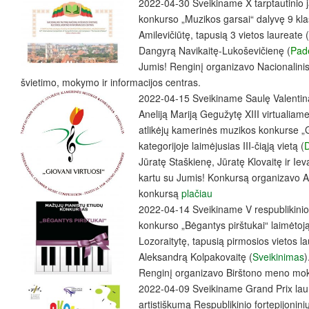
2022-04-30 Sveikiname X tarptautinio ja
konkurso „Muzikos garsai“ dalyvę 9 kl
Amilevičiūtę, tapusią 3 vietos laureate (
Dangyrą Navikaitę-Lukoševičienę (
Pad
Jumis! Renginį organizavo Nacionalinis 
švietimo, mokymo ir informacijos centras.
2022-04-15 Sveikiname Saulę Valentinav
Aneliją Mariją Gegužytę XIII virtualiam
atlikėjų kamerinės muzikos konkurse „G
kategorijoje laimėjusias III-čiąją vietą (
Jūratę Staškienę, Jūratę Klovaitę ir I
kartu su Jumis! Konkursą organizavo A
konkursą
plačiau
2022-04-14 Sveikiname V respublikinio
konkurso „Bėgantys pirštukai“ laimėtoj
Lozoraitytę, tapusią pirmosios vietos la
Aleksandrą Kolpakovaitę (
Sveikinimas
)
Renginį organizavo Birštono meno mok
2022-04-09 Sveikiname Grand Prix laur
artistiškumą Respublikinio fortepijonini