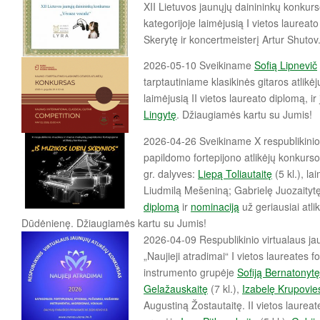
XII Lietuvos jaunųjų dainininkų konkurs
kategorijoje laimėjusią I vietos laureat
Skerytę ir koncertmeisterį Artur Shuto
2026-05-10 Sveikiname
Sofią Lipnevič
tarptautiniame klasikinės gitaros atlikė
laimėjusią II vietos laureato diplomą, i
Lingytę
. Džiaugiamės kartu su Jumis!
2026-04-26 Sveikiname X respublikini
papildomo fortepijono atlikėjų konkurso 
gr. dalyves:
Liepą Toliautaitę
(5 kl.), l
Liudmilą Mešeniną; Gabrielę Juozaitytę 
diplomą
ir
nominaciją
už geriausiai atli
Dūdėnienę. Džiaugiamės kartu su Jumis!
2026-04-09 Respublikinio virtualaus ja
„Naujieji atradimai“ I vietos laureates 
instrumento grupėje
Sofiją Bernatonyt
Gelažauskaitę
(7 kl.),
Izabelę Krupovie
Augustiną Žostautaitę.
II vietos laurea