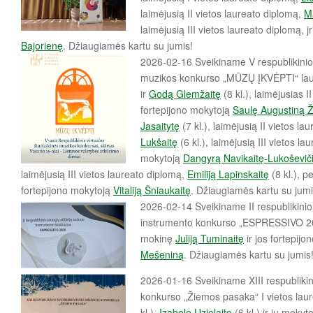
laimėjusią II vietos laureato diplomą,
Ma
laimėjusią III vietos laureato diplomą, j
Bajorienę
. Džiaugiamės kartu su jumis!
2026-02-16 Sveikiname V respublikinio 
muzikos konkurso „MŪZŲ ĮKVĖPTI“ la
ir
Godą Glemžaitę
(8 kl.), laimėjusias I
fortepijono mokytoją
Saulę Augustiną Ž
Jasaitytę
(7 kl.), laimėjusią II vietos l
Lukšaitę
(6 kl.), laimėjusią III vietos la
mokytoją
Dangyrą Navikaitę-Lukoševič
laimėjusią III vietos laureato diplomą,
Emiliją Lapinskaitę
(8 kl.), pe
fortepijono mokytoją
Vitaliją Šniaukaitę
. Džiaugiamės kartu su jumi
2026-02-14 Sveikiname II respublikinio 
instrumento konkurso „ESPRESSIVO 202
mokinę
Juliją Tuminaitę
ir jos fortepij
Mešeniną
. Džiaugiamės kartu su jumis
2026-01-16 Sveikiname XIII respubliki
konkurso „Žiemos pasaka“ I vietos lau
kl.),
Izabelę Uzielaitę
(6 kl.) ir jų mokyt