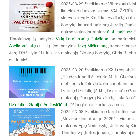
2025-03-29 Sveikiname VII respublikinio
liaudies dainos konkurso „VAI, ŽYDĖK
vietos laureatę Klotildą Jovaišaitę (10 k
Skerytę,
koncertmeisterę Jurgitą Dani
antros vietos laureates:
8 kl. mokines
E
Timofejevą, jų mokytoją
Vidą Taurinskaitę-Rukšienę
,
koncertmeiste
Akvilę Vainutę
(11 kl.), jos mokytoją
Ievą Miškinienę
, koncertmeiste
Jorę Didžiulytę (11 kl.), jos mokytoją Gintarę Skerytę,
Chris Ruebe
su Jumis!
2025-03-20 Sveikiname XXII respublikin
„Etiudas ir ne tik“, skirto M. K. Čiurli
metinėms ir lietuvių kalbos metams pami
Izabelę Uzielaitę (5 kl.), IV grupėje Gabi
mokytoją Dangyrą Navikaitę-Lukoševič
Uzielaitei
,
Gabijai Amilevičiūtei
. Džiaugiamės kartu su Jumis!
2025-03-08 Sveikiname tarptautinio k
„Muzikuokime drauge 2025“ II vietos la
mokines Eglę Vedeckytę, Jelizavetą Klim
Timofejevą (fortepijonas), jų mokytojas 