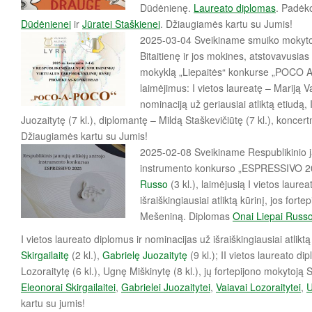
Dūdėnienę.
Laureato diplomas
. Padėk
Dūdėnienei
ir
Jūratei Staškienei
. Džiaugiamės kartu su Jumis!
2025-03-04 Sveikiname smuiko mokyto
Bitaitienę ir jos mokines, atstovavusias
mokyklą „Liepaitės“ konkurse „POCO A 
laimėjimus: I vietos laureatę – Mariją Va
nominaciją už geriausiai atliktą etiudą, 
Juozaitytę (7 kl.), diplomantę – Mildą Staškevičiūtę (7 kl.), koncert
Džiaugiamės kartu su Jumis!
2025-02-08
Sveikiname Respublikinio j
instrumento konkurso „ESPRESSIVO 20
Russo
(3 kl.), laimėjusią I vietos laure
išraiškingiausiai atliktą kūrinį, jos fort
Mešeniną. Diplomas
Onai Liepai Russ
I vietos laureato diplomus ir nominacijas už išraiškingiausiai atlikt
Skirgailaitę
(2 kl.),
Gabrielę Juozaitytę
(9 kl.); II vietos laureato d
Lozoraitytę (6 kl.), Ugnę Miškinytę (8 kl.), jų fortepijono mokytoją
Eleonorai Skirgailaitei
,
Gabrielei Juozaitytei
,
Vaiavai Lozoraitytei
,
U
kartu su jumis!