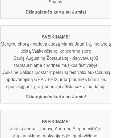
Shutov.
Džiaugiamės kartu su Jumis!
SVEIKINAME!
Merginų chorą - vadovą Juozą Mantą Jauniškį, mokytoją
Jolitą Vaitkevičienę, koncertmeisterę
Saulę Augustiną Žostautaitę - dalyvavusį XI
tarptautiniame chorinės muzikos festivalyje
„Auksinė Šalčios juosta“ ir pelniusį festivalio aukščiausią
apdovanojimą GRAD PRIX, ir tarptautinės komisijos
specialųjį prizą už geriausiai atliktą sakralinę dainą.
Džiaugiamės kartu su Jumis!
SVEIKINAME!
Jaunių chorą - vadovę Audronę Steponavičiūtę
Zupkauskienę, mokytoją Eglę Ignatavičienę,