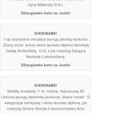
Ugnę Miškinytę (9 kl.).
Džiaugiamės kartu su Jumis!
SVEIKINAME!
I-ojo tarptautinio virtualaus jaunųjų pianistų konkurso
„Ežerų mūza“ antros vietos laureato diplomo laimėtoją
Gabiją Amilevičiūtę, 10 kl. ir jos mokytoją Dangyrą
Navikaitę-Lukoševičienę.
Džiaugiamės kartu su Jumis!
SVEIKINAME!
Klotildą Jovaišaitę 11 kl. mokinę, dalyvavusią XII
Lietuvos jaunųjų dainininkų konkurse „Vivace vocale“, G
kategorijoje laimėjusią I vietos laureato diplomą, jos
mokytoją Gintarę Skerytę ir koncertmeisterį Artur