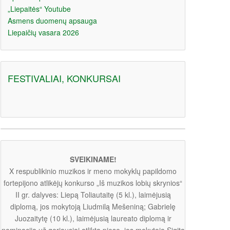
„Liepaitės“ Youtube
Asmens duomenų apsauga
Liepaičių vasara 2026
FESTIVALIAI, KONKURSAI
SVEIKINAME!
X respublikinio muzikos ir meno mokyklų papildomo
fortepijono atlikėjų konkurso „Iš muzikos lobių skrynios“
II gr. dalyves: Liepą Toliautaitę (5 kl.), laimėjusią
diplomą, jos mokytoją Liudmilą Mešeniną; Gabrielę
Juozaitytę (10 kl.), laimėjusią laureato diplomą ir
nominaciją už geriausiai atliktą pjesę, jos mokytoją Sigitą