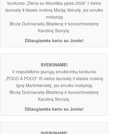
konkurso „Diena su lietuviška pjese 2026“ I vietos
laureatę 8 klasės mokinę Mariją Vainutę, jos smuiko
mokytoją
Birutę Dučmanaitę-Bitaitienę ir koncertmeisterę
Karoliną Stonytę.
Džiaugiamės kartu su Jumis!
SVEIKINAME!
V respublikinio jaunųjų smuikininkų konkurso
„POCO A POCO“ III vietos laureatę 3 klasės mokinę
Ignę Martinkėnaitę, jos smuiko mokytoją
Birutę Dučmanaitę-Bitaitienę ir koncertmeisterę
Karoliną Stonytę.
Džiaugiamės kartu su Jumis!
SVEIKINAME!