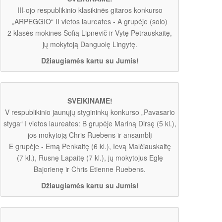
III-ojo respublikinio klasikinės gitaros konkurso
„ARPEGGIO“ II vietos laureates - A grupėje (solo)
2 klasės mokines Sofią Lipnevič ir Vytę Petrauskaitę,
jų mokytoją Danguolę Lingytę.
Džiaugiamės kartu su Jumis!
SVEIKINAME!
V respublikinio jaunųjų stygininkų konkurso „Pavasario
styga“ I vietos laureates: B grupėje Mariną Dirsę (5 kl.),
jos mokytoją Chris Ruebens ir ansamblį
E grupėje - Emą Penkaitę (6 kl.), Ievą Malčiauskaitę
(7 kl.), Rusnę Lapaitę (7 kl.), jų mokytojus Eglę
Bajorienę ir Chris Etienne Ruebens.
Džiaugiamės kartu su Jumis!