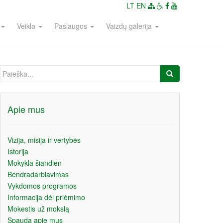
LT
EN
Veikla
Paslaugos
Vaizdų galerija
Ieškoti:
Apie mus
Vizija, misija ir vertybės
Istorija
Mokykla šiandien
Bendradarbiavimas
Vykdomos programos
Informacija dėl priėmimo
Mokestis už mokslą
Spauda apie mus