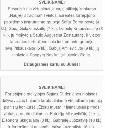
SVEIKINAME!
Respublikinio virtualaus jaunųjų atlikėjų konkurso
„Naujieji atradimai“ I vietos laureates fortepijono
papildomo instrumento grupėje Sofiją Bernatonytę (4
kl.), Godą Gelažauskaitę (7 kl.), Izabelę Krupoviesaitę (8
kl.), jų mokytoją Saulę Augustiną Žostautaitę. II vietos
laureates fortepijono solo instrumento grupėje
Ievą Pitkauskaitę (5 kl.), Gabiją Amilevičiūtę (9 kl.) jų
mokytoją Dangyrą Navikaitę-Lukoševičienę.
Džiaugiamės kartu su Jumis!
SVEIKINAME!
Fortepijono mokytojos Sigitos Dūdėnienės mokines,
dalyvavusias I-ajame tarptautiniame virtualiame jaunųjų
pianistų konkurse „Ežerų mūza“ ir laimėjusias pirmos
vietos laureato diplomus: Patriciją Mickevičiūtę (1 kl.),
Eleonorą Skirgailaitę (3 kl.), Gabrielę Juozaitytę (10 kl.)
ir fortepijoninį ansamblį Vaivą Lozoraitytę (8 kl.),