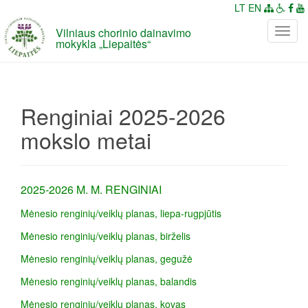
LT
EN
Vilniaus chorinio dainavimo
P
mokykla „Liepaitės“
e
r
j
u
Renginiai 2025-2026
n
g
mokslo metai
t
i
n
2025-2026 M. M. RENGINIAI
a
v
Mėnesio renginių/veiklų planas, liepa-rugpjūtis
i
Mėnesio renginių/veiklų planas, birželis
g
a
Mėnesio renginių/veiklų planas, gegužė
c
Mėnesio renginių/veiklų planas, balandis
i
j
Mėnesio renginių/veiklų planas, kovas