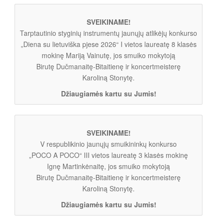
SVEIKINAME!
Tarptautinio styginių instrumentų jaunųjų atlikėjų konkurso
„Diena su lietuviška pjese 2026“ I vietos laureatę 8 klasės
mokinę Mariją Vainutę, jos smuiko mokytoją
Birutę Dučmanaitę-Bitaitienę ir koncertmeisterę
Karoliną Stonytę.
Džiaugiamės kartu su Jumis!
SVEIKINAME!
V respublikinio jaunųjų smuikininkų konkurso
„POCO A POCO“ III vietos laureatę 3 klasės mokinę
Ignę Martinkėnaitę, jos smuiko mokytoją
Birutę Dučmanaitę-Bitaitienę ir koncertmeisterę
Karoliną Stonytę.
Džiaugiamės kartu su Jumis!