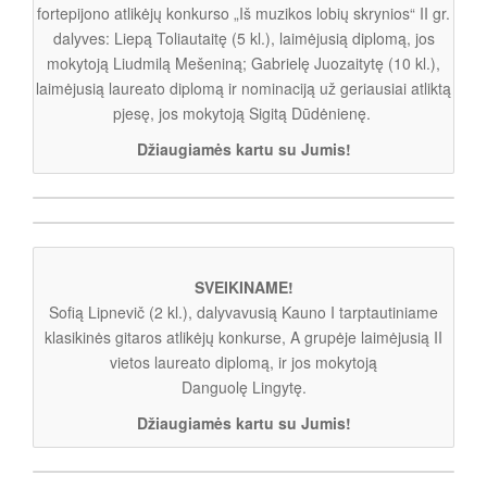
fortepijono atlikėjų konkurso „Iš muzikos lobių skrynios“ II gr.
dalyves: Liepą Toliautaitę (5 kl.), laimėjusią diplomą, jos
mokytoją Liudmilą Mešeniną; Gabrielę Juozaitytę (10 kl.),
laimėjusią laureato diplomą ir nominaciją už geriausiai atliktą
pjesę, jos mokytoją Sigitą Dūdėnienę.
Džiaugiamės kartu su Jumis!
SVEIKINAME!
Sofią Lipnevič (2 kl.), dalyvavusią Kauno I tarptautiniame
klasikinės gitaros atlikėjų konkurse, A grupėje laimėjusią II
vietos laureato diplomą, ir jos mokytoją
Danguolę Lingytę.
Džiaugiamės kartu su Jumis!