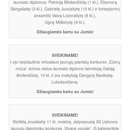
laureato diplomus: Patriciją Mickevičiūtę (1 kl.), Eleonorą
Skirgailaitę (3 kl.), Gabrielę Juozaitytę (10 kl.) ir fortepijoninį
ansamblį Vaivą Lozoraitytę (8 kl.),
Ugnę Miškinytę (9 kl.).
Džiaugiamės kartu su Jumis!
SVEIKINAME!
I-ojo tarptautinio virtualaus jaunųjų pianistų konkurso „Ežerų
mūza“ antros vietos laureato diplomo laimėtoją Gabiją
Amilevičiūtę, 10 kl. ir jos mokytoją Dangyrą Navikaitę-
Lukoševičienę.
Džiaugiamės kartu su Jumis!
SVEIKINAME!
Klotildą Jovaišaitę 11 kl. mokinę, dalyvavusią XII Lietuvos
jaunųjų dainininkų konkurse „Vivace vocale“, G kategorijoje