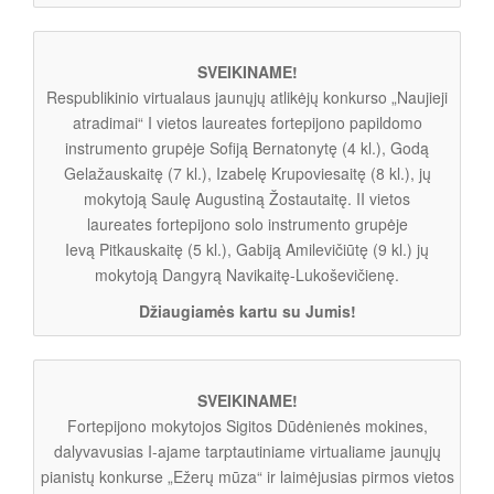
SVEIKINAME!
Respublikinio virtualaus jaunųjų atlikėjų konkurso „Naujieji
atradimai“ I vietos laureates fortepijono papildomo
instrumento grupėje Sofiją Bernatonytę (4 kl.), Godą
Gelažauskaitę (7 kl.), Izabelę Krupoviesaitę (8 kl.), jų
mokytoją Saulę Augustiną Žostautaitę. II vietos
laureates fortepijono solo instrumento grupėje
Ievą Pitkauskaitę (5 kl.), Gabiją Amilevičiūtę (9 kl.) jų
mokytoją Dangyrą Navikaitę-Lukoševičienę.
Džiaugiamės kartu su Jumis!
SVEIKINAME!
Fortepijono mokytojos Sigitos Dūdėnienės mokines,
dalyvavusias I-ajame tarptautiniame virtualiame jaunųjų
pianistų konkurse „Ežerų mūza“ ir laimėjusias pirmos vietos