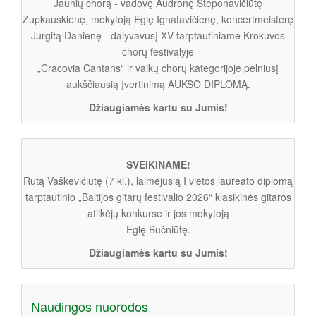
Jaunių chorą - vadovę Audronę Steponavičiūtę
Zupkauskienę, mokytoją Eglę Ignatavičienę, koncertmeisterę
Jurgitą Danienę - dalyvavusį XV tarptautiniame Krokuvos
chorų festivalyje
„Cracovia Cantans“ ir vaikų chorų kategorijoje pelniusį
aukščiausią įvertinimą AUKSO DIPLOMĄ.
Džiaugiamės kartu su Jumis!
SVEIKINAME!
Rūtą Vaškevičiūtę (7 kl.), laimėjusią I vietos laureato diplomą
tarptautinio „Baltijos gitarų festivalio 2026“ klasikinės gitaros
atlikėjų konkurse ir jos mokytoją
Eglę Bučniūtę.
Džiaugiamės kartu su Jumis!
Naudingos nuorodos