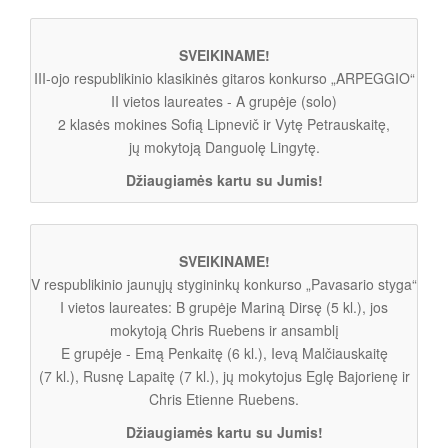
SVEIKINAME!
III-ojo respublikinio klasikinės gitaros konkurso „ARPEGGIO“
II vietos laureates - A grupėje (solo)
2 klasės mokines Sofią Lipnevič ir Vytę Petrauskaitę,
jų mokytoją Danguolę Lingytę.
Džiaugiamės kartu su Jumis!
SVEIKINAME!
V respublikinio jaunųjų stygininkų konkurso „Pavasario styga“
I vietos laureates: B grupėje Mariną Dirsę (5 kl.), jos
mokytoją Chris Ruebens ir ansamblį
E grupėje - Emą Penkaitę (6 kl.), Ievą Malčiauskaitę
(7 kl.), Rusnę Lapaitę (7 kl.), jų mokytojus Eglę Bajorienę ir
Chris Etienne Ruebens.
Džiaugiamės kartu su Jumis!