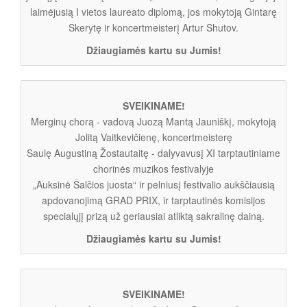
laimėjusią I vietos laureato diplomą, jos mokytoją Gintarę
Skerytę ir koncertmeisterį Artur Shutov.
Džiaugiamės kartu su Jumis!
SVEIKINAME!
Merginų chorą - vadovą Juozą Mantą Jauniškį, mokytoją
Jolitą Vaitkevičienę, koncertmeisterę
Saulę Augustiną Žostautaitę - dalyvavusį XI tarptautiniame
chorinės muzikos festivalyje
„Auksinė Šalčios juosta“ ir pelniusį festivalio aukščiausią
apdovanojimą GRAD PRIX, ir tarptautinės komisijos
specialųjį prizą už geriausiai atliktą sakralinę dainą.
Džiaugiamės kartu su Jumis!
SVEIKINAME!