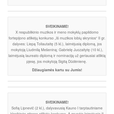
SVEIKINAME!
X respublikinio muzikos ir meno mokyklų papildomo
fortepijono atlikėjų konkurso „Iš muzikos lobių skrynios“ II gr.
dalyves: Liepą Toliautaitę (5 kl.), laimėjusią diplomą, jos
mokytoją Liudmilą Mešeniną; Gabrielę Juozaitytę (10 kl.),
laimėjusią laureato diplomą ir nominaciją už geriausiai atliktą
pjesę, jos mokytoją Sigitą Dūdėnienę.
Džiaugiamės kartu su Jumis!
SVEIKINAME!
Sofią Lipnevič (2 kl.), dalyvavusią Kauno I tarptautiniame
klasikinės gitaros atlikėjų konkurse, A grupėje laimėjusią II