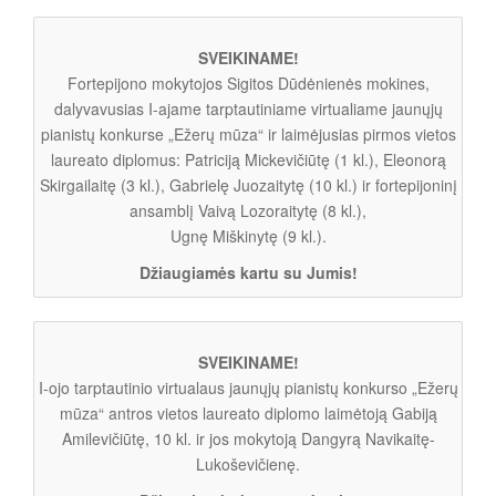
SVEIKINAME!
Fortepijono mokytojos Sigitos Dūdėnienės mokines,
dalyvavusias I-ajame tarptautiniame virtualiame jaunųjų
pianistų konkurse „Ežerų mūza“ ir laimėjusias pirmos vietos
laureato diplomus: Patriciją Mickevičiūtę (1 kl.), Eleonorą
Skirgailaitę (3 kl.), Gabrielę Juozaitytę (10 kl.) ir fortepijoninį
ansamblį Vaivą Lozoraitytę (8 kl.),
Ugnę Miškinytę (9 kl.).
Džiaugiamės kartu su Jumis!
SVEIKINAME!
I-ojo tarptautinio virtualaus jaunųjų pianistų konkurso „Ežerų
mūza“ antros vietos laureato diplomo laimėtoją Gabiją
Amilevičiūtę, 10 kl. ir jos mokytoją Dangyrą Navikaitę-
Lukoševičienę.