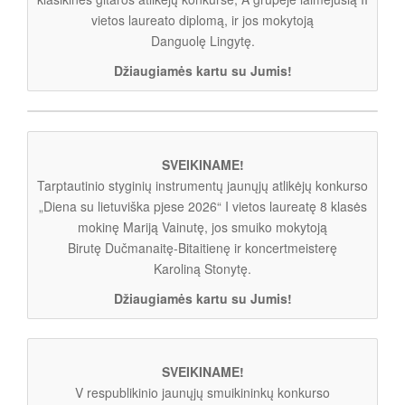
vietos laureato diplomą, ir jos mokytoją
Danguolę Lingytę.
Džiaugiamės kartu su Jumis!
SVEIKINAME!
Tarptautinio styginių instrumentų jaunųjų atlikėjų konkurso
„Diena su lietuviška pjese 2026“ I vietos laureatę 8 klasės
mokinę Mariją Vainutę, jos smuiko mokytoją
Birutę Dučmanaitę-Bitaitienę ir koncertmeisterę
Karoliną Stonytę.
Džiaugiamės kartu su Jumis!
SVEIKINAME!
V respublikinio jaunųjų smuikininkų konkurso