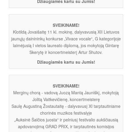
Džiaugiamės kartu su Jumis!
SVEIKINAME!
Klotildą Jovaišaitę 11 kl. mokinę, dalyvavusią XII Lietuvos
jaunųjų dainininkų konkurse „Vivace vocale“, G kategorijoje
laimėjusią I vietos laureato diplomą, jos mokytoją Gintarę
Skerytę ir koncertmeisterį Artur Shutov.
Džiaugiamės kartu su Jumis!
SVEIKINAME!
Merginų chorą - vadovą Juozą Mantą Jauniškį, mokytoją
Jolitą Vaitkevičienę, koncertmeisterę
Saulę Augustiną Žostautaitę - dalyvavusį XI tarptautiniame
chorinės muzikos festivalyje
„Auksinė Šalčios juosta“ ir pelniusį festivalio aukščiausią
apdovanojimą GRAD PRIX, ir tarptautinės komisijos