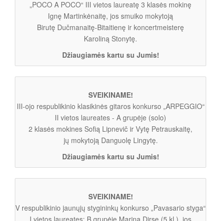
„POCO A POCO“ III vietos laureatę 3 klasės mokinę
Ignę Martinkėnaitę, jos smuiko mokytoją
Birutę Dučmanaitę-Bitaitienę ir koncertmeisterę
Karoliną Stonytę.
Džiaugiamės kartu su Jumis!
SVEIKINAME!
III-ojo respublikinio klasikinės gitaros konkurso „ARPEGGIO“
II vietos laureates - A grupėje (solo)
2 klasės mokines Sofią Lipnevič ir Vytę Petrauskaitę,
jų mokytoją Danguolę Lingytę.
Džiaugiamės kartu su Jumis!
SVEIKINAME!
V respublikinio jaunųjų stygininkų konkurso „Pavasario styga“
I vietos laureates: B grupėje Mariną Dirsę (5 kl.), jos