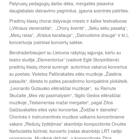
Patyrusių pedagogių darbo dėka, mergaitės įsisavina
a
daugiabalsio dainavimo pagrindus, įgauna sceninės patirties.
Pradinių klasių chorai dalyvauja miesto ir šalies festivaliuose
(„Vilniaus vieversėliai“, „Chorų šventė“, „Seku seku pasaką“,
„Metų ratas“, „Kristus karaliauja“, „Dainuokime drauge“ ir kt.),
koncertuoja įvairiose koncertų salėse.
Bendradarbiaujant su Lietuvos rašytojų sąjunga, kartu su
teatro studija „Elementorius“ (vadovė Eglė Storpirštienė)
pradinių klasių chorai surengė autorinius vakarus koncertus
su poetais: Violetos Palčinskaitės eilės muzikoje „Žaislinis
pasaulis“, išleista to paties pavadinimo kompaktinė plokštelė,
„Leonardo Gutausko eilėraščiai muzikoje“, su Ramute
Skučaite „Mes visi pasimatysim“, Sigito Gedos eilėraščiai
muzikoje „Testamentas mažai mergaitei“, pagal Zitos
Gaižauskaitės eiles vyko koncertas „Žodžiai ir dainelės“.
Chorinės ir instrumentinės muzikos vaikams koncertiniame
vakare „Riešutų žydėjimas“ skambėjo kompozitorės Onutės
Narbutaitės kūriniai, koncerto įrašas skambėjo LRT radijo
programoje „Muzikinė dėžutė“, o kompozitorės Zitos