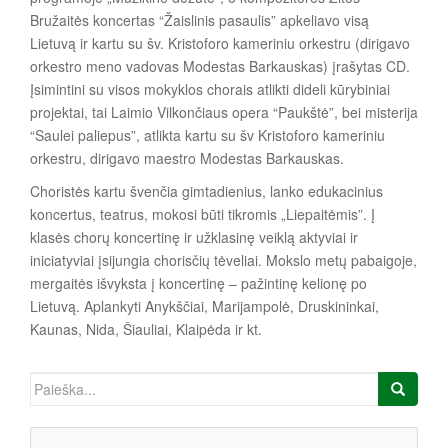
Bružaitės koncertas “Žaislinis pasaulis” apkeliavo visą
Lietuvą ir kartu su šv. Kristoforo kameriniu orkestru (dirigavo
orkestro meno vadovas Modestas Barkauskas) įrašytas CD.
Įsimintini su visos mokyklos chorais atlikti dideli kūrybiniai
projektai, tai Laimio Vilkončiaus opera “Paukštė”, bei misterija
“Saulei paliepus”, atlikta kartu su šv Kristoforo kameriniu
orkestru, dirigavo maestro Modestas Barkauskas.
Choristės kartu švenčia gimtadienius, lanko edukacinius
koncertus, teatrus, mokosi būti tikromis „Liepaitėmis”. Į
klasės chorų koncertinę ir užklasinę veiklą aktyviai ir
iniciatyviai įsijungia chorisčių tėveliai. Mokslo metų pabaigoje,
mergaitės išvyksta į koncertinę – pažintinę kelionę po
Lietuvą. Aplankyti Anykščiai, Marijampolė, Druskininkai,
Kaunas, Nida, Šiauliai, Klaipėda ir kt.
Ieškoti: