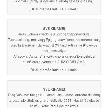
specialųjį prizą už geriausiai atliktą sakralinę dainą.
Džiaugiamės kartu su Jumis!
SVEIKINAME!
Jaunių chorą - vadovę Audronę Steponavičiūtę
Zupkauskienę, mokytoją Eglę Ignatavičienę, koncertmeisterę
Jurgitą Danienę - dalyvavusį XV tarptautiniame Krokuvos
chorų festivalyje
„Cracovia Cantans“ ir vaikų chorų kategorijoje pelniusį
aukščiausią įvertinimą AUKSO DIPLOMĄ.
Džiaugiamės kartu su Jumis!
SVEIKINAME!
Rūtą Vaškevičiūtę (7 kl.), laimėjusią I vietos laureato diplomą
tarptautinio „Baltijos gitarų festivalio 2026“ klasikinės gitaros
atlikėjų konkurse ir jos mokytoją