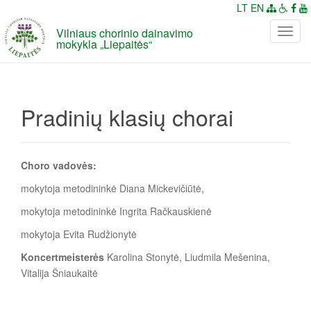
LT
EN
Vilniaus chorinio dainavimo
P
mokykla „Liepaitės“
e
r
j
u
Pradinių klasių chorai
n
g
t
i
Choro vadovės:
n
mokytoja metodininkė Diana Mickevičiūtė,
a
v
mokytoja metodininkė Ingrita Račkauskienė
i
mokytoja Evita Rudžionytė
g
Koncertmeisterės
Karolina Stonytė, Liudmila Mešenina,
a
Vitalija Šniaukaitė
c
i
j