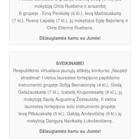
mokytoją Chris Ruebens ir ansamblį
E grupėje - Emą Penkaitę (6 kl.), Ievą Malčiauskaitę
(7 kl.), Rusnę Lapaitę (7 kl.), jų mokytojus Eglę Bajorienę ir
Chris Etienne Ruebens.
Džiaugiamės kartu su Jumis!
SVEIKINAME!
Respublikinio virtualaus jaunųjų atlikėjų konkurso „Naujieji
atradimai“ I vietos laureates fortepijono papildomo
instrumento grupėje Sofiją Bernatonytę (4 kl.), Godą
Gelažauskaitę (7 kl.), Izabelę Krupoviesaitę (8 kl.), jų
mokytoją Saulę Augustiną Žostautaitę. II vietos
laureates fortepijono solo instrumento grupėje
Ievą Pitkauskaitę (5 kl.), Gabiją Amilevičiūtę (9 kl.) jų
mokytoją Dangyrą Navikaitę-Lukoševičienę.
Džiaugiamės kartu su Jumis!