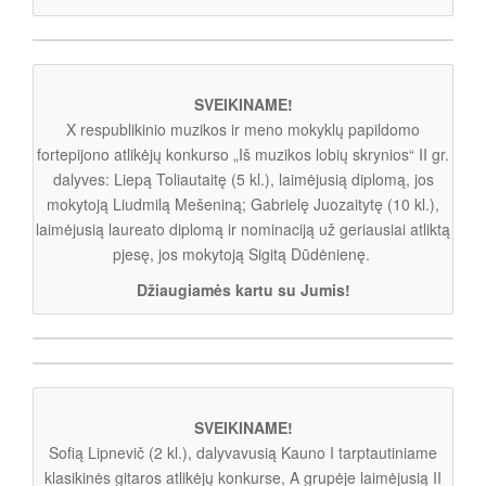
SVEIKINAME!
X respublikinio muzikos ir meno mokyklų papildomo
fortepijono atlikėjų konkurso „Iš muzikos lobių skrynios“ II gr.
dalyves: Liepą Toliautaitę (5 kl.), laimėjusią diplomą, jos
mokytoją Liudmilą Mešeniną; Gabrielę Juozaitytę (10 kl.),
laimėjusią laureato diplomą ir nominaciją už geriausiai atliktą
pjesę, jos mokytoją Sigitą Dūdėnienę.
Džiaugiamės kartu su Jumis!
SVEIKINAME!
Sofią Lipnevič (2 kl.), dalyvavusią Kauno I tarptautiniame
klasikinės gitaros atlikėjų konkurse, A grupėje laimėjusią II