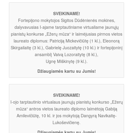
SVEIKINAME!
Fortepijono mokytojos Sigitos Dūdėnienės mokines,
dalyvavusias I-ajame tarptautiniame virtualiame jaunųjų
pianistų konkurse „Ežerų mūza“ ir laimėjusias pirmos vietos
laureato diplomus: Patriciją Mickevičiūtę (1 kl.), Eleonorą
Skirgailaitę (3 kl.), Gabrielę Juozaitytę (10 kl.) ir fortepijoninį
ansamblį Vaivą Lozoraitytę (8 kl.),
Ugnę Miškinytę (9 kl.).
Džiaugiamės kartu su Jumis!
SVEIKINAME!
I-ojo tarptautinio virtualaus jaunųjų pianistų konkurso „Ežerų
mūza“ antros vietos laureato diplomo laimėtoją Gabiją
Amilevičiūtę, 10 kl. ir jos mokytoją Dangyrą Navikaitę-
Lukoševičienę.
Džiaugiamės kartu su Jumis!