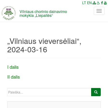
LT
EN
Vilniaus chorinio dainavimo
P
mokykla „Liepaitės“
e
r
j
u
„Vilniaus vieversėliai“,
n
g
2024-03-16
t
i
n
I dalis
a
v
II dalis
i
g
a
Ieškoti:
c
i
j