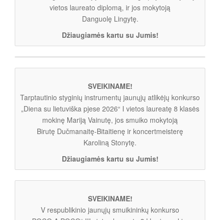
vietos laureato diplomą, ir jos mokytoją
Danguolę Lingytę.
Džiaugiamės kartu su Jumis!
SVEIKINAME!
Tarptautinio styginių instrumentų jaunųjų atlikėjų konkurso
„Diena su lietuviška pjese 2026“ I vietos laureatę 8 klasės
mokinę Mariją Vainutę, jos smuiko mokytoją
Birutę Dučmanaitę-Bitaitienę ir koncertmeisterę
Karoliną Stonytę.
Džiaugiamės kartu su Jumis!
SVEIKINAME!
V respublikinio jaunųjų smuikininkų konkurso