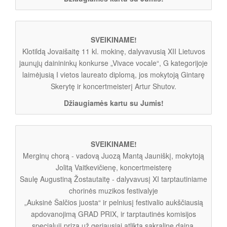
SVEIKINAME!
Klotildą Jovaišaitę 11 kl. mokinę, dalyvavusią XII Lietuvos
jaunųjų dainininkų konkurse „Vivace vocale“, G kategorijoje
laimėjusią I vietos laureato diplomą, jos mokytoją Gintarę
Skerytę ir koncertmeisterį Artur Shutov.
Džiaugiamės kartu su Jumis!
SVEIKINAME!
Merginų chorą - vadovą Juozą Mantą Jauniškį, mokytoją
Jolitą Vaitkevičienę, koncertmeisterę
Saulę Augustiną Žostautaitę - dalyvavusį XI tarptautiniame
chorinės muzikos festivalyje
„Auksinė Šalčios juosta“ ir pelniusį festivalio aukščiausią
apdovanojimą GRAD PRIX, ir tarptautinės komisijos
specialųjį prizą už geriausiai atliktą sakralinę dainą.