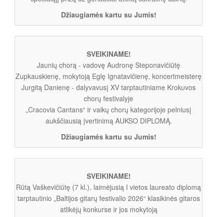
Džiaugiamės kartu su Jumis!
SVEIKINAME!
Jaunių chorą - vadovę Audronę Steponavičiūtę
Zupkauskienę, mokytoją Eglę Ignatavičienę, koncertmeisterę
Jurgitą Danienę - dalyvavusį XV tarptautiniame Krokuvos
chorų festivalyje
„Cracovia Cantans“ ir vaikų chorų kategorijoje pelniusį
aukščiausią įvertinimą AUKSO DIPLOMĄ.
Džiaugiamės kartu su Jumis!
SVEIKINAME!
Rūtą Vaškevičiūtę (7 kl.), laimėjusią I vietos laureato diplomą
tarptautinio „Baltijos gitarų festivalio 2026“ klasikinės gitaros
atlikėjų konkurse ir jos mokytoją