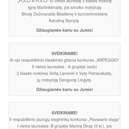
„POCO A POCO“ III vietos laureatę 3 klasės mokinę
Ignę Martinkėnaitę, jos smuiko mokytoją
Birutę Dučmanaitę-Bitaitienę ir koncertmeisterę
Karoliną Stonytę.
Džiaugiamės kartu su Jumis!
SVEIKINAME!
III-ojo respublikinio klasikinės gitaros konkurso „ARPEGGIO“
II vietos laureates - A grupėje (solo)
2 klasės mokines Sofią Lipnevič ir Vytę Petrauskaitę,
jų mokytoją Danguolę Lingytę.
Džiaugiamės kartu su Jumis!
SVEIKINAME!
V respublikinio jaunųjų stygininkų konkurso „Pavasario styga“
I vietos laureates: B grupėje Mariną Dirsę (5 kl.), jos