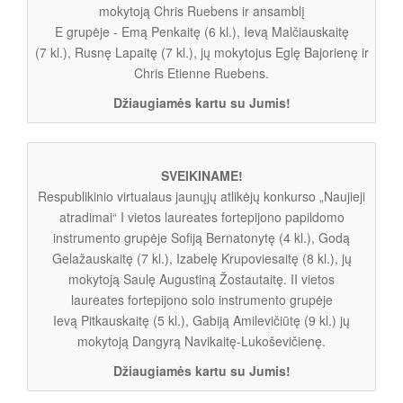
mokytoją Chris Ruebens ir ansamblį
E grupėje - Emą Penkaitę (6 kl.), Ievą Malčiauskaitę
(7 kl.), Rusnę Lapaitę (7 kl.), jų mokytojus Eglę Bajorienę ir
Chris Etienne Ruebens.
Džiaugiamės kartu su Jumis!
SVEIKINAME!
Respublikinio virtualaus jaunųjų atlikėjų konkurso „Naujieji
atradimai“ I vietos laureates fortepijono papildomo
instrumento grupėje Sofiją Bernatonytę (4 kl.), Godą
Gelažauskaitę (7 kl.), Izabelę Krupoviesaitę (8 kl.), jų
mokytoją Saulę Augustiną Žostautaitę. II vietos
laureates fortepijono solo instrumento grupėje
Ievą Pitkauskaitę (5 kl.), Gabiją Amilevičiūtę (9 kl.) jų
mokytoją Dangyrą Navikaitę-Lukoševičienę.
Džiaugiamės kartu su Jumis!