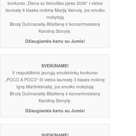
konkurso „Diena su lietuviška pjese 2026“ I vietos
laureatę 8 klasės mokinę Mariją Vainutę, jos smuiko
mokytoją
Birutę Dučmanaitę-Bitaitienę ir koncertmeisterę
Karoliną Stonytę.
Džiaugiamės kartu su Jumis!
SVEIKINAME!
V respublikinio jaunųjų smuikininkų konkurso
„POCO A POCO“ III vietos laureatę 3 klasės mokinę
Ignę Martinkėnaitę, jos smuiko mokytoją
Birutę Dučmanaitę-Bitaitienę ir koncertmeisterę
Karoliną Stonytę.
Džiaugiamės kartu su Jumis!
SVEIKINAME!