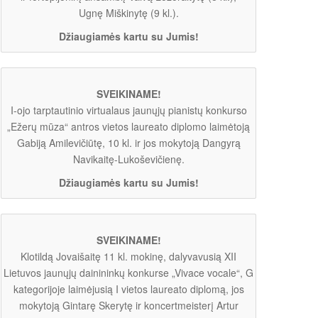
Ugnę Miškinytę (9 kl.).
Džiaugiamės kartu su Jumis!
SVEIKINAME!
I-ojo tarptautinio virtualaus jaunųjų pianistų konkurso
„Ežerų mūza“ antros vietos laureato diplomo laimėtoją
Gabiją Amilevičiūtę, 10 kl. ir jos mokytoją Dangyrą
Navikaitę-Lukoševičienę.
Džiaugiamės kartu su Jumis!
SVEIKINAME!
Klotildą Jovaišaitę 11 kl. mokinę, dalyvavusią XII
Lietuvos jaunųjų dainininkų konkurse „Vivace vocale“, G
kategorijoje laimėjusią I vietos laureato diplomą, jos
mokytoją Gintarę Skerytę ir koncertmeisterį Artur