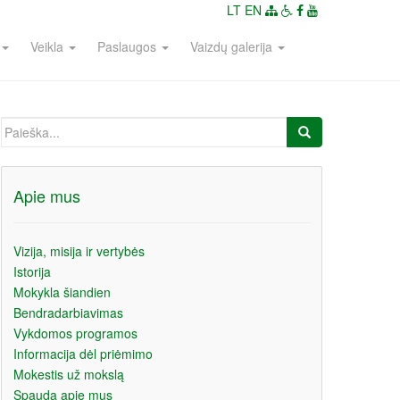
LT
EN
Veikla
Paslaugos
Vaizdų galerija
Ieškoti:
Apie mus
Vizija, misija ir vertybės
Istorija
Mokykla šiandien
Bendradarbiavimas
Vykdomos programos
Informacija dėl priėmimo
Mokestis už mokslą
Spauda apie mus