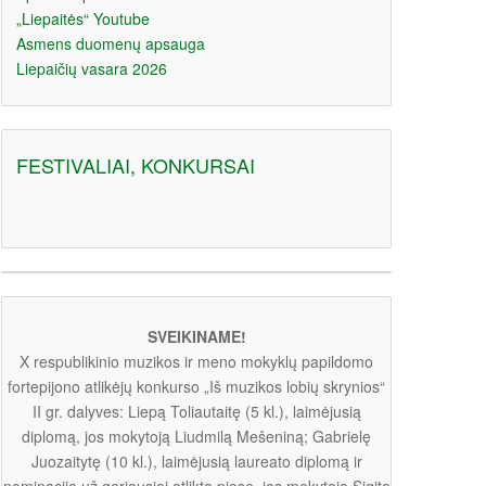
„Liepaitės“ Youtube
Asmens duomenų apsauga
Liepaičių vasara 2026
FESTIVALIAI, KONKURSAI
SVEIKINAME!
X respublikinio muzikos ir meno mokyklų papildomo
fortepijono atlikėjų konkurso „Iš muzikos lobių skrynios“
II gr. dalyves: Liepą Toliautaitę (5 kl.), laimėjusią
diplomą, jos mokytoją Liudmilą Mešeniną; Gabrielę
Juozaitytę (10 kl.), laimėjusią laureato diplomą ir
nominaciją už geriausiai atliktą pjesę, jos mokytoją Sigitą