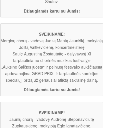
Shutov.
Džiaugiamės kartu su Jumis!
SVEIKINAME!
Merginų chorą - vadovą Juozą Mantą Jauniškį, mokytoją
Jolitą Vaitkevičienę, koncertmeisterę
Saulę Augustiną Žostautaitę - dalyvavusį XI
tarptautiniame chorinės muzikos festivalyje
„Auksinė Šalčios juosta“ ir pelniusį festivalio aukščiausią
apdovanojimą GRAD PRIX, ir tarptautinės komisijos
specialųjį prizą už geriausiai atliktą sakralinę dainą.
Džiaugiamės kartu su Jumis!
SVEIKINAME!
Jaunių chorą - vadovę Audronę Steponavičiūtę
Zupkauskienę, mokytoją Eglę Ignatavičienę,