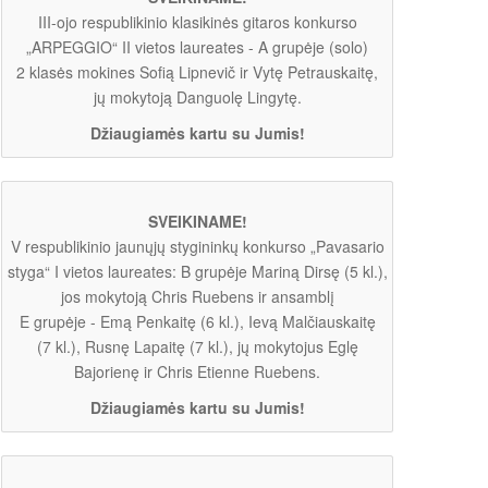
III-ojo respublikinio klasikinės gitaros konkurso
„ARPEGGIO“ II vietos laureates - A grupėje (solo)
2 klasės mokines Sofią Lipnevič ir Vytę Petrauskaitę,
jų mokytoją Danguolę Lingytę.
Džiaugiamės kartu su Jumis!
SVEIKINAME!
V respublikinio jaunųjų stygininkų konkurso „Pavasario
styga“ I vietos laureates: B grupėje Mariną Dirsę (5 kl.),
jos mokytoją Chris Ruebens ir ansamblį
E grupėje - Emą Penkaitę (6 kl.), Ievą Malčiauskaitę
(7 kl.), Rusnę Lapaitę (7 kl.), jų mokytojus Eglę
Bajorienę ir Chris Etienne Ruebens.
Džiaugiamės kartu su Jumis!