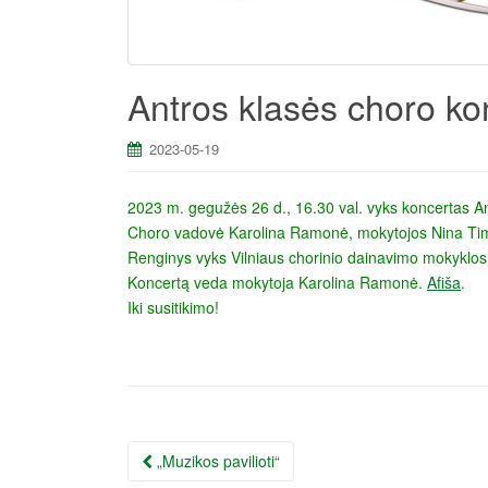
Antros klasės choro ko
2023-05-19
2023 m. gegužės 26 d., 16.30 val. vyks koncertas An
Choro vadovė Karolina Ramonė, mokytojos Nina Timof
Renginys vyks Vilniaus chorinio dainavimo mokyklos 
Koncertą veda mokytoja Karolina Ramonė.
Afiša
.
Iki susitikimo!
Įrašo
„Muzikos pavilioti“