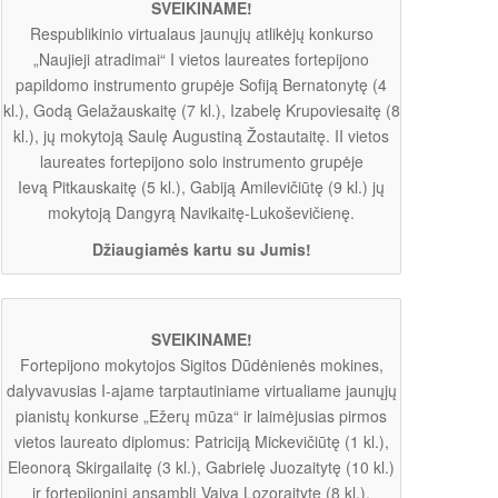
SVEIKINAME!
Respublikinio virtualaus jaunųjų atlikėjų konkurso
„Naujieji atradimai“ I vietos laureates fortepijono
papildomo instrumento grupėje Sofiją Bernatonytę (4
kl.), Godą Gelažauskaitę (7 kl.), Izabelę Krupoviesaitę (8
kl.), jų mokytoją Saulę Augustiną Žostautaitę. II vietos
laureates fortepijono solo instrumento grupėje
Ievą Pitkauskaitę (5 kl.), Gabiją Amilevičiūtę (9 kl.) jų
mokytoją Dangyrą Navikaitę-Lukoševičienę.
Džiaugiamės kartu su Jumis!
SVEIKINAME!
Fortepijono mokytojos Sigitos Dūdėnienės mokines,
dalyvavusias I-ajame tarptautiniame virtualiame jaunųjų
pianistų konkurse „Ežerų mūza“ ir laimėjusias pirmos
vietos laureato diplomus: Patriciją Mickevičiūtę (1 kl.),
Eleonorą Skirgailaitę (3 kl.), Gabrielę Juozaitytę (10 kl.)
ir fortepijoninį ansamblį Vaivą Lozoraitytę (8 kl.),