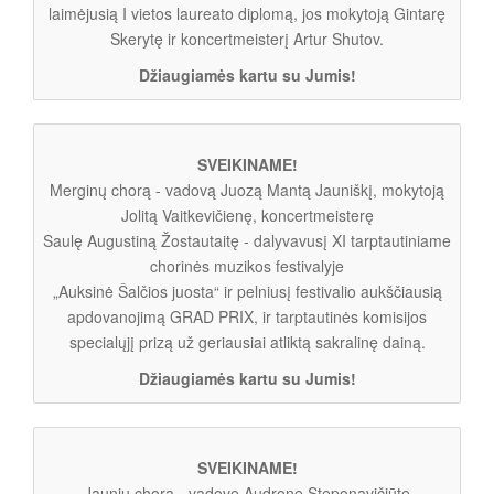
laimėjusią I vietos laureato diplomą, jos mokytoją Gintarę
Skerytę ir koncertmeisterį Artur Shutov.
Džiaugiamės kartu su Jumis!
SVEIKINAME!
Merginų chorą - vadovą Juozą Mantą Jauniškį, mokytoją
Jolitą Vaitkevičienę, koncertmeisterę
Saulę Augustiną Žostautaitę - dalyvavusį XI tarptautiniame
chorinės muzikos festivalyje
„Auksinė Šalčios juosta“ ir pelniusį festivalio aukščiausią
apdovanojimą GRAD PRIX, ir tarptautinės komisijos
specialųjį prizą už geriausiai atliktą sakralinę dainą.
Džiaugiamės kartu su Jumis!
SVEIKINAME!
Jaunių chorą - vadovę Audronę Steponavičiūtę