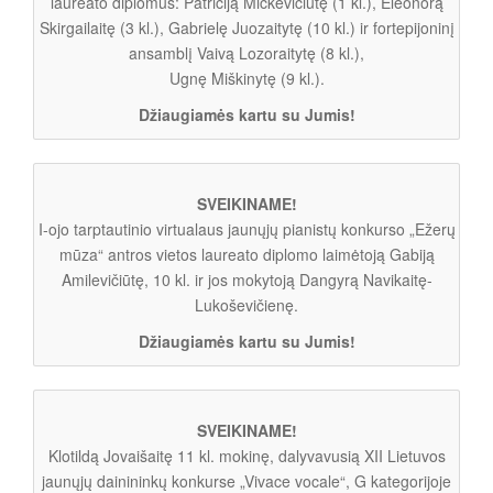
laureato diplomus: Patriciją Mickevičiūtę (1 kl.), Eleonorą
Skirgailaitę (3 kl.), Gabrielę Juozaitytę (10 kl.) ir fortepijoninį
ansamblį Vaivą Lozoraitytę (8 kl.),
Ugnę Miškinytę (9 kl.).
Džiaugiamės kartu su Jumis!
SVEIKINAME!
I-ojo tarptautinio virtualaus jaunųjų pianistų konkurso „Ežerų
mūza“ antros vietos laureato diplomo laimėtoją Gabiją
Amilevičiūtę, 10 kl. ir jos mokytoją Dangyrą Navikaitę-
Lukoševičienę.
Džiaugiamės kartu su Jumis!
SVEIKINAME!
Klotildą Jovaišaitę 11 kl. mokinę, dalyvavusią XII Lietuvos
jaunųjų dainininkų konkurse „Vivace vocale“, G kategorijoje