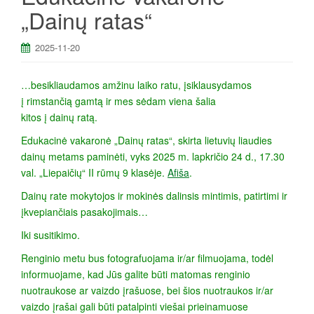
a
„Dainų ratas“
2025-11-20
…besikliaudamos amžinu laiko ratu, įsiklausydamos
į rimstančią gamtą ir mes sėdam viena šalia
kitos į dainų ratą.
Edukacinė vakaronė „Dainų ratas“, skirta lietuvių liaudies
dainų metams paminėti, vyks 2025 m. lapkričio 24 d., 17.30
val. „Liepaičių“ II rūmų 9 klasėje.
Afiša
.
Dainų rate mokytojos ir mokinės dalinsis mintimis, patirtimi ir
įkvepiančiais pasakojimais…
Iki susitikimo.
Renginio metu bus fotografuojama ir/ar filmuojama, todėl
informuojame, kad Jūs galite būti matomas renginio
nuotraukose ar vaizdo įrašuose, bei šios nuotraukos ir/ar
vaizdo įrašai gali būti patalpinti viešai prieinamuose