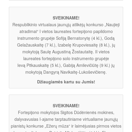
SVEIKINAME!
Respublikinio virtualaus jaunųjų atlikėjų konkurso „Naujieji
atradimai“ I vietos laureates fortepijono papildomo
instrumento grupėje Sofiją Bernatonytę (4 kl.), Godą
Gelažauskaitę (7 kl.), Izabelę Krupoviesaitę (8 kl.), jų
mokytoją Saulę Augustiną Žostautaitę. II vietos
laureates fortepijono solo instrumento grupėje
Ievą Pitkauskaitę (5 kl.), Gabiją Amilevičiūtę (9 kl.) jų
mokytoją Dangyrą Navikaitę-Lukoševičienę.
Džiaugiamės kartu su Jumis!
SVEIKINAME!
Fortepijono mokytojos Sigitos Dūdėnienės mokines,
dalyvavusias I-ajame tarptautiniame virtualiame jaunųjų
pianistų konkurse „Ežerų mūza“ ir laimėjusias pirmos vietos