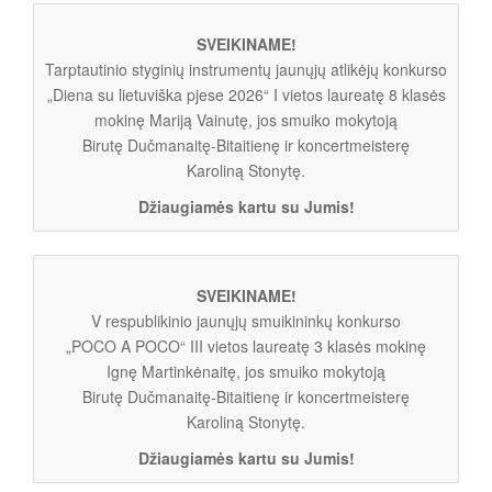
SVEIKINAME!
Tarptautinio styginių instrumentų jaunųjų atlikėjų konkurso
„Diena su lietuviška pjese 2026“ I vietos laureatę 8 klasės
mokinę Mariją Vainutę, jos smuiko mokytoją
Birutę Dučmanaitę-Bitaitienę ir koncertmeisterę
Karoliną Stonytę.
Džiaugiamės kartu su Jumis!
SVEIKINAME!
V respublikinio jaunųjų smuikininkų konkurso
„POCO A POCO“ III vietos laureatę 3 klasės mokinę
Ignę Martinkėnaitę, jos smuiko mokytoją
Birutę Dučmanaitę-Bitaitienę ir koncertmeisterę
Karoliną Stonytę.
Džiaugiamės kartu su Jumis!