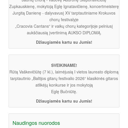
Zupkauskienę, mokytoją Eglę Ignatavičienę, koncertmeisterę
Jurgitą Danienę - dalyvavusį XV tarptautiniame Krokuvos
chorų festivalyje
„Cracovia Cantans“ ir vaikų chorų kategorijoje pelniusį
aukščiausią įvertinimą AUKSO DIPLOMĄ.
Džiaugiamės kartu su Jumis!
SVEIKINAME!
Rūtą Vaškevičiūtę (7 kl.), laimėjusią I vietos laureato diplomą
tarptautinio „Baltijos gitarų festivalio 2026“ klasikinės gitaros
atlikėjų konkurse ir jos mokytoją
Eglę Bučniūtę.
Džiaugiamės kartu su Jumis!
Naudingos nuorodos