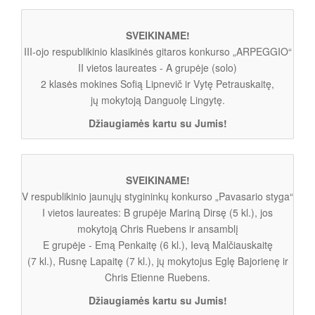
SVEIKINAME!
III-ojo respublikinio klasikinės gitaros konkurso „ARPEGGIO“
II vietos laureates - A grupėje (solo)
2 klasės mokines Sofią Lipnevič ir Vytę Petrauskaitę,
jų mokytoją Danguolę Lingytę.
Džiaugiamės kartu su Jumis!
SVEIKINAME!
V respublikinio jaunųjų stygininkų konkurso „Pavasario styga“
I vietos laureates: B grupėje Mariną Dirsę (5 kl.), jos
mokytoją Chris Ruebens ir ansamblį
E grupėje - Emą Penkaitę (6 kl.), Ievą Malčiauskaitę
(7 kl.), Rusnę Lapaitę (7 kl.), jų mokytojus Eglę Bajorienę ir
Chris Etienne Ruebens.
Džiaugiamės kartu su Jumis!