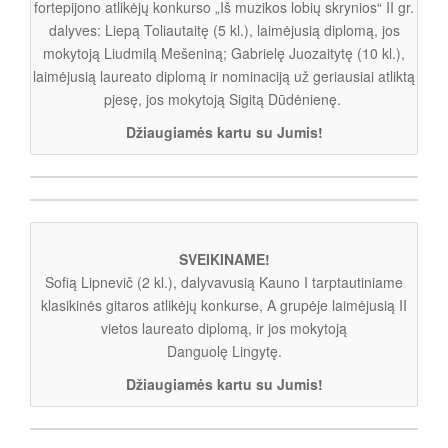
fortepijono atlikėjų konkurso „Iš muzikos lobių skrynios“ II gr.
dalyves: Liepą Toliautaitę (5 kl.), laimėjusią diplomą, jos
mokytoją Liudmilą Mešeniną; Gabrielę Juozaitytę (10 kl.),
laimėjusią laureato diplomą ir nominaciją už geriausiai atliktą
pjesę, jos mokytoją Sigitą Dūdėnienę.
Džiaugiamės kartu su Jumis!
SVEIKINAME!
Sofią Lipnevič (2 kl.), dalyvavusią Kauno I tarptautiniame
klasikinės gitaros atlikėjų konkurse, A grupėje laimėjusią II
vietos laureato diplomą, ir jos mokytoją
Danguolę Lingytę.
Džiaugiamės kartu su Jumis!