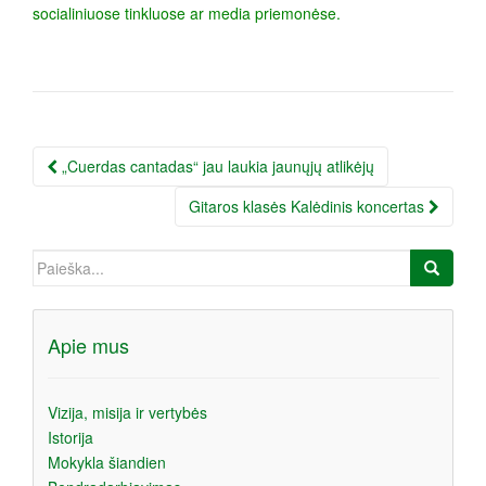
socialiniuose tinkluose ar media priemonėse.
Įrašo
„Cuerdas cantadas“ jau laukia jaunųjų atlikėjų
navigacija
Gitaros klasės Kalėdinis koncertas
Ieškoti:
Apie mus
Vizija, misija ir vertybės
Istorija
Mokykla šiandien