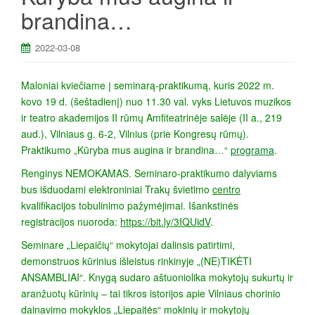
a
brandina…
2022-03-08
Maloniai kviečiame į seminarą-praktikumą, kuris 2022 m.
kovo 19 d. (šeštadienį) nuo 11.30 val. vyks Lietuvos muzikos
ir teatro akademijos II rūmų Amfiteatrinėje salėje (II a., 219
aud.), Vilniaus g. 6-2, Vilnius (prie Kongresų rūmų).
Praktikumo „Kūryba mus augina ir brandina…“
programa
.
Renginys NEMOKAMAS. Seminaro-praktikumo dalyviams
bus išduodami elektroniniai Trakų švietimo
centro
kvalifikacijos tobulinimo pažymėjimai. Išankstinės
registracijos nuoroda:
https://bit.ly/3IQUidV
.
Seminare „Liepaičių“ mokytojai dalinsis patirtimi,
demonstruos kūrinius išleistus rinkinyje „(NE)TIKĖTI
ANSAMBLIAI“. Knygą sudaro aštuoniolika mokytojų sukurtų ir
aranžuotų kūrinių – tai tikros istorijos apie Vilniaus chorinio
dainavimo mokyklos „Liepaitės“ mokinių ir mokytojų