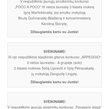
V respublikinio jaunųjų smuikininkų konkurso
„POCO A POCO“ III vietos laureatę 3 klasės mokinę
Ignę Martinkėnaitę, jos smuiko mokytoją
Birutę Dučmanaitę-Bitaitienę ir koncertmeisterę
Karoliną Stonytę.
Džiaugiamės kartu su Jumis!
SVEIKINAME!
III-ojo respublikinio klasikinės gitaros konkurso „ARPEGGIO“
II vietos laureates - A grupėje (solo)
2 klasės mokines Sofią Lipnevič ir Vytę Petrauskaitę,
jų mokytoją Danguolę Lingytę.
Džiaugiamės kartu su Jumis!
SVEIKINAME!
V respublikinio jaunųjų stygininkų konkurso „Pavasario styga“