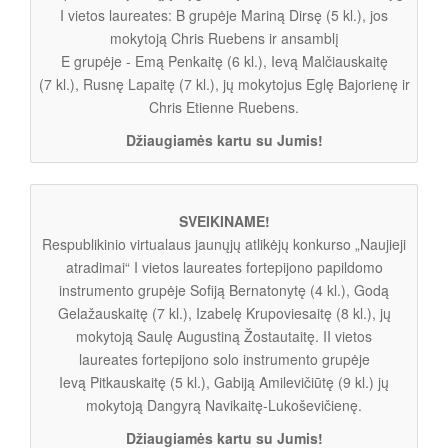
I vietos laureates: B grupėje Mariną Dirsę (5 kl.), jos
mokytoją Chris Ruebens ir ansamblį
E grupėje - Emą Penkaitę (6 kl.), Ievą Malčiauskaitę
(7 kl.), Rusnę Lapaitę (7 kl.), jų mokytojus Eglę Bajorienę ir
Chris Etienne Ruebens.
Džiaugiamės kartu su Jumis!
SVEIKINAME!
Respublikinio virtualaus jaunųjų atlikėjų konkurso „Naujieji
atradimai“ I vietos laureates fortepijono papildomo
instrumento grupėje Sofiją Bernatonytę (4 kl.), Godą
Gelažauskaitę (7 kl.), Izabelę Krupoviesaitę (8 kl.), jų
mokytoją Saulę Augustiną Žostautaitę. II vietos
laureates fortepijono solo instrumento grupėje
Ievą Pitkauskaitę (5 kl.), Gabiją Amilevičiūtę (9 kl.) jų
mokytoją Dangyrą Navikaitę-Lukoševičienę.
Džiaugiamės kartu su Jumis!