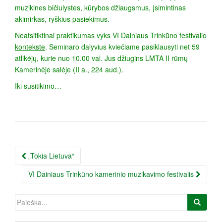
muzikines bičiulystes, kūrybos džiaugsmus, įsimintinas
akimirkas, ryškius pasiekimus.
Neatsitiktinai praktikumas vyks VI Dainiaus Trinkūno festivalio
kontekste
. Seminaro dalyvius kviečiame pasiklausyti net 59
atlikėjų, kurie nuo 10.00 val. Jus džiugins LMTA II rūmų
Kamerinėje salėje (II a., 224 aud.).
Iki susitikimo…
Įrašo
„Tokia Lietuva“
navigacija
VI Dainiaus Trinkūno kamerinio muzikavimo festivalis
Ieškoti: