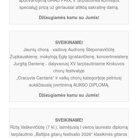
specialųjį prizą už geriausiai atliktą sakralinę dainą.
Džiaugiamės kartu su Jumis!
SVEIKINAME!
Jaunių chorą - vadovę Audronę Steponavičiūtę
Zupkauskienę, mokytoją Eglę Ignatavičienę, koncertmeisterę
Jurgitą Danienę - dalyvavusį XV tarptautiniame Krokuvos
chorų festivalyje
„Cracovia Cantans“ ir vaikų chorų kategorijoje pelniusį
aukščiausią įvertinimą AUKSO DIPLOMĄ.
Džiaugiamės kartu su Jumis!
SVEIKINAME!
Rūtą Vaškevičiūtę (7 kl.), laimėjusią I vietos laureato diplomą
tarptautinio „Baltijos gitarų festivalio 2026“ klasikinės gitaros