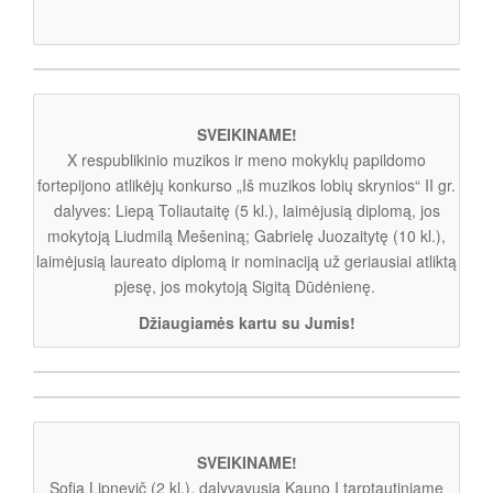
SVEIKINAME!
X respublikinio muzikos ir meno mokyklų papildomo
fortepijono atlikėjų konkurso „Iš muzikos lobių skrynios“ II gr.
dalyves: Liepą Toliautaitę (5 kl.), laimėjusią diplomą, jos
mokytoją Liudmilą Mešeniną; Gabrielę Juozaitytę (10 kl.),
laimėjusią laureato diplomą ir nominaciją už geriausiai atliktą
pjesę, jos mokytoją Sigitą Dūdėnienę.
Džiaugiamės kartu su Jumis!
SVEIKINAME!
Sofią Lipnevič (2 kl.), dalyvavusią Kauno I tarptautiniame