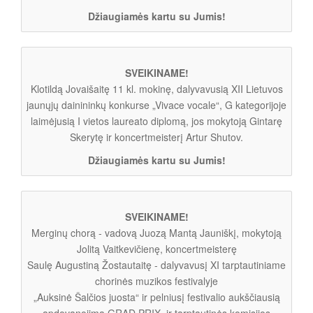
Džiaugiamės kartu su Jumis!
SVEIKINAME!
Klotildą Jovaišaitę 11 kl. mokinę, dalyvavusią XII Lietuvos
jaunųjų dainininkų konkurse „Vivace vocale“, G kategorijoje
laimėjusią I vietos laureato diplomą, jos mokytoją Gintarę
Skerytę ir koncertmeisterį Artur Shutov.
Džiaugiamės kartu su Jumis!
SVEIKINAME!
Merginų chorą - vadovą Juozą Mantą Jauniškį, mokytoją
Jolitą Vaitkevičienę, koncertmeisterę
Saulę Augustiną Žostautaitę - dalyvavusį XI tarptautiniame
chorinės muzikos festivalyje
„Auksinė Šalčios juosta“ ir pelniusį festivalio aukščiausią
apdovanojimą GRAD PRIX, ir tarptautinės komisijos