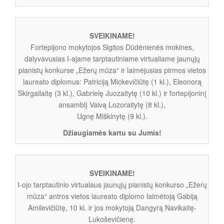
SVEIKINAME!
Fortepijono mokytojos Sigitos Dūdėnienės mokines,
dalyvavusias I-ajame tarptautiniame virtualiame jaunųjų
pianistų konkurse „Ežerų mūza“ ir laimėjusias pirmos vietos
laureato diplomus: Patriciją Mickevičiūtę (1 kl.), Eleonorą
Skirgailaitę (3 kl.), Gabrielę Juozaitytę (10 kl.) ir fortepijoninį
ansamblį Vaivą Lozoraitytę (8 kl.),
Ugnę Miškinytę (9 kl.).
Džiaugiamės kartu su Jumis!
SVEIKINAME!
I-ojo tarptautinio virtualaus jaunųjų pianistų konkurso „Ežerų
mūza“ antros vietos laureato diplomo laimėtoją Gabiją
Amilevičiūtę, 10 kl. ir jos mokytoją Dangyrą Navikaitę-
Lukoševičienę.