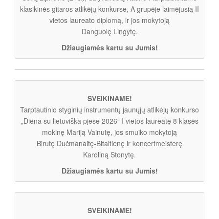
klasikinės gitaros atlikėjų konkurse, A grupėje laimėjusią II
vietos laureato diplomą, ir jos mokytoją
Danguolę Lingytę.
Džiaugiamės kartu su Jumis!
SVEIKINAME!
Tarptautinio styginių instrumentų jaunųjų atlikėjų konkurso
„Diena su lietuviška pjese 2026“ I vietos laureatę 8 klasės
mokinę Mariją Vainutę, jos smuiko mokytoją
Birutę Dučmanaitę-Bitaitienę ir koncertmeisterę
Karoliną Stonytę.
Džiaugiamės kartu su Jumis!
SVEIKINAME!