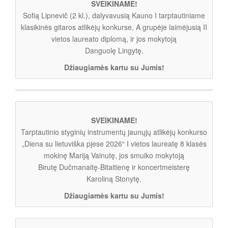
SVEIKINAME!
Sofią Lipnevič (2 kl.), dalyvavusią Kauno I tarptautiniame
klasikinės gitaros atlikėjų konkurse, A grupėje laimėjusią II
vietos laureato diplomą, ir jos mokytoją
Danguolę Lingytę.
Džiaugiamės kartu su Jumis!
SVEIKINAME!
Tarptautinio styginių instrumentų jaunųjų atlikėjų konkurso
„Diena su lietuviška pjese 2026“ I vietos laureatę 8 klasės
mokinę Mariją Vainutę, jos smuiko mokytoją
Birutę Dučmanaitę-Bitaitienę ir koncertmeisterę
Karoliną Stonytę.
Džiaugiamės kartu su Jumis!