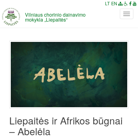
LT
EN
Vilniaus chorinio dainavimo
P
mokykla „Liepaitės“
e
r
j
u
n
g
t
i
n
a
v
i
g
a
Liepaitės ir Afrikos būgnai
c
– Abelėla
i
j