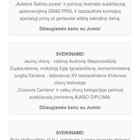
„Auksinė Šalčios juosta“ ir pelniusį festivalio aukščiausią
apdovanojimą GRAD PRIX, ir tarptautinės komisijos
specialųjį prizą už geriausiai atliktą sakralinę dainą.
Džiaugiamės kartu su Jumis!
SVEIKINAME!
Jaunių chorą - vadovę Audronę Steponavičiūtę
Zupkauskienę, mokytoją Eglę Ignatavičienę, koncertmeisterę
Jurgitą Danienę - dalyvavusį XV tarptautiniame Krokuvos
chorų festivalyje
„Cracovia Cantans“ ir vaikų chorų kategorijoje pelniusį
aukščiausią įvertinimą AUKSO DIPLOMĄ.
Džiaugiamės kartu su Jumis!
SVEIKINAME!
Rūtą Vaškevičiūtę (7 kl.), laimėjusią I vietos laureato diplomą