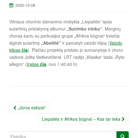
a
2020-12-08
Vilniaus chorinio dainavimo mokykla „Liepaitės“ tęsia
sutartinių pristatymą albumui
„Sutrinko trinko“
. Merginų
choras kartu su perkusijos grupe „Afrikos būgnai“ kviečia
išgirsti sutartinę
„Abelėlė“
ir pamatyti vaizdo klipą (
Vaizdo
klipas
čia
). Plačiau projektą pristato jo sumanytoja ir choro
vadovė Jolita Vaitkevičienė. LRT radijo „Klasika“ laida „Ryto
allegro“ (
Įrašas
čia
, nuo 1:40:40 h)
Įrašo
„Jūros eskizai“
navigacija
Liepaitės ir Afrikos būgnai – Kas tar teka
Ieškoti: