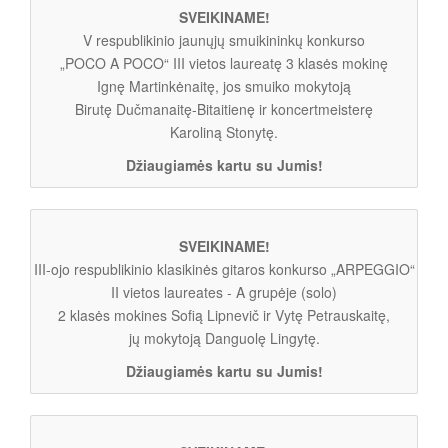
SVEIKINAME!
V respublikinio jaunųjų smuikininkų konkurso
„POCO A POCO“ III vietos laureatę 3 klasės mokinę
Ignę Martinkėnaitę, jos smuiko mokytoją
Birutę Dučmanaitę-Bitaitienę ir koncertmeisterę
Karoliną Stonytę.
Džiaugiamės kartu su Jumis!
SVEIKINAME!
III-ojo respublikinio klasikinės gitaros konkurso „ARPEGGIO“
II vietos laureates - A grupėje (solo)
2 klasės mokines Sofią Lipnevič ir Vytę Petrauskaitę,
jų mokytoją Danguolę Lingytę.
Džiaugiamės kartu su Jumis!