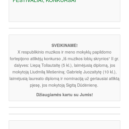
SVEIKINAME!
X respublikinio muzikos ir meno mokyklų papildomo
fortepijono atlikėjų konkurso „Iš muzikos lobių skrynios“ II gr.
dalyves: Liepą Toliautaitę (5 kl.), laimėjusią diplomą, jos
mokytoją Liudmilą Mešeniną; Gabrielę Juozaitytę (10 kl.),
laimėjusią laureato diplomą ir nominaciją už geriausiai atliktą
pjesę, jos mokytoją Sigitą Dūdėnienę.
Džiaugiamės kartu su Jumis!