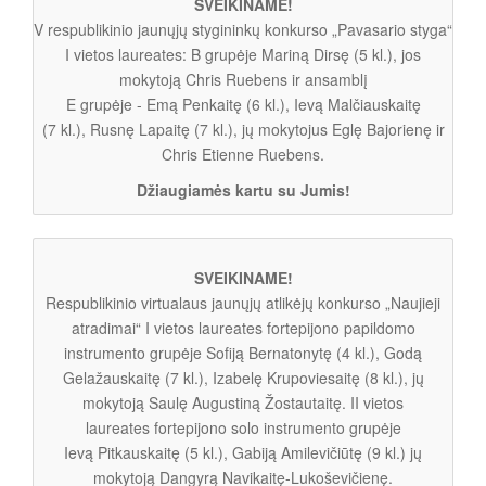
SVEIKINAME!
V respublikinio jaunųjų stygininkų konkurso „Pavasario styga“
I vietos laureates: B grupėje Mariną Dirsę (5 kl.), jos
mokytoją Chris Ruebens ir ansamblį
E grupėje - Emą Penkaitę (6 kl.), Ievą Malčiauskaitę
(7 kl.), Rusnę Lapaitę (7 kl.), jų mokytojus Eglę Bajorienę ir
Chris Etienne Ruebens.
Džiaugiamės kartu su Jumis!
SVEIKINAME!
Respublikinio virtualaus jaunųjų atlikėjų konkurso „Naujieji
atradimai“ I vietos laureates fortepijono papildomo
instrumento grupėje Sofiją Bernatonytę (4 kl.), Godą
Gelažauskaitę (7 kl.), Izabelę Krupoviesaitę (8 kl.), jų
mokytoją Saulę Augustiną Žostautaitę. II vietos
laureates fortepijono solo instrumento grupėje
Ievą Pitkauskaitę (5 kl.), Gabiją Amilevičiūtę (9 kl.) jų
mokytoją Dangyrą Navikaitę-Lukoševičienę.