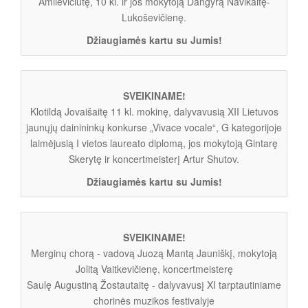
Amilevičiūtę, 10 kl. ir jos mokytoją Dangyrą Navikaitę-
Lukoševičienę.
Džiaugiamės kartu su Jumis!
SVEIKINAME!
Klotildą Jovaišaitę 11 kl. mokinę, dalyvavusią XII Lietuvos
jaunųjų dainininkų konkurse „Vivace vocale“, G kategorijoje
laimėjusią I vietos laureato diplomą, jos mokytoją Gintarę
Skerytę ir koncertmeisterį Artur Shutov.
Džiaugiamės kartu su Jumis!
SVEIKINAME!
Merginų chorą - vadovą Juozą Mantą Jauniškį, mokytoją
Jolitą Vaitkevičienę, koncertmeisterę
Saulę Augustiną Žostautaitę - dalyvavusį XI tarptautiniame
chorinės muzikos festivalyje