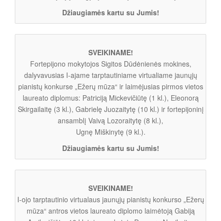
Džiaugiamės kartu su Jumis!
SVEIKINAME!
Fortepijono mokytojos Sigitos Dūdėnienės mokines,
dalyvavusias I-ajame tarptautiniame virtualiame jaunųjų
pianistų konkurse „Ežerų mūza“ ir laimėjusias pirmos vietos
laureato diplomus: Patriciją Mickevičiūtę (1 kl.), Eleonorą
Skirgailaitę (3 kl.), Gabrielę Juozaitytę (10 kl.) ir fortepijoninį
ansamblį Vaivą Lozoraitytę (8 kl.),
Ugnę Miškinytę (9 kl.).
Džiaugiamės kartu su Jumis!
SVEIKINAME!
I-ojo tarptautinio virtualaus jaunųjų pianistų konkurso „Ežerų
mūza“ antros vietos laureato diplomo laimėtoją Gabiją