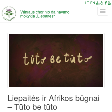
LT
EN
Vilniaus chorinio dainavimo
P
mokykla „Liepaitės“
e
r
j
u
n
g
t
i
n
a
v
i
g
a
Liepaitės ir Afrikos būgnai
c
– Tūto be tūto
i
j