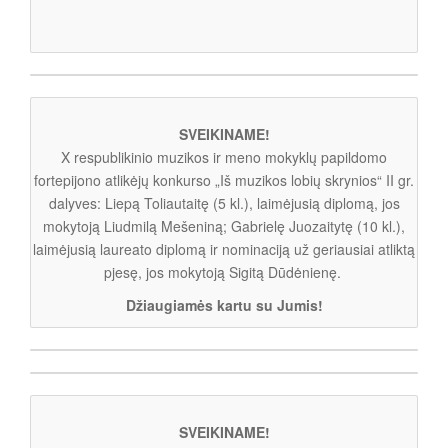
SVEIKINAME!
X respublikinio muzikos ir meno mokyklų papildomo
fortepijono atlikėjų konkurso „Iš muzikos lobių skrynios“ II gr.
dalyves: Liepą Toliautaitę (5 kl.), laimėjusią diplomą, jos
mokytoją Liudmilą Mešeniną; Gabrielę Juozaitytę (10 kl.),
laimėjusią laureato diplomą ir nominaciją už geriausiai atliktą
pjesę, jos mokytoją Sigitą Dūdėnienę.
Džiaugiamės kartu su Jumis!
SVEIKINAME!