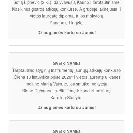
Sofią Lipnevič (2 kl.), dalyvavusią Kauno I tarptautiniame
klasikinės gitaros atlikėjų konkurse, A grupėje laimėjusią II
vietos laureato diplomą, ir jos mokytoją
Danguolę Lingytę.
Džiaugiamės kartu su Jumis!
SVEIKINAME!
Tarptautinio styginių instrumentų jaunųjų atlikėjų konkurso
„Diena su lietuviška pjese 2026“ I vietos laureatę 8 klasės
mokinę Mariją Vainutę, jos smuiko mokytoją
Birutę Dučmanaitę-Bitaitienę ir koncertmeisterę
Karoliną Stonytę.
Džiaugiamės kartu su Jumis!
SVEIKINAME!