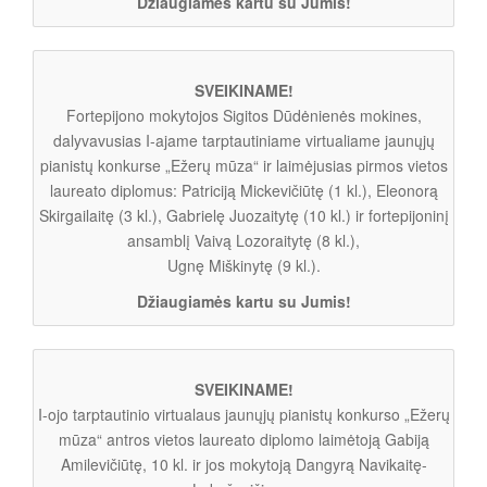
Džiaugiamės kartu su Jumis!
SVEIKINAME!
Fortepijono mokytojos Sigitos Dūdėnienės mokines,
dalyvavusias I-ajame tarptautiniame virtualiame jaunųjų
pianistų konkurse „Ežerų mūza“ ir laimėjusias pirmos vietos
laureato diplomus: Patriciją Mickevičiūtę (1 kl.), Eleonorą
Skirgailaitę (3 kl.), Gabrielę Juozaitytę (10 kl.) ir fortepijoninį
ansamblį Vaivą Lozoraitytę (8 kl.),
Ugnę Miškinytę (9 kl.).
Džiaugiamės kartu su Jumis!
SVEIKINAME!
I-ojo tarptautinio virtualaus jaunųjų pianistų konkurso „Ežerų
mūza“ antros vietos laureato diplomo laimėtoją Gabiją
Amilevičiūtę, 10 kl. ir jos mokytoją Dangyrą Navikaitę-