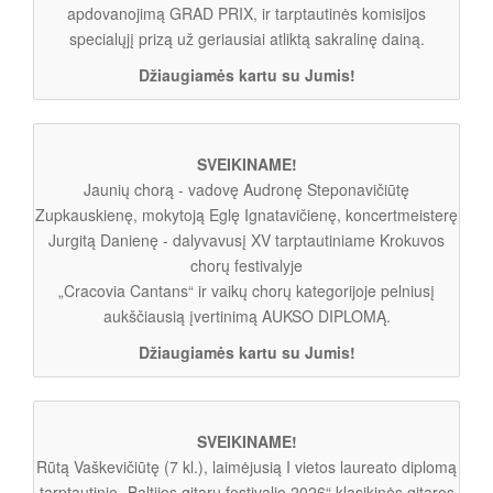
apdovanojimą GRAD PRIX, ir tarptautinės komisijos
specialųjį prizą už geriausiai atliktą sakralinę dainą.
Džiaugiamės kartu su Jumis!
SVEIKINAME!
Jaunių chorą - vadovę Audronę Steponavičiūtę
Zupkauskienę, mokytoją Eglę Ignatavičienę, koncertmeisterę
Jurgitą Danienę - dalyvavusį XV tarptautiniame Krokuvos
chorų festivalyje
„Cracovia Cantans“ ir vaikų chorų kategorijoje pelniusį
aukščiausią įvertinimą AUKSO DIPLOMĄ.
Džiaugiamės kartu su Jumis!
SVEIKINAME!
Rūtą Vaškevičiūtę (7 kl.), laimėjusią I vietos laureato diplomą
tarptautinio „Baltijos gitarų festivalio 2026“ klasikinės gitaros