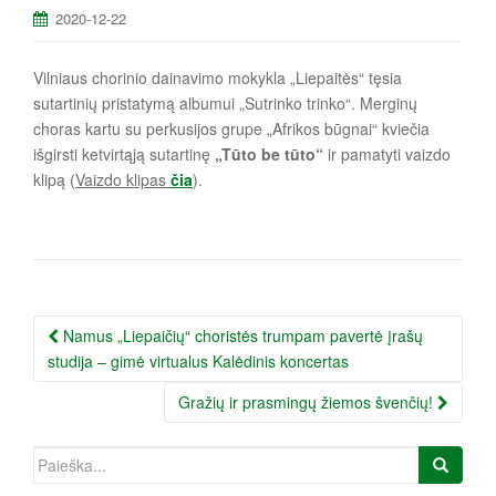
a
2020-12-22
Vilniaus chorinio dainavimo mokykla „Liepaitės“ tęsia
sutartinių pristatymą albumui „Sutrinko trinko“. Merginų
choras kartu su perkusijos grupe „Afrikos būgnai“ kviečia
išgirsti ketvirtąją sutartinę
„Tūto be tūto“
ir pamatyti vaizdo
klipą (
Vaizdo klipas
čia
).
Įrašo
Namus „Liepaičių“ choristės trumpam pavertė įrašų
navigacija
studija – gimė virtualus Kalėdinis koncertas
Gražių ir prasmingų žiemos švenčių!
Ieškoti: