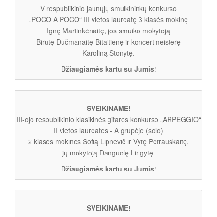
V respublikinio jaunųjų smuikininkų konkurso
„POCO A POCO“ III vietos laureatę 3 klasės mokinę
Ignę Martinkėnaitę, jos smuiko mokytoją
Birutę Dučmanaitę-Bitaitienę ir koncertmeisterę
Karoliną Stonytę.
Džiaugiamės kartu su Jumis!
SVEIKINAME!
III-ojo respublikinio klasikinės gitaros konkurso „ARPEGGIO“
II vietos laureates - A grupėje (solo)
2 klasės mokines Sofią Lipnevič ir Vytę Petrauskaitę,
jų mokytoją Danguolę Lingytę.
Džiaugiamės kartu su Jumis!
SVEIKINAME!