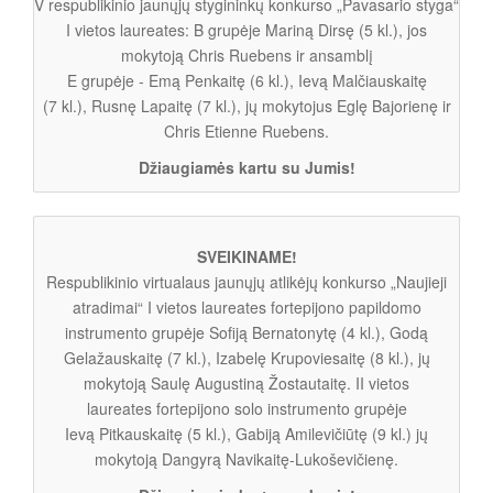
V respublikinio jaunųjų stygininkų konkurso „Pavasario styga“
I vietos laureates: B grupėje Mariną Dirsę (5 kl.), jos
mokytoją Chris Ruebens ir ansamblį
E grupėje - Emą Penkaitę (6 kl.), Ievą Malčiauskaitę
(7 kl.), Rusnę Lapaitę (7 kl.), jų mokytojus Eglę Bajorienę ir
Chris Etienne Ruebens.
Džiaugiamės kartu su Jumis!
SVEIKINAME!
Respublikinio virtualaus jaunųjų atlikėjų konkurso „Naujieji
atradimai“ I vietos laureates fortepijono papildomo
instrumento grupėje Sofiją Bernatonytę (4 kl.), Godą
Gelažauskaitę (7 kl.), Izabelę Krupoviesaitę (8 kl.), jų
mokytoją Saulę Augustiną Žostautaitę. II vietos
laureates fortepijono solo instrumento grupėje
Ievą Pitkauskaitę (5 kl.), Gabiją Amilevičiūtę (9 kl.) jų
mokytoją Dangyrą Navikaitę-Lukoševičienę.