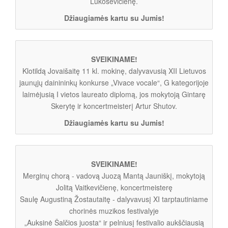
Lukoševičienę.
Džiaugiamės kartu su Jumis!
SVEIKINAME!
Klotildą Jovaišaitę 11 kl. mokinę, dalyvavusią XII Lietuvos
jaunųjų dainininkų konkurse „Vivace vocale“, G kategorijoje
laimėjusią I vietos laureato diplomą, jos mokytoją Gintarę
Skerytę ir koncertmeisterį Artur Shutov.
Džiaugiamės kartu su Jumis!
SVEIKINAME!
Merginų chorą - vadovą Juozą Mantą Jauniškį, mokytoją
Jolitą Vaitkevičienę, koncertmeisterę
Saulę Augustiną Žostautaitę - dalyvavusį XI tarptautiniame
chorinės muzikos festivalyje
„Auksinė Šalčios juosta“ ir pelniusį festivalio aukščiausią