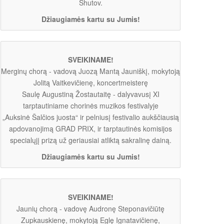
Shutov.
Džiaugiamės kartu su Jumis!
SVEIKINAME!
Merginų chorą - vadovą Juozą Mantą Jauniškį, mokytoją
Jolitą Vaitkevičienę, koncertmeisterę
Saulę Augustiną Žostautaitę - dalyvavusį XI
tarptautiniame chorinės muzikos festivalyje
„Auksinė Šalčios juosta“ ir pelniusį festivalio aukščiausią
apdovanojimą GRAD PRIX, ir tarptautinės komisijos
specialųjį prizą už geriausiai atliktą sakralinę dainą.
Džiaugiamės kartu su Jumis!
SVEIKINAME!
Jaunių chorą - vadovę Audronę Steponavičiūtę
Zupkauskienę, mokytoją Eglę Ignatavičienę,