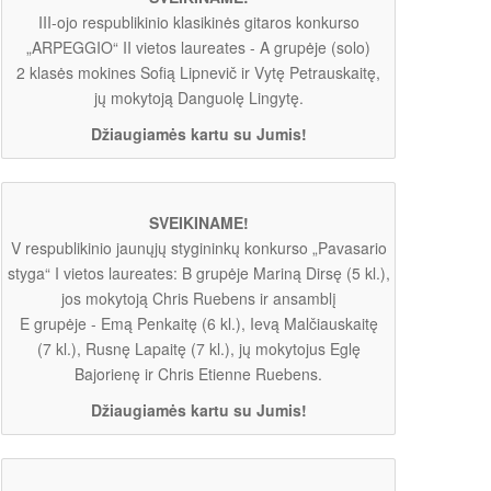
III-ojo respublikinio klasikinės gitaros konkurso
„ARPEGGIO“ II vietos laureates - A grupėje (solo)
2 klasės mokines Sofią Lipnevič ir Vytę Petrauskaitę,
jų mokytoją Danguolę Lingytę.
Džiaugiamės kartu su Jumis!
SVEIKINAME!
V respublikinio jaunųjų stygininkų konkurso „Pavasario
styga“ I vietos laureates: B grupėje Mariną Dirsę (5 kl.),
jos mokytoją Chris Ruebens ir ansamblį
E grupėje - Emą Penkaitę (6 kl.), Ievą Malčiauskaitę
(7 kl.), Rusnę Lapaitę (7 kl.), jų mokytojus Eglę
Bajorienę ir Chris Etienne Ruebens.
Džiaugiamės kartu su Jumis!