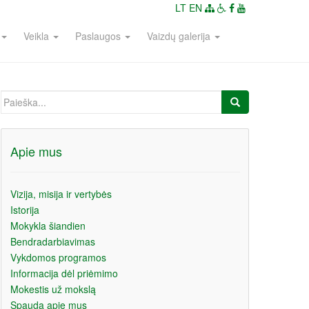
LT
EN
Veikla
Paslaugos
Vaizdų galerija
Ieškoti:
Apie mus
Vizija, misija ir vertybės
Istorija
Mokykla šiandien
Bendradarbiavimas
Vykdomos programos
Informacija dėl priėmimo
Mokestis už mokslą
Spauda apie mus