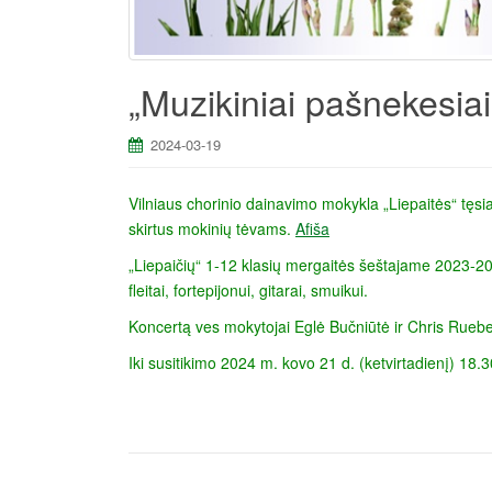
„Muzikiniai pašnekesiai
2024-03-19
Vilniaus chorinio dainavimo mokykla „Liepaitės“ tęsia
skirtus mokinių tėvams.
Afiša
„Liepaičių“ 1-12 klasių mergaitės šeštajame 2023-2024
fleitai, fortepijonui, gitarai, smuikui.
Koncertą ves mokytojai Eglė Bučniūtė ir Chris Rueb
Iki susitikimo 2024 m. kovo 21 d. (ketvirtadienį) 18.