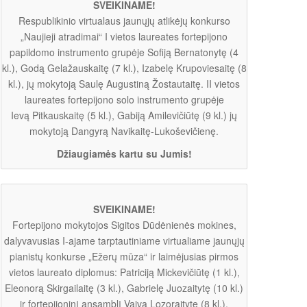
SVEIKINAME!
Respublikinio virtualaus jaunųjų atlikėjų konkurso
„Naujieji atradimai“ I vietos laureates fortepijono
papildomo instrumento grupėje Sofiją Bernatonytę (4
kl.), Godą Gelažauskaitę (7 kl.), Izabelę Krupoviesaitę (8
kl.), jų mokytoją Saulę Augustiną Žostautaitę. II vietos
laureates fortepijono solo instrumento grupėje
Ievą Pitkauskaitę (5 kl.), Gabiją Amilevičiūtę (9 kl.) jų
mokytoją Dangyrą Navikaitę-Lukoševičienę.
Džiaugiamės kartu su Jumis!
SVEIKINAME!
Fortepijono mokytojos Sigitos Dūdėnienės mokines,
dalyvavusias I-ajame tarptautiniame virtualiame jaunųjų
pianistų konkurse „Ežerų mūza“ ir laimėjusias pirmos
vietos laureato diplomus: Patriciją Mickevičiūtę (1 kl.),
Eleonorą Skirgailaitę (3 kl.), Gabrielę Juozaitytę (10 kl.)
ir fortepijoninį ansamblį Vaivą Lozoraitytę (8 kl.),