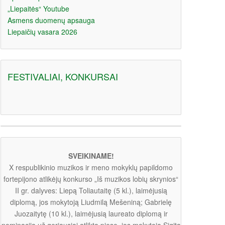
„Liepaitės“ Youtube
Asmens duomenų apsauga
Liepaičių vasara 2026
FESTIVALIAI, KONKURSAI
SVEIKINAME!
X respublikinio muzikos ir meno mokyklų papildomo
fortepijono atlikėjų konkurso „Iš muzikos lobių skrynios“
II gr. dalyves: Liepą Toliautaitę (5 kl.), laimėjusią
diplomą, jos mokytoją Liudmilą Mešeniną; Gabrielę
Juozaitytę (10 kl.), laimėjusią laureato diplomą ir
nominaciją už geriausiai atliktą pjesę, jos mokytoją Sigitą