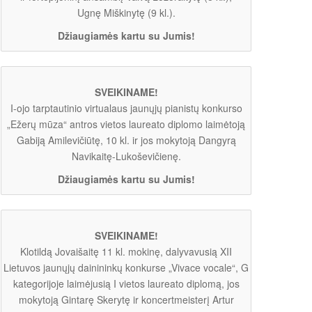
Ugnę Miškinytę (9 kl.).
Džiaugiamės kartu su Jumis!
SVEIKINAME!
I-ojo tarptautinio virtualaus jaunųjų pianistų konkurso
„Ežerų mūza“ antros vietos laureato diplomo laimėtoją
Gabiją Amilevičiūtę, 10 kl. ir jos mokytoją Dangyrą
Navikaitę-Lukoševičienę.
Džiaugiamės kartu su Jumis!
SVEIKINAME!
Klotildą Jovaišaitę 11 kl. mokinę, dalyvavusią XII
Lietuvos jaunųjų dainininkų konkurse „Vivace vocale“, G
kategorijoje laimėjusią I vietos laureato diplomą, jos
mokytoją Gintarę Skerytę ir koncertmeisterį Artur