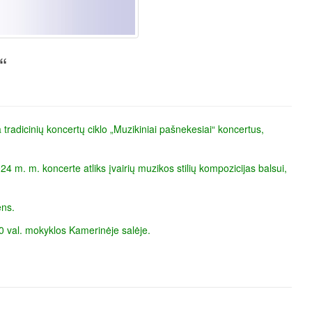
“
 tradicinių koncertų ciklo „Muzikiniai pašnekesiai“ koncertus,
 m. m. koncerte atliks įvairių muzikos stilių kompozicijas balsui,
ens.
30 val. mokyklos Kamerinėje salėje.