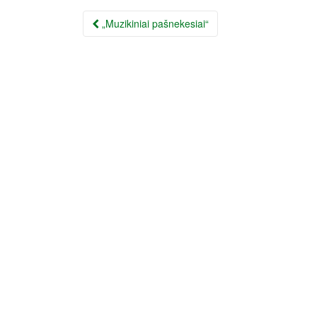
Įrašo
„Muzikiniai pašnekesiai“
navigacija