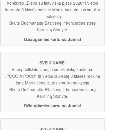
konkurso „Diena su lietuviška pjese 2026“ I vietos
laureatę 8 klasės mokinę Mariją Vainutę, jos smuiko
mokytoją
Birutę Dučmanaitę-Bitaitienę ir koncertmeisterę
Karoliną Stonytę.
Džiaugiamės kartu su Jumis!
SVEIKINAME!
V respublikinio jaunųjų smuikininkų konkurso
„POCO A POCO“ III vietos laureatę 3 klasės mokinę
Ignę Martinkėnaitę, jos smuiko mokytoją
Birutę Dučmanaitę-Bitaitienę ir koncertmeisterę
Karoliną Stonytę.
Džiaugiamės kartu su Jumis!
SVEIKINAME!