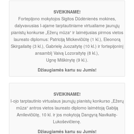
SVEIKINAME!
Fortepijono mokytojos Sigitos Dūdėnienės mokines,
dalyvavusias I-ajame tarptautiniame virtualiame jaunųjų
pianistų konkurse „Ežerų mūza“ ir laimėjusias pirmos vietos
laureato diplomus: Patriciją Mickevičiūtę (1 kl.), Eleonorą
Skirgailaitę (3 kl.), Gabrielę Juozaitytę (10 kl.) ir fortepijoninį
ansamblį Vaivą Lozoraitytę (8 kl.),
Ugnę Miškinytę (9 kl.).
Džiaugiamės kartu su Jumis!
SVEIKINAME!
I-ojo tarptautinio virtualaus jaunųjų pianistų konkurso „Ežerų
mūza“ antros vietos laureato diplomo laimėtoją Gabiją
Amilevičiūtę, 10 kl. ir jos mokytoją Dangyrą Navikaitę-
Lukoševičienę.
Džiaugiamės kartu su Jumis!