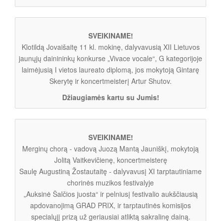
SVEIKINAME!
Klotildą Jovaišaitę 11 kl. mokinę, dalyvavusią XII Lietuvos
jaunųjų dainininkų konkurse „Vivace vocale“, G kategorijoje
laimėjusią I vietos laureato diplomą, jos mokytoją Gintarę
Skerytę ir koncertmeisterį Artur Shutov.
Džiaugiamės kartu su Jumis!
SVEIKINAME!
Merginų chorą - vadovą Juozą Mantą Jauniškį, mokytoją
Jolitą Vaitkevičienę, koncertmeisterę
Saulę Augustiną Žostautaitę - dalyvavusį XI tarptautiniame
chorinės muzikos festivalyje
„Auksinė Šalčios juosta“ ir pelniusį festivalio aukščiausią
apdovanojimą GRAD PRIX, ir tarptautinės komisijos
specialųjį prizą už geriausiai atliktą sakralinę dainą.