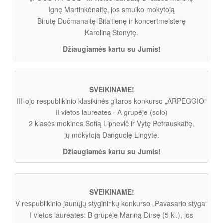
Ignę Martinkėnaitę, jos smuiko mokytoją
Birutę Dučmanaitę-Bitaitienę ir koncertmeisterę
Karoliną Stonytę.
Džiaugiamės kartu su Jumis!
SVEIKINAME!
III-ojo respublikinio klasikinės gitaros konkurso „ARPEGGIO“
II vietos laureates - A grupėje (solo)
2 klasės mokines Sofią Lipnevič ir Vytę Petrauskaitę,
jų mokytoją Danguolę Lingytę.
Džiaugiamės kartu su Jumis!
SVEIKINAME!
V respublikinio jaunųjų stygininkų konkurso „Pavasario styga“
I vietos laureates: B grupėje Mariną Dirsę (5 kl.), jos