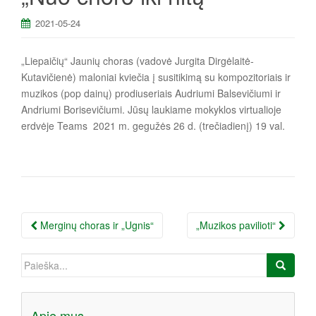
a
2021-05-24
„Liepaičių“ Jaunių choras (vadovė Jurgita Dirgėlaitė-
Kutavičienė) maloniai kviečia į susitikimą su kompozitoriais ir
muzikos (pop dainų) prodiuseriais Audriumi Balsevičiumi ir
Andriumi Borisevičiumi. Jūsų laukiame mokyklos virtualioje
erdvėje Teams 2021 m. gegužės 26 d. (trečiadienį) 19 val.
Įrašo
Merginų choras ir „Ugnis“
„Muzikos pavilioti“
navigacija
Ieškoti:
Apie mus