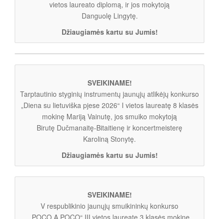
vietos laureato diplomą, ir jos mokytoją
Danguolę Lingytę.
Džiaugiamės kartu su Jumis!
SVEIKINAME!
Tarptautinio styginių instrumentų jaunųjų atlikėjų konkurso
„Diena su lietuviška pjese 2026“ I vietos laureatę 8 klasės
mokinę Mariją Vainutę, jos smuiko mokytoją
Birutę Dučmanaitę-Bitaitienę ir koncertmeisterę
Karoliną Stonytę.
Džiaugiamės kartu su Jumis!
SVEIKINAME!
V respublikinio jaunųjų smuikininkų konkurso
„POCO A POCO“ III vietos laureatę 3 klasės mokinę