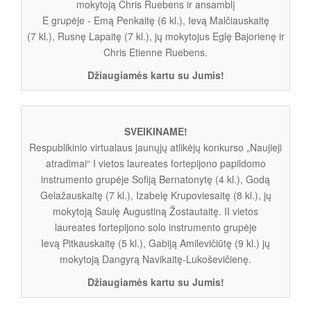
mokytoją Chris Ruebens ir ansamblį
E grupėje - Emą Penkaitę (6 kl.), Ievą Malčiauskaitę
(7 kl.), Rusnę Lapaitę (7 kl.), jų mokytojus Eglę Bajorienę ir
Chris Etienne Ruebens.
Džiaugiamės kartu su Jumis!
SVEIKINAME!
Respublikinio virtualaus jaunųjų atlikėjų konkurso „Naujieji
atradimai“ I vietos laureates fortepijono papildomo
instrumento grupėje Sofiją Bernatonytę (4 kl.), Godą
Gelažauskaitę (7 kl.), Izabelę Krupoviesaitę (8 kl.), jų
mokytoją Saulę Augustiną Žostautaitę. II vietos
laureates fortepijono solo instrumento grupėje
Ievą Pitkauskaitę (5 kl.), Gabiją Amilevičiūtę (9 kl.) jų
mokytoją Dangyrą Navikaitę-Lukoševičienę.
Džiaugiamės kartu su Jumis!