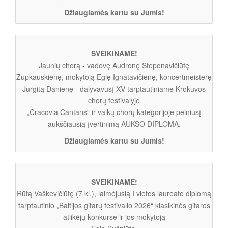
Džiaugiamės kartu su Jumis!
SVEIKINAME!
Jaunių chorą - vadovę Audronę Steponavičiūtę
Zupkauskienę, mokytoją Eglę Ignatavičienę, koncertmeisterę
Jurgitą Danienę - dalyvavusį XV tarptautiniame Krokuvos
chorų festivalyje
„Cracovia Cantans“ ir vaikų chorų kategorijoje pelniusį
aukščiausią įvertinimą AUKSO DIPLOMĄ.
Džiaugiamės kartu su Jumis!
SVEIKINAME!
Rūtą Vaškevičiūtę (7 kl.), laimėjusią I vietos laureato diplomą
tarptautinio „Baltijos gitarų festivalio 2026“ klasikinės gitaros
atlikėjų konkurse ir jos mokytoją