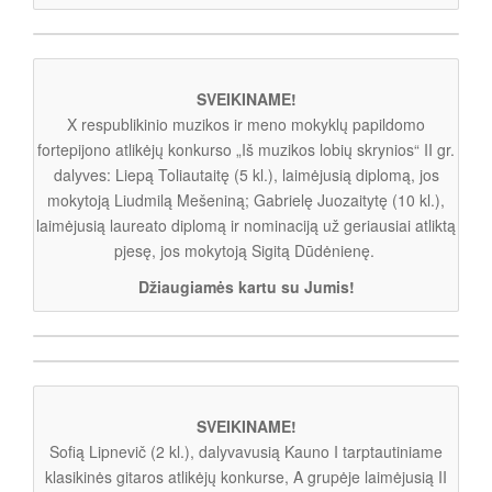
SVEIKINAME!
X respublikinio muzikos ir meno mokyklų papildomo
fortepijono atlikėjų konkurso „Iš muzikos lobių skrynios“ II gr.
dalyves: Liepą Toliautaitę (5 kl.), laimėjusią diplomą, jos
mokytoją Liudmilą Mešeniną; Gabrielę Juozaitytę (10 kl.),
laimėjusią laureato diplomą ir nominaciją už geriausiai atliktą
pjesę, jos mokytoją Sigitą Dūdėnienę.
Džiaugiamės kartu su Jumis!
SVEIKINAME!
Sofią Lipnevič (2 kl.), dalyvavusią Kauno I tarptautiniame
klasikinės gitaros atlikėjų konkurse, A grupėje laimėjusią II