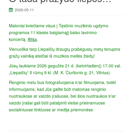
a
2026-05-11
Maloniai kviečiame visus į Tęstinio muzikinio ugdymo
programos 11 klasės baigiamąjį balso lavinimo
koncertą.
Afiša
.
Vienuolika tarp Liepaičių draugių prabėgusių metų tenupins
gražų vainiką ateičiai iš muzikos meilės žiedų!
Jūsų laukiame 2026 gegužės 21 d. (ketvirtadienį) 17.00 val.
„Liepaičių“ II rūmų 9 kl. (M. K. Čiurlionio g. 21, Vilnius).
Renginio metu bus fotografuojama ir/ar filmuojama, todėl
informuojame, kad Jūs galite būti matomas renginio
nuotraukose ar vaizdo įrašuose, bei šios nuotraukos ir/ar
vaizdo įrašai gali būti patalpinti viešai prieinamuose
socialiniuose tinkluose ar medija priemonėse.