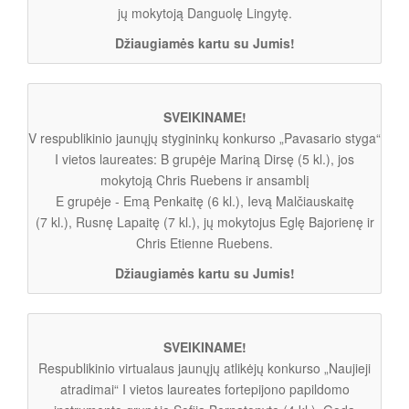
jų mokytoją Danguolę Lingytę.
Džiaugiamės kartu su Jumis!
SVEIKINAME!
V respublikinio jaunųjų stygininkų konkurso „Pavasario styga“
I vietos laureates: B grupėje Mariną Dirsę (5 kl.), jos
mokytoją Chris Ruebens ir ansamblį
E grupėje - Emą Penkaitę (6 kl.), Ievą Malčiauskaitę
(7 kl.), Rusnę Lapaitę (7 kl.), jų mokytojus Eglę Bajorienę ir
Chris Etienne Ruebens.
Džiaugiamės kartu su Jumis!
SVEIKINAME!
Respublikinio virtualaus jaunųjų atlikėjų konkurso „Naujieji
atradimai“ I vietos laureates fortepijono papildomo