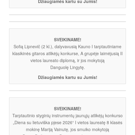
Džiaugiamės kartu su Jumis!
SVEIKINAME!
Sofią Lipnevič (2 kl.), dalyvavusią Kauno I tarptautiniame
klasikinės gitaros atlikėjų konkurse, A grupėje laimėjusią II
vietos laureato diplomą, ir jos mokytoją
Danguolę Lingytę.
Džiaugiamės kartu su Jumis!
SVEIKINAME!
Tarptautinio styginių instrumentų jaunųjų atlikėjų konkurso
„Diena su lietuviška pjese 2026“ I vietos laureatę 8 klasės
mokinę Mariją Vainutę, jos smuiko mokytoją