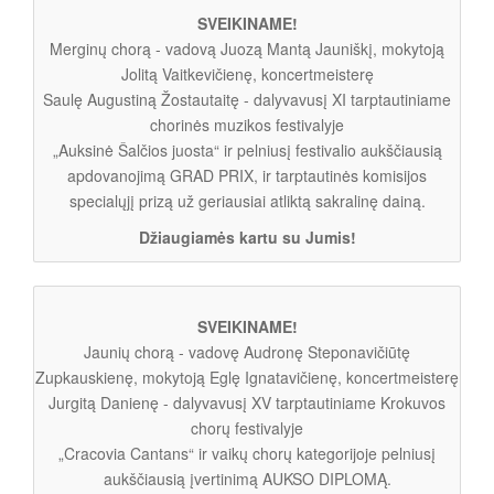
SVEIKINAME!
Merginų chorą - vadovą Juozą Mantą Jauniškį, mokytoją
Jolitą Vaitkevičienę, koncertmeisterę
Saulę Augustiną Žostautaitę - dalyvavusį XI tarptautiniame
chorinės muzikos festivalyje
„Auksinė Šalčios juosta“ ir pelniusį festivalio aukščiausią
apdovanojimą GRAD PRIX, ir tarptautinės komisijos
specialųjį prizą už geriausiai atliktą sakralinę dainą.
Džiaugiamės kartu su Jumis!
SVEIKINAME!
Jaunių chorą - vadovę Audronę Steponavičiūtę
Zupkauskienę, mokytoją Eglę Ignatavičienę, koncertmeisterę
Jurgitą Danienę - dalyvavusį XV tarptautiniame Krokuvos
chorų festivalyje
„Cracovia Cantans“ ir vaikų chorų kategorijoje pelniusį
aukščiausią įvertinimą AUKSO DIPLOMĄ.