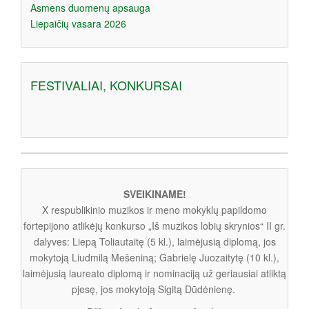
Asmens duomenų apsauga
Liepaičių vasara 2026
FESTIVALIAI, KONKURSAI
SVEIKINAME!
X respublikinio muzikos ir meno mokyklų papildomo
fortepijono atlikėjų konkurso „Iš muzikos lobių skrynios“ II gr.
dalyves: Liepą Toliautaitę (5 kl.), laimėjusią diplomą, jos
mokytoją Liudmilą Mešeniną; Gabrielę Juozaitytę (10 kl.),
laimėjusią laureato diplomą ir nominaciją už geriausiai atliktą
pjesę, jos mokytoją Sigitą Dūdėnienę.