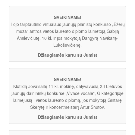
SVEIKINAME!
I-ojo tarptautinio virtualaus jaunųjų pianistų konkurso „Ežerų
mūza“ antros vietos laureato diplomo laimėtoją Gabiją
Amilevičiūtę, 10 kl. ir jos mokytoją Dangyrą Navikaitę-
Lukoševičienę.
Džiaugiamės kartu su Jumis!
SVEIKINAME!
Klotildą Jovaišaitę 11 kl. mokinę, dalyvavusią XII Lietuvos
jaunųjų dainininkų konkurse „Vivace vocale“, G kategorijoje
laimėjusią I vietos laureato diplomą, jos mokytoją Gintarę
Skerytę ir koncertmeisterį Artur Shutov.
Džiaugiamės kartu su Jumis!