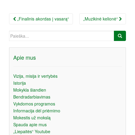
Įrašo
„Finalinis akordas į vasarą“
„Muzikinė kelionė“
navigacija
Ieškoti:
Apie mus
Vizija, misija ir vertybės
Istorija
Mokykla šiandien
Bendradarbiavimas
Vykdomos programos
Informacija dėl priėmimo
Mokestis už mokslą
Spauda apie mus
„Liepaitės“ Youtube