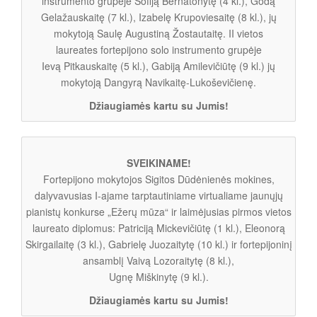
instrumento grupėje Sofiją Bernatonytę (4 kl.), Godą
Gelažauskaitę (7 kl.), Izabelę Krupoviesaitę (8 kl.), jų
mokytoją Saulę Augustiną Žostautaitę. II vietos
laureates fortepijono solo instrumento grupėje
Ievą Pitkauskaitę (5 kl.), Gabiją Amilevičiūtę (9 kl.) jų
mokytoją Dangyrą Navikaitę-Lukoševičienę.
Džiaugiamės kartu su Jumis!
SVEIKINAME!
Fortepijono mokytojos Sigitos Dūdėnienės mokines,
dalyvavusias I-ajame tarptautiniame virtualiame jaunųjų
pianistų konkurse „Ežerų mūza“ ir laimėjusias pirmos vietos
laureato diplomus: Patriciją Mickevičiūtę (1 kl.), Eleonorą
Skirgailaitę (3 kl.), Gabrielę Juozaitytę (10 kl.) ir fortepijoninį
ansamblį Vaivą Lozoraitytę (8 kl.),
Ugnę Miškinytę (9 kl.).
Džiaugiamės kartu su Jumis!