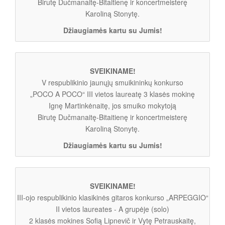
Birutę Dučmanaitę-Bitaitienę ir koncertmeisterę
Karoliną Stonytę.
Džiaugiamės kartu su Jumis!
SVEIKINAME!
V respublikinio jaunųjų smuikininkų konkurso
„POCO A POCO“ III vietos laureatę 3 klasės mokinę
Ignę Martinkėnaitę, jos smuiko mokytoją
Birutę Dučmanaitę-Bitaitienę ir koncertmeisterę
Karoliną Stonytę.
Džiaugiamės kartu su Jumis!
SVEIKINAME!
III-ojo respublikinio klasikinės gitaros konkurso „ARPEGGIO“
II vietos laureates - A grupėje (solo)
2 klasės mokines Sofią Lipnevič ir Vytę Petrauskaitę,