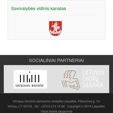
Savivalybės vidinis kanalas
SOCIALINIAI PARTNERIAI
Vilniaus chorinio dainavimo mokykla Liepaitės, P.Skorinos g. 14,
Vilnius, LT- 03103 , Tel.: +370 5 215 15 68 . Copyright © 2019 Liepaitės.
Visos teisės saugomos