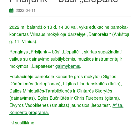
a
2022-04-11
2022 m. balandžio 13 d. 14.30 val. vyks edukacinė pamoka-
koncertas Vilniaus mokykloje-darželyje „Dainorėliai“ (Ankštoji
g. 11, Vilnius).
Renginys „Prisijunk – būsi „Liepaitė“ , skirtas supažindinti
vaikus su dainavimo subtilybėmis, muzikos instrumentų ir
mokymosi „Liepaitėse“
galimybėmis
.
Edukacinėje pamokoje-koncerte gros mokytojų Sigitos
Dūdėnienės (fortepijonas), Ligitos Liaudanskaitės (fleita),
Dalios Miniotaitės-Tarabildienės ir Gintarės Skerytės
(dainavimas), Eglės Bučniūtės ir Chris Ruebens (gitara),
Elvyros Vadoklienės (smuikas) jaunosios „liepaitės“.
Afiša.
Koncerto programa.
Iki susitikimo