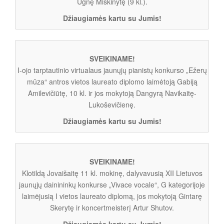
Ugnę Miškinytę (9 kl.).
Džiaugiamės kartu su Jumis!
SVEIKINAME!
I-ojo tarptautinio virtualaus jaunųjų pianistų konkurso „Ežerų
mūza“ antros vietos laureato diplomo laimėtoją Gabiją
Amilevičiūtę, 10 kl. ir jos mokytoją Dangyrą Navikaitę-
Lukoševičienę.
Džiaugiamės kartu su Jumis!
SVEIKINAME!
Klotildą Jovaišaitę 11 kl. mokinę, dalyvavusią XII Lietuvos
jaunųjų dainininkų konkurse „Vivace vocale“, G kategorijoje
laimėjusią I vietos laureato diplomą, jos mokytoją Gintarę
Skerytę ir koncertmeisterį Artur Shutov.
Džiaugiamės kartu su Jumis!