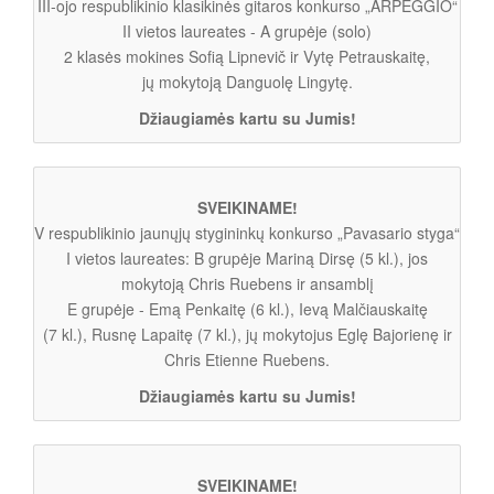
III-ojo respublikinio klasikinės gitaros konkurso „ARPEGGIO“
II vietos laureates - A grupėje (solo)
2 klasės mokines Sofią Lipnevič ir Vytę Petrauskaitę,
jų mokytoją Danguolę Lingytę.
Džiaugiamės kartu su Jumis!
SVEIKINAME!
V respublikinio jaunųjų stygininkų konkurso „Pavasario styga“
I vietos laureates: B grupėje Mariną Dirsę (5 kl.), jos
mokytoją Chris Ruebens ir ansamblį
E grupėje - Emą Penkaitę (6 kl.), Ievą Malčiauskaitę
(7 kl.), Rusnę Lapaitę (7 kl.), jų mokytojus Eglę Bajorienę ir
Chris Etienne Ruebens.
Džiaugiamės kartu su Jumis!
SVEIKINAME!