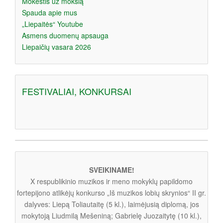
Mokestis už mokslą
Spauda apie mus
„Liepaitės“ Youtube
Asmens duomenų apsauga
Liepaičių vasara 2026
FESTIVALIAI, KONKURSAI
SVEIKINAME!
X respublikinio muzikos ir meno mokyklų papildomo
fortepijono atlikėjų konkurso „Iš muzikos lobių skrynios“ II gr.
dalyves: Liepą Toliautaitę (5 kl.), laimėjusią diplomą, jos
mokytoją Liudmilą Mešeniną; Gabrielę Juozaitytę (10 kl.),