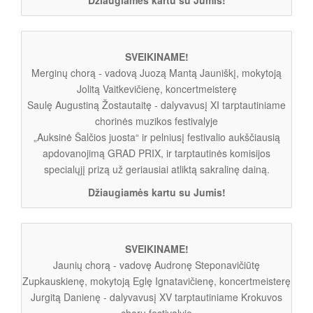
SVEIKINAME!
Merginų chorą - vadovą Juozą Mantą Jauniškį, mokytoją
Jolitą Vaitkevičienę, koncertmeisterę
Saulę Augustiną Žostautaitę - dalyvavusį XI tarptautiniame
chorinės muzikos festivalyje
„Auksinė Šalčios juosta“ ir pelniusį festivalio aukščiausią
apdovanojimą GRAD PRIX, ir tarptautinės komisijos
specialųjį prizą už geriausiai atliktą sakralinę dainą.
Džiaugiamės kartu su Jumis!
SVEIKINAME!
Jaunių chorą - vadovę Audronę Steponavičiūtę
Zupkauskienę, mokytoją Eglę Ignatavičienę, koncertmeisterę
Jurgitą Danienę - dalyvavusį XV tarptautiniame Krokuvos
chorų festivalyje