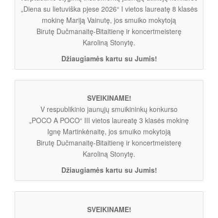
„Diena su lietuviška pjese 2026“ I vietos laureatę 8 klasės
mokinę Mariją Vainutę, jos smuiko mokytoją
Birutę Dučmanaitę-Bitaitienę ir koncertmeisterę
Karoliną Stonytę.
Džiaugiamės kartu su Jumis!
SVEIKINAME!
V respublikinio jaunųjų smuikininkų konkurso
„POCO A POCO“ III vietos laureatę 3 klasės mokinę
Ignę Martinkėnaitę, jos smuiko mokytoją
Birutę Dučmanaitę-Bitaitienę ir koncertmeisterę
Karoliną Stonytę.
Džiaugiamės kartu su Jumis!
SVEIKINAME!