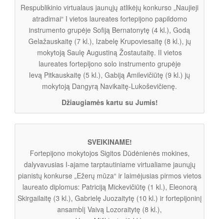
Respublikinio virtualaus jaunųjų atlikėjų konkurso „Naujieji
atradimai“ I vietos laureates fortepijono papildomo
instrumento grupėje Sofiją Bernatonytę (4 kl.), Godą
Gelažauskaitę (7 kl.), Izabelę Krupoviesaitę (8 kl.), jų
mokytoją Saulę Augustiną Žostautaitę. II vietos
laureates fortepijono solo instrumento grupėje
Ievą Pitkauskaitę (5 kl.), Gabiją Amilevičiūtę (9 kl.) jų
mokytoją Dangyrą Navikaitę-Lukoševičienę.
Džiaugiamės kartu su Jumis!
SVEIKINAME!
Fortepijono mokytojos Sigitos Dūdėnienės mokines,
dalyvavusias I-ajame tarptautiniame virtualiame jaunųjų
pianistų konkurse „Ežerų mūza“ ir laimėjusias pirmos vietos
laureato diplomus: Patriciją Mickevičiūtę (1 kl.), Eleonorą
Skirgailaitę (3 kl.), Gabrielę Juozaitytę (10 kl.) ir fortepijoninį
ansamblį Vaivą Lozoraitytę (8 kl.),