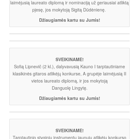
laimėjusią laureato diplomą ir nominaciją už geriausiai atliktą
pjesę, jos mokytoją Sigitą Dūdėnienę.
Džiaugiamės kartu su Jumis!
SVEIKINAME!
Sofią Lipnevič (2 kl.), dalyvavusią Kauno I tarptautiniame
klasikinės gitaros atlikėjų konkurse, A grupėje laimėjusią II
vietos laureato diplomą, ir jos mokytoją
Danguolę Lingytę.
Džiaugiamės kartu su Jumis!
SVEIKINAME!
Tarptautinio styginių instrumentų jaunųjų atlikėjų konkurso