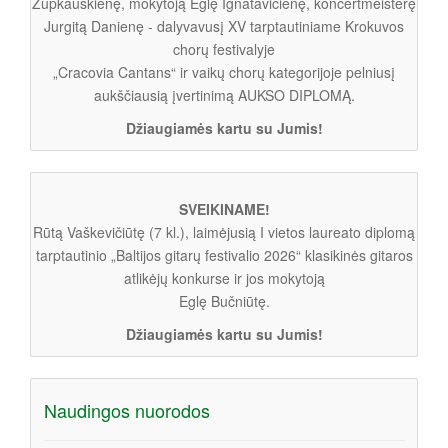
Zupkauskienę, mokytoją Eglę Ignatavičienę, koncertmeisterę
Jurgitą Danienę - dalyvavusį XV tarptautiniame Krokuvos
chorų festivalyje
„Cracovia Cantans“ ir vaikų chorų kategorijoje pelniusį
aukščiausią įvertinimą AUKSO DIPLOMĄ.
Džiaugiamės kartu su Jumis!
SVEIKINAME!
Rūtą Vaškevičiūtę (7 kl.), laimėjusią I vietos laureato diplomą
tarptautinio „Baltijos gitarų festivalio 2026“ klasikinės gitaros
atlikėjų konkurse ir jos mokytoją
Eglę Bučniūtę.
Džiaugiamės kartu su Jumis!
Naudingos nuorodos