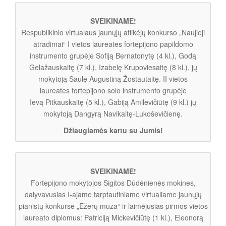
SVEIKINAME!
Respublikinio virtualaus jaunųjų atlikėjų konkurso „Naujieji
atradimai“ I vietos laureates fortepijono papildomo
instrumento grupėje Sofiją Bernatonytę (4 kl.), Godą
Gelažauskaitę (7 kl.), Izabelę Krupoviesaitę (8 kl.), jų
mokytoją Saulę Augustiną Žostautaitę. II vietos
laureates fortepijono solo instrumento grupėje
Ievą Pitkauskaitę (5 kl.), Gabiją Amilevičiūtę (9 kl.) jų
mokytoją Dangyrą Navikaitę-Lukoševičienę.
Džiaugiamės kartu su Jumis!
SVEIKINAME!
Fortepijono mokytojos Sigitos Dūdėnienės mokines,
dalyvavusias I-ajame tarptautiniame virtualiame jaunųjų
pianistų konkurse „Ežerų mūza“ ir laimėjusias pirmos vietos
laureato diplomus: Patriciją Mickevičiūtę (1 kl.), Eleonorą