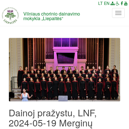
LT
EN
Vilniaus chorinio dainavimo
P
mokykla „Liepaitės“
e
r
j
u
n
g
t
i
n
a
v
i
g
a
Dainoj pražystu, LNF,
c
2024-05-19 Merginų
i
j