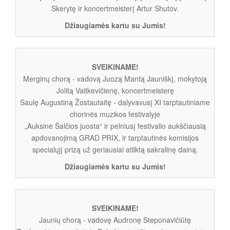
Skerytę ir koncertmeisterį Artur Shutov.
Džiaugiamės kartu su Jumis!
SVEIKINAME!
Merginų chorą - vadovą Juozą Mantą Jauniškį, mokytoją
Jolitą Vaitkevičienę, koncertmeisterę
Saulę Augustiną Žostautaitę - dalyvavusį XI tarptautiniame
chorinės muzikos festivalyje
„Auksinė Šalčios juosta“ ir pelniusį festivalio aukščiausią
apdovanojimą GRAD PRIX, ir tarptautinės komisijos
specialųjį prizą už geriausiai atliktą sakralinę dainą.
Džiaugiamės kartu su Jumis!
SVEIKINAME!
Jaunių chorą - vadovę Audronę Steponavičiūtę