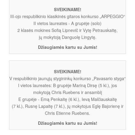
SVEIKINAME!
III-ojo respublikinio klasikinės gitaros konkurso „ARPEGGIO“
II vietos laureates - A grupėje (solo)
2 klasės mokines Sofią Lipnevič ir Vytę Petrauskaitę,
jų mokytoją Danguolę Lingytę.
Džiaugiamės kartu su Jumis!
SVEIKINAME!
V respublikinio jaunųjų stygininkų konkurso „Pavasario styga“
I vietos laureates: B grupėje Mariną Dirsę (5 kl.), jos
mokytoją Chris Ruebens ir ansamblį
E grupėje - Emą Penkaitę (6 kl.), Ievą Malčiauskaitę
(7 kl.), Rusnę Lapaitę (7 kl.), jų mokytojus Eglę Bajorienę ir
Chris Etienne Ruebens.
Džiaugiamės kartu su Jumis!