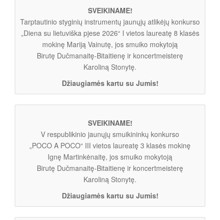
SVEIKINAME!
Tarptautinio styginių instrumentų jaunųjų atlikėjų konkurso
„Diena su lietuviška pjese 2026“ I vietos laureatę 8 klasės
mokinę Mariją Vainutę, jos smuiko mokytoją
Birutę Dučmanaitę-Bitaitienę ir koncertmeisterę
Karoliną Stonytę.
Džiaugiamės kartu su Jumis!
SVEIKINAME!
V respublikinio jaunųjų smuikininkų konkurso
„POCO A POCO“ III vietos laureatę 3 klasės mokinę
Ignę Martinkėnaitę, jos smuiko mokytoją
Birutę Dučmanaitę-Bitaitienę ir koncertmeisterę
Karoliną Stonytę.
Džiaugiamės kartu su Jumis!