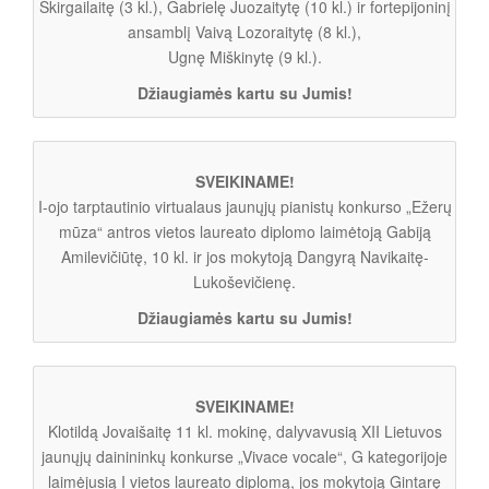
Skirgailaitę (3 kl.), Gabrielę Juozaitytę (10 kl.) ir fortepijoninį
ansamblį Vaivą Lozoraitytę (8 kl.),
Ugnę Miškinytę (9 kl.).
Džiaugiamės kartu su Jumis!
SVEIKINAME!
I-ojo tarptautinio virtualaus jaunųjų pianistų konkurso „Ežerų
mūza“ antros vietos laureato diplomo laimėtoją Gabiją
Amilevičiūtę, 10 kl. ir jos mokytoją Dangyrą Navikaitę-
Lukoševičienę.
Džiaugiamės kartu su Jumis!
SVEIKINAME!
Klotildą Jovaišaitę 11 kl. mokinę, dalyvavusią XII Lietuvos
jaunųjų dainininkų konkurse „Vivace vocale“, G kategorijoje
laimėjusią I vietos laureato diplomą, jos mokytoją Gintarę