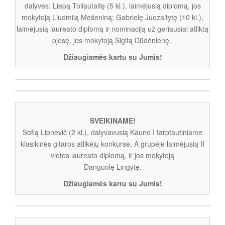
dalyves: Liepą Toliautaitę (5 kl.), laimėjusią diplomą, jos
mokytoją Liudmilą Mešeniną; Gabrielę Juozaitytę (10 kl.),
laimėjusią laureato diplomą ir nominaciją už geriausiai atliktą
pjesę, jos mokytoją Sigitą Dūdėnienę.
Džiaugiamės kartu su Jumis!
SVEIKINAME!
Sofią Lipnevič (2 kl.), dalyvavusią Kauno I tarptautiniame
klasikinės gitaros atlikėjų konkurse, A grupėje laimėjusią II
vietos laureato diplomą, ir jos mokytoją
Danguolę Lingytę.
Džiaugiamės kartu su Jumis!