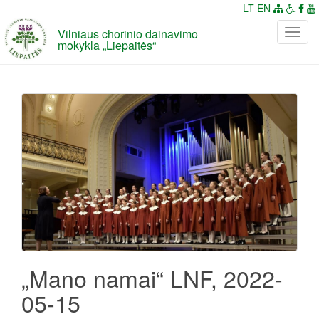
LT
EN
Vilniaus chorinio dainavimo
P
mokykla „Liepaitės“
e
r
j
u
n
g
t
i
n
a
v
i
g
a
„Mano namai“ LNF, 2022-
c
05-15
i
j