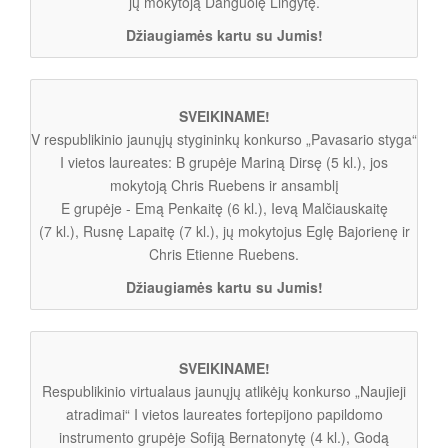
jų mokytoją Danguolę Lingytę.
Džiaugiamės kartu su Jumis!
SVEIKINAME!
V respublikinio jaunųjų stygininkų konkurso „Pavasario styga“
I vietos laureates: B grupėje Mariną Dirsę (5 kl.), jos
mokytoją Chris Ruebens ir ansamblį
E grupėje - Emą Penkaitę (6 kl.), Ievą Malčiauskaitę
(7 kl.), Rusnę Lapaitę (7 kl.), jų mokytojus Eglę Bajorienę ir
Chris Etienne Ruebens.
Džiaugiamės kartu su Jumis!
SVEIKINAME!
Respublikinio virtualaus jaunųjų atlikėjų konkurso „Naujieji
atradimai“ I vietos laureates fortepijono papildomo
instrumento grupėje Sofiją Bernatonytę (4 kl.), Godą