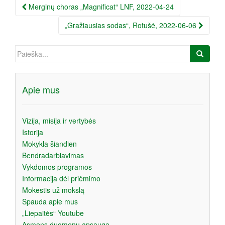
Įrašo
Merginų choras „Magnificat“ LNF, 2022-04-24
navigacija
„Gražiausias sodas“, Rotušė, 2022-06-06
Ieškoti:
Apie mus
Vizija, misija ir vertybės
Istorija
Mokykla šiandien
Bendradarbiavimas
Vykdomos programos
Informacija dėl priėmimo
Mokestis už mokslą
Spauda apie mus
„Liepaitės“ Youtube
Asmens duomenų apsauga