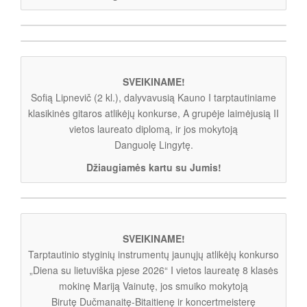
SVEIKINAME!
Sofią Lipnevič (2 kl.), dalyvavusią Kauno I tarptautiniame
klasikinės gitaros atlikėjų konkurse, A grupėje laimėjusią II
vietos laureato diplomą, ir jos mokytoją
Danguolę Lingytę.
Džiaugiamės kartu su Jumis!
SVEIKINAME!
Tarptautinio styginių instrumentų jaunųjų atlikėjų konkurso
„Diena su lietuviška pjese 2026“ I vietos laureatę 8 klasės
mokinę Mariją Vainutę, jos smuiko mokytoją
Birutę Dučmanaitę-Bitaitienę ir koncertmeisterę