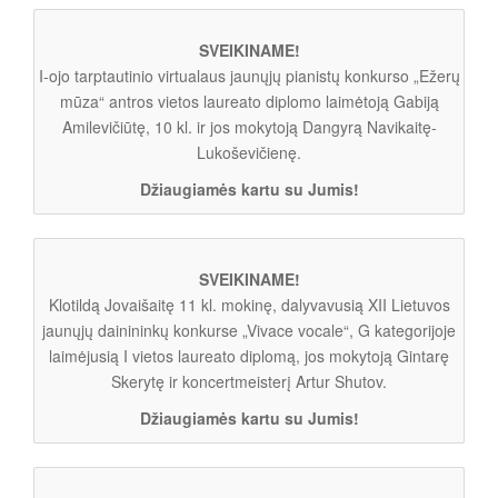
SVEIKINAME!
I-ojo tarptautinio virtualaus jaunųjų pianistų konkurso „Ežerų
mūza“ antros vietos laureato diplomo laimėtoją Gabiją
Amilevičiūtę, 10 kl. ir jos mokytoją Dangyrą Navikaitę-
Lukoševičienę.
Džiaugiamės kartu su Jumis!
SVEIKINAME!
Klotildą Jovaišaitę 11 kl. mokinę, dalyvavusią XII Lietuvos
jaunųjų dainininkų konkurse „Vivace vocale“, G kategorijoje
laimėjusią I vietos laureato diplomą, jos mokytoją Gintarę
Skerytę ir koncertmeisterį Artur Shutov.
Džiaugiamės kartu su Jumis!