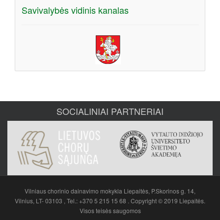
Savivalybės vidinis kanalas
SOCIALINIAI PARTNERIAI
Vilniaus chorinio dainavimo mokykla Liepaitės, P.Skorinos g. 14,
Vilnius, LT- 03103 , Tel.: +370 5 215 15 68 . Copyright © 2019 Liepaitės.
Visos teisės saugomos