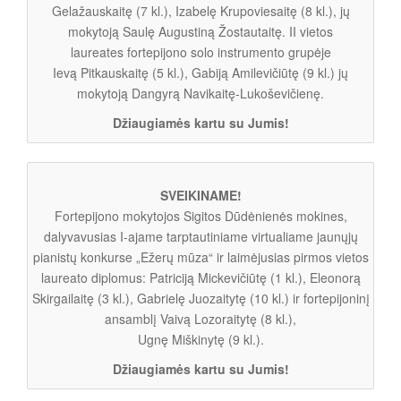
Gelažauskaitę (7 kl.), Izabelę Krupoviesaitę (8 kl.), jų
mokytoją Saulę Augustiną Žostautaitę. II vietos
laureates fortepijono solo instrumento grupėje
Ievą Pitkauskaitę (5 kl.), Gabiją Amilevičiūtę (9 kl.) jų
mokytoją Dangyrą Navikaitę-Lukoševičienę.
Džiaugiamės kartu su Jumis!
SVEIKINAME!
Fortepijono mokytojos Sigitos Dūdėnienės mokines,
dalyvavusias I-ajame tarptautiniame virtualiame jaunųjų
pianistų konkurse „Ežerų mūza“ ir laimėjusias pirmos vietos
laureato diplomus: Patriciją Mickevičiūtę (1 kl.), Eleonorą
Skirgailaitę (3 kl.), Gabrielę Juozaitytę (10 kl.) ir fortepijoninį
ansamblį Vaivą Lozoraitytę (8 kl.),
Ugnę Miškinytę (9 kl.).
Džiaugiamės kartu su Jumis!