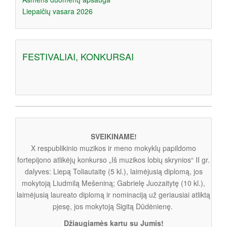
Liepaičių vasara 2026
FESTIVALIAI, KONKURSAI
SVEIKINAME!
X respublikinio muzikos ir meno mokyklų papildomo
fortepijono atlikėjų konkurso „Iš muzikos lobių skrynios“ II gr.
dalyves: Liepą Toliautaitę (5 kl.), laimėjusią diplomą, jos
mokytoją Liudmilą Mešeniną; Gabrielę Juozaitytę (10 kl.),
laimėjusią laureato diplomą ir nominaciją už geriausiai atliktą
pjesę, jos mokytoją Sigitą Dūdėnienę.
Džiaugiamės kartu su Jumis!