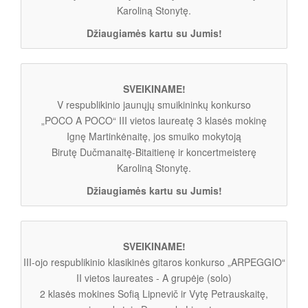
Karoliną Stonytę.
Džiaugiamės kartu su Jumis!
SVEIKINAME!
V respublikinio jaunųjų smuikininkų konkurso
„POCO A POCO“ III vietos laureatę 3 klasės mokinę
Ignę Martinkėnaitę, jos smuiko mokytoją
Birutę Dučmanaitę-Bitaitienę ir koncertmeisterę
Karoliną Stonytę.
Džiaugiamės kartu su Jumis!
SVEIKINAME!
III-ojo respublikinio klasikinės gitaros konkurso „ARPEGGIO“
II vietos laureates - A grupėje (solo)
2 klasės mokines Sofią Lipnevič ir Vytę Petrauskaitę,