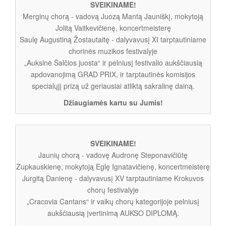
SVEIKINAME!
Merginų chorą - vadovą Juozą Mantą Jauniškį, mokytoją
Jolitą Vaitkevičienę, koncertmeisterę
Saulę Augustiną Žostautaitę - dalyvavusį XI tarptautiniame
chorinės muzikos festivalyje
„Auksinė Šalčios juosta“ ir pelniusį festivalio aukščiausią
apdovanojimą GRAD PRIX, ir tarptautinės komisijos
specialųjį prizą už geriausiai atliktą sakralinę dainą.
Džiaugiamės kartu su Jumis!
SVEIKINAME!
Jaunių chorą - vadovę Audronę Steponavičiūtę
Zupkauskienę, mokytoją Eglę Ignatavičienę, koncertmeisterę
Jurgitą Danienę - dalyvavusį XV tarptautiniame Krokuvos
chorų festivalyje
„Cracovia Cantans“ ir vaikų chorų kategorijoje pelniusį
aukščiausią įvertinimą AUKSO DIPLOMĄ.