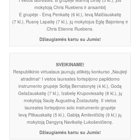
mokytoją Chris Ruebens ir ansamblį
E grupėje - Emą Penkaitę (6 kl.), Ievą Malčiauskaitę
(7 kl.), Rusnę Lapaitę (7 kl.), jų mokytojus Eglę Bajorienę ir
Chris Etienne Ruebens.
Džiaugiamės kartu su Jumis!
SVEIKINAME!
Respublikinio virtualaus jaunųjų atlikėjų konkurso „Naujieji
atradimai“ I vietos laureates fortepijono papildomo
instrumento grupėje Sofiją Bernatonytę (4 kl.), Godą
Gelažauskaitę (7 kl.), Izabelę Krupoviesaitę (8 kl.), jų
mokytoją Saulę Augustiną Žostautaitę. II vietos
laureates fortepijono solo instrumento grupėje
Ievą Pitkauskaitę (5 kl.), Gabiją Amilevičiūtę (9 kl.) jų
mokytoją Dangyrą Navikaitę-Lukoševičienę.
Džiaugiamės kartu su Jumis!