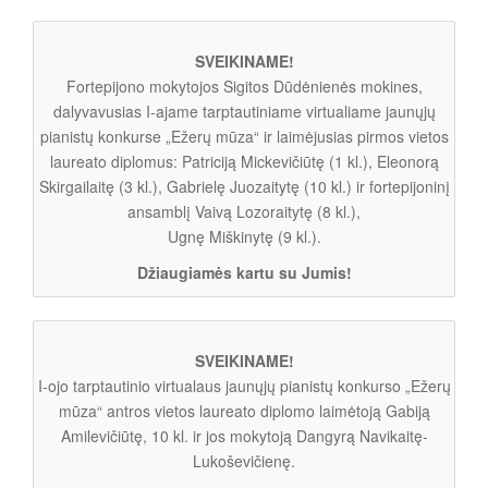
SVEIKINAME!
Fortepijono mokytojos Sigitos Dūdėnienės mokines,
dalyvavusias I-ajame tarptautiniame virtualiame jaunųjų
pianistų konkurse „Ežerų mūza“ ir laimėjusias pirmos vietos
laureato diplomus: Patriciją Mickevičiūtę (1 kl.), Eleonorą
Skirgailaitę (3 kl.), Gabrielę Juozaitytę (10 kl.) ir fortepijoninį
ansamblį Vaivą Lozoraitytę (8 kl.),
Ugnę Miškinytę (9 kl.).
Džiaugiamės kartu su Jumis!
SVEIKINAME!
I-ojo tarptautinio virtualaus jaunųjų pianistų konkurso „Ežerų
mūza“ antros vietos laureato diplomo laimėtoją Gabiją
Amilevičiūtę, 10 kl. ir jos mokytoją Dangyrą Navikaitę-
Lukoševičienę.