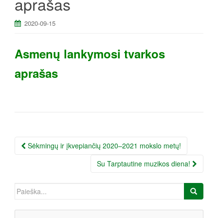
aprašas
a
2020-09-15
Asmenų lankymosi tvarkos
aprašas
Įrašo
Sėkmingų ir įkvepiančių 2020–2021 mokslo metų!
navigacija
Su Tarptautine muzikos diena!
Ieškoti: