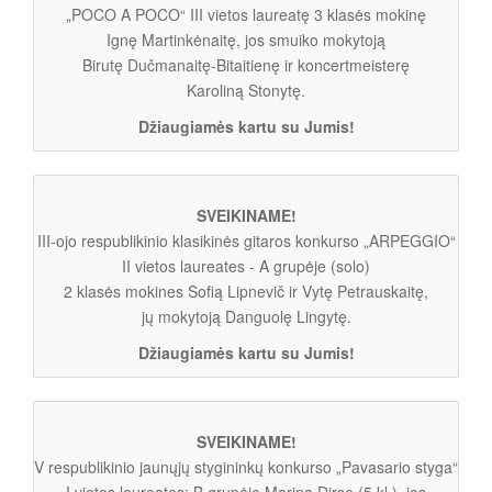
„POCO A POCO“ III vietos laureatę 3 klasės mokinę
Ignę Martinkėnaitę, jos smuiko mokytoją
Birutę Dučmanaitę-Bitaitienę ir koncertmeisterę
Karoliną Stonytę.
Džiaugiamės kartu su Jumis!
SVEIKINAME!
III-ojo respublikinio klasikinės gitaros konkurso „ARPEGGIO“
II vietos laureates - A grupėje (solo)
2 klasės mokines Sofią Lipnevič ir Vytę Petrauskaitę,
jų mokytoją Danguolę Lingytę.
Džiaugiamės kartu su Jumis!
SVEIKINAME!
V respublikinio jaunųjų stygininkų konkurso „Pavasario styga“
I vietos laureates: B grupėje Mariną Dirsę (5 kl.), jos