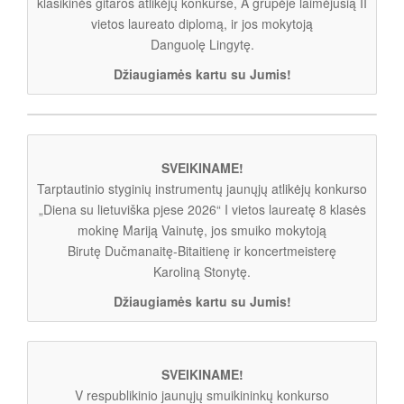
klasikinės gitaros atlikėjų konkurse, A grupėje laimėjusią II
vietos laureato diplomą, ir jos mokytoją
Danguolę Lingytę.
Džiaugiamės kartu su Jumis!
SVEIKINAME!
Tarptautinio styginių instrumentų jaunųjų atlikėjų konkurso
„Diena su lietuviška pjese 2026“ I vietos laureatę 8 klasės
mokinę Mariją Vainutę, jos smuiko mokytoją
Birutę Dučmanaitę-Bitaitienę ir koncertmeisterę
Karoliną Stonytę.
Džiaugiamės kartu su Jumis!
SVEIKINAME!
V respublikinio jaunųjų smuikininkų konkurso