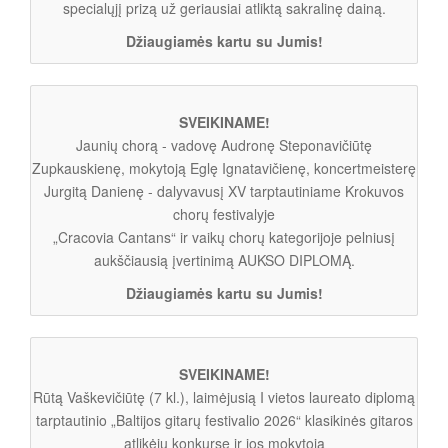
specialųjį prizą už geriausiai atliktą sakralinę dainą.
Džiaugiamės kartu su Jumis!
SVEIKINAME!
Jaunių chorą - vadovę Audronę Steponavičiūtę
Zupkauskienę, mokytoją Eglę Ignatavičienę, koncertmeisterę
Jurgitą Danienę - dalyvavusį XV tarptautiniame Krokuvos
chorų festivalyje
„Cracovia Cantans“ ir vaikų chorų kategorijoje pelniusį
aukščiausią įvertinimą AUKSO DIPLOMĄ.
Džiaugiamės kartu su Jumis!
SVEIKINAME!
Rūtą Vaškevičiūtę (7 kl.), laimėjusią I vietos laureato diplomą
tarptautinio „Baltijos gitarų festivalio 2026“ klasikinės gitaros
atlikėjų konkurse ir jos mokytoją