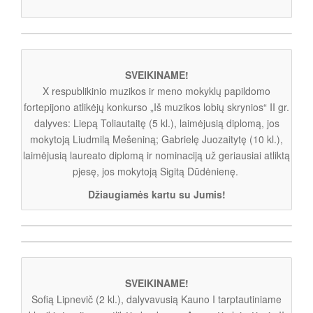
SVEIKINAME!
X respublikinio muzikos ir meno mokyklų papildomo
fortepijono atlikėjų konkurso „Iš muzikos lobių skrynios“ II gr.
dalyves: Liepą Toliautaitę (5 kl.), laimėjusią diplomą, jos
mokytoją Liudmilą Mešeniną; Gabrielę Juozaitytę (10 kl.),
laimėjusią laureato diplomą ir nominaciją už geriausiai atliktą
pjesę, jos mokytoją Sigitą Dūdėnienę.
Džiaugiamės kartu su Jumis!
SVEIKINAME!
Sofią Lipnevič (2 kl.), dalyvavusią Kauno I tarptautiniame