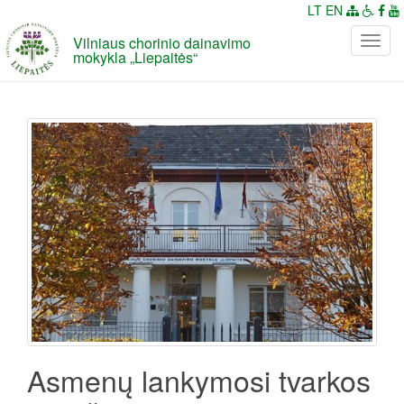
LT
EN
Vilniaus chorinio dainavimo
P
mokykla „Liepaitės“
e
r
j
u
n
g
t
i
n
a
v
i
g
a
c
Asmenų lankymosi tvarkos
i
j