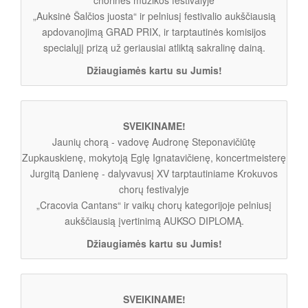
„Auksinė Šalčios juosta“ ir pelniusį festivalio aukščiausią
apdovanojimą GRAD PRIX, ir tarptautinės komisijos
specialųjį prizą už geriausiai atliktą sakralinę dainą.
Džiaugiamės kartu su Jumis!
SVEIKINAME!
Jaunių chorą - vadovę Audronę Steponavičiūtę
Zupkauskienę, mokytoją Eglę Ignatavičienę, koncertmeisterę
Jurgitą Danienę - dalyvavusį XV tarptautiniame Krokuvos
chorų festivalyje
„Cracovia Cantans“ ir vaikų chorų kategorijoje pelniusį
aukščiausią įvertinimą AUKSO DIPLOMĄ.
Džiaugiamės kartu su Jumis!
SVEIKINAME!