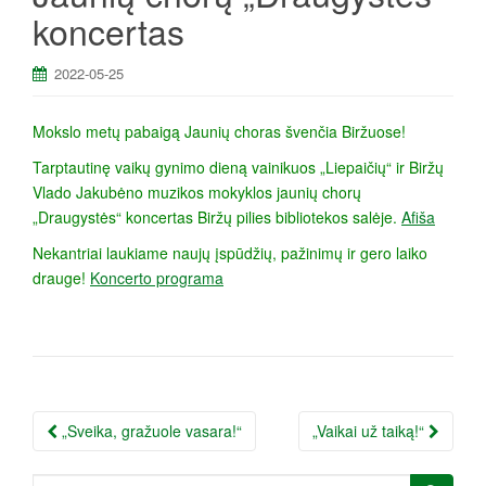
a
koncertas
2022-05-25
Mokslo metų pabaigą Jaunių choras švenčia Biržuose!
Tarptautinę vaikų gynimo dieną vainikuos „Liepaičių“ ir Biržų
Vlado Jakubėno muzikos mokyklos jaunių chorų
„Draugystės“ koncertas Biržų pilies bibliotekos salėje.
Afiša
Nekantriai laukiame naujų įspūdžių, pažinimų ir gero laiko
drauge!
Koncerto programa
Įrašo
„Sveika, gražuole vasara!“
„Vaikai už taiką!“
navigacija
Ieškoti: