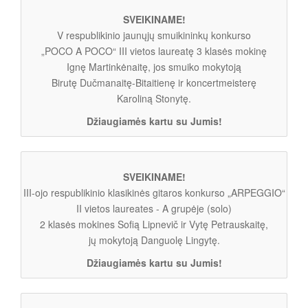
SVEIKINAME!
V respublikinio jaunųjų smuikininkų konkurso
„POCO A POCO“ III vietos laureatę 3 klasės mokinę
Ignę Martinkėnaitę, jos smuiko mokytoją
Birutę Dučmanaitę-Bitaitienę ir koncertmeisterę
Karoliną Stonytę.
Džiaugiamės kartu su Jumis!
SVEIKINAME!
III-ojo respublikinio klasikinės gitaros konkurso „ARPEGGIO“
II vietos laureates - A grupėje (solo)
2 klasės mokines Sofią Lipnevič ir Vytę Petrauskaitę,
jų mokytoją Danguolę Lingytę.
Džiaugiamės kartu su Jumis!