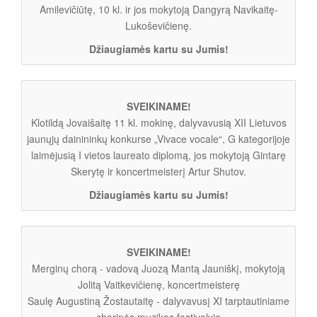
Amilevičiūtę, 10 kl. ir jos mokytoją Dangyrą Navikaitę-
Lukoševičienę.
Džiaugiamės kartu su Jumis!
SVEIKINAME!
Klotildą Jovaišaitę 11 kl. mokinę, dalyvavusią XII Lietuvos
jaunųjų dainininkų konkurse „Vivace vocale“, G kategorijoje
laimėjusią I vietos laureato diplomą, jos mokytoją Gintarę
Skerytę ir koncertmeisterį Artur Shutov.
Džiaugiamės kartu su Jumis!
SVEIKINAME!
Merginų chorą - vadovą Juozą Mantą Jauniškį, mokytoją
Jolitą Vaitkevičienę, koncertmeisterę
Saulę Augustiną Žostautaitę - dalyvavusį XI tarptautiniame
chorinės muzikos festivalyje