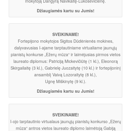
mokytoją Dangyrą Navikaitę-Lukoševičienę.
Džiaugiamės kartu su Jumis!
SVEIKINAME!
Fortepijono mokytojos Sigitos Dūdėnienės mokines,
dalyvavusias I-ajame tarptautiniame virtualiame jaunųjų
pianistų konkurse „Ežerų mūza“ ir laimėjusias pirmos vietos
laureato diplomus: Patriciją Mickevičiūtę (1 kl.), Eleonorą
Skirgailaitę (3 kl.), Gabrielę Juozaitytę (10 kl.) ir fortepijoninį
ansamblį Vaivą Lozoraitytę (8 kl.),
Ugnę Miškinytę (9 kl.).
Džiaugiamės kartu su Jumis!
SVEIKINAME!
I-ojo tarptautinio virtualaus jaunųjų pianistų konkurso „Ežerų
mūza“ antros vietos laureato diplomo laimėtoją Gabiją