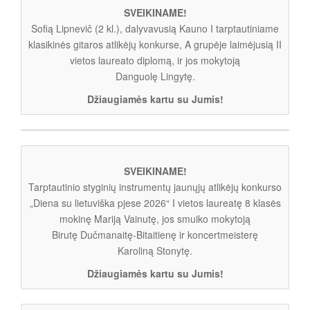
SVEIKINAME!
Sofią Lipnevič (2 kl.), dalyvavusią Kauno I tarptautiniame
klasikinės gitaros atlikėjų konkurse, A grupėje laimėjusią II
vietos laureato diplomą, ir jos mokytoją
Danguolę Lingytę.
Džiaugiamės kartu su Jumis!
SVEIKINAME!
Tarptautinio styginių instrumentų jaunųjų atlikėjų konkurso
„Diena su lietuviška pjese 2026“ I vietos laureatę 8 klasės
mokinę Mariją Vainutę, jos smuiko mokytoją
Birutę Dučmanaitę-Bitaitienę ir koncertmeisterę
Karoliną Stonytę.
Džiaugiamės kartu su Jumis!