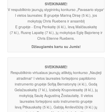
SVEIKINAME!
V respublikinio jaunųjų stygininkų konkurso „Pavasario styga“
I vietos laureates: B grupėje Mariną Dirsę (5 kl.), jos
mokytoją Chris Ruebens ir ansamblį
E grupėje - Emą Penkaitę (6 kl.), Ievą Malčiauskaitę
(7 kl.), Rusnę Lapaitę (7 kl.), jų mokytojus Eglę Bajorienę ir
Chris Etienne Ruebens.
Džiaugiamės kartu su Jumis!
SVEIKINAME!
Respublikinio virtualaus jaunųjų atlikėjų konkurso „Naujieji
atradimai“ I vietos laureates fortepijono papildomo
instrumento grupėje Sofiją Bernatonytę (4 kl.), Godą
Gelažauskaitę (7 kl.), Izabelę Krupoviesaitę (8 kl.), jų
mokytoją Saulę Augustiną Žostautaitę. II vietos
laureates fortepijono solo instrumento grupėje
Ievą Pitkauskaitę (5 kl.), Gabiją Amilevičiūtę (9 kl.) jų