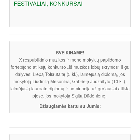
FESTIVALIAI, KONKURSAI
SVEIKINAME!
X respublikinio muzikos ir meno mokyklų papildomo
fortepijono atlikėjų konkurso „Iš muzikos lobių skrynios“ II gr.
dalyves: Liepą Toliautaitę (5 kl.), laimėjusią diplomą, jos
mokytoją Liudmilą Mešeniną; Gabrielę Juozaitytę (10 kl.),
laimėjusią laureato diplomą ir nominaciją už geriausiai atliktą
pjesę, jos mokytoją Sigitą Dūdėnienę.
Džiaugiamės kartu su Jumis!