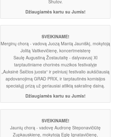
Shutov.
Džiaugiamės kartu su Jumis!
SVEIKINAME!
Merginų chorą - vadovą Juozą Mantą Jauniškį, mokytoją
Jolitą Vaitkevičienę, koncertmeisterę
Saulę Augustiną Žostautaitę - dalyvavusį XI
tarptautiniame chorinės muzikos festivalyje
„Auksinė Šalčios juosta“ ir pelniusį festivalio aukščiausią
apdovanojimą GRAD PRIX, ir tarptautinės komisijos
specialųjį prizą už geriausiai atliktą sakralinę dainą.
Džiaugiamės kartu su Jumis!
SVEIKINAME!
Jaunių chorą - vadovę Audronę Steponavičiūtę
Zupkauskienę, mokytoją Eglę Ignatavičienę,