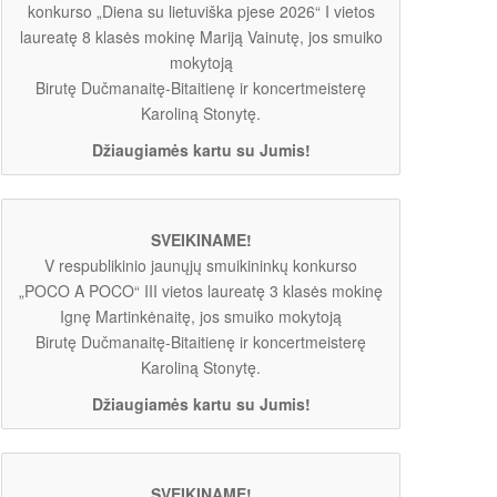
konkurso „Diena su lietuviška pjese 2026“ I vietos
laureatę 8 klasės mokinę Mariją Vainutę, jos smuiko
mokytoją
Birutę Dučmanaitę-Bitaitienę ir koncertmeisterę
Karoliną Stonytę.
Džiaugiamės kartu su Jumis!
SVEIKINAME!
V respublikinio jaunųjų smuikininkų konkurso
„POCO A POCO“ III vietos laureatę 3 klasės mokinę
Ignę Martinkėnaitę, jos smuiko mokytoją
Birutę Dučmanaitę-Bitaitienę ir koncertmeisterę
Karoliną Stonytę.
Džiaugiamės kartu su Jumis!
SVEIKINAME!