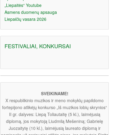
„Liepaitės“ Youtube
Asmens duomenų apsauga
Liepaičių vasara 2026
FESTIVALIAI, KONKURSAI
SVEIKINAME!
X respublikinio muzikos ir meno mokyklų papildomo
fortepijono atlikėjų konkurso „Iš muzikos lobių skrynios“
II gr. dalyves: Liepą Toliautaitę (5 kl.), laimėjusią
diplomą, jos mokytoją Liudmilą Mešeniną; Gabrielę
Juozaitytę (10 kl.), laimėjusią laureato diplomą ir
nominaciją už geriausiai atliktą pjesę, jos mokytoją Sigitą