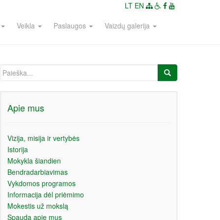
LT
EN
Veikla
Paslaugos
Vaizdų galerija
Ieškoti:
Apie mus
Vizija, misija ir vertybės
Istorija
Mokykla šiandien
Bendradarbiavimas
Vykdomos programos
Informacija dėl priėmimo
Mokestis už mokslą
Spauda apie mus