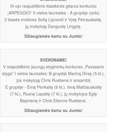
III-ojo respublikinio klasikinės gitaros konkurso
„ARPEGGIO“ II vietos laureates - A grupėje (solo)
2 klasės mokines Sofią Lipnevič ir Vytę Petrauskaitę,
jų mokytoją Danguolę Lingytę.
Džiaugiamės kartu su Jumis!
SVEIKINAME!
V respublikinio jaunųjų stygininkų konkurso „Pavasario
styga“ I vietos laureates: B grupėje Mariną Dirsę (5 kl.),
jos mokytoją Chris Ruebens ir ansamblį
E grupėje - Emą Penkaitę (6 kl.), Ievą Malčiauskaitę
(7 kl.), Rusnę Lapaitę (7 kl.), jų mokytojus Eglę
Bajorienę ir Chris Etienne Ruebens.
Džiaugiamės kartu su Jumis!