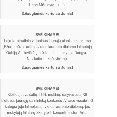
Ugnę Miškinytę (9 kl.).
Džiaugiamės kartu su Jumis!
SVEIKINAME!
I-ojo tarptautinio virtualaus jaunųjų pianistų konkurso
„Ežerų mūza“ antros vietos laureato diplomo laimėtoją
Gabiją Amilevičiūtę, 10 kl. ir jos mokytoją Dangyrą
Navikaitę-Lukoševičienę.
Džiaugiamės kartu su Jumis!
SVEIKINAME!
Klotildą Jovaišaitę 11 kl. mokinę, dalyvavusią XII
Lietuvos jaunųjų dainininkų konkurse „Vivace vocale“, G
kategorijoje laimėjusią I vietos laureato diplomą, jos
mokytoją Gintarę Skerytę ir koncertmeisterį Artur