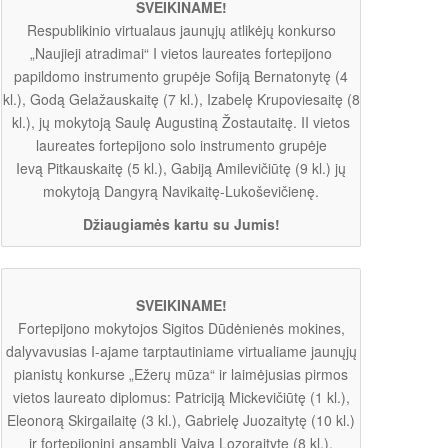
SVEIKINAME!
Respublikinio virtualaus jaunųjų atlikėjų konkurso
„Naujieji atradimai“ I vietos laureates fortepijono
papildomo instrumento grupėje Sofiją Bernatonytę (4
kl.), Godą Gelažauskaitę (7 kl.), Izabelę Krupoviesaitę (8
kl.), jų mokytoją Saulę Augustiną Žostautaitę. II vietos
laureates fortepijono solo instrumento grupėje
Ievą Pitkauskaitę (5 kl.), Gabiją Amilevičiūtę (9 kl.) jų
mokytoją Dangyrą Navikaitę-Lukoševičienę.
Džiaugiamės kartu su Jumis!
SVEIKINAME!
Fortepijono mokytojos Sigitos Dūdėnienės mokines,
dalyvavusias I-ajame tarptautiniame virtualiame jaunųjų
pianistų konkurse „Ežerų mūza“ ir laimėjusias pirmos
vietos laureato diplomus: Patriciją Mickevičiūtę (1 kl.),
Eleonorą Skirgailaitę (3 kl.), Gabrielę Juozaitytę (10 kl.)
ir fortepijoninį ansamblį Vaivą Lozoraitytę (8 kl.),