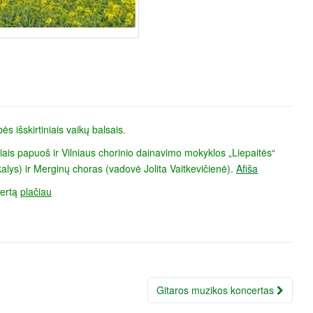
s išskirtiniais vaikų balsais.
viais papuoš ir Vilniaus chorinio dainavimo mokyklos „Liepaitės“
lys) ir Merginų choras (vadovė Jolita Vaitkevičienė).
Afiša
certą
plačiau
Gitaros muzikos koncertas