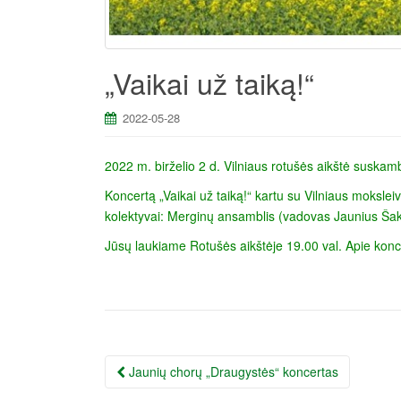
„Vaikai už taiką!“
2022-05-28
2022 m. birželio 2 d. Vilniaus rotušės aikštė suskambė
Koncertą „Vaikai už taiką!“ kartu su Vilniaus mokslei
kolektyvai: Merginų ansamblis (vadovas Jaunius Šaka
Jūsų laukiame Rotušės aikštėje 19.00 val. Apie kon
Įrašo
Jaunių chorų „Draugystės“ koncertas
navigacija