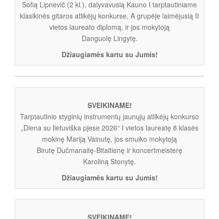
Sofią Lipnevič (2 kl.), dalyvavusią Kauno I tarptautiniame
klasikinės gitaros atlikėjų konkurse, A grupėje laimėjusią II
vietos laureato diplomą, ir jos mokytoją
Danguolę Lingytę.
Džiaugiamės kartu su Jumis!
SVEIKINAME!
Tarptautinio styginių instrumentų jaunųjų atlikėjų konkurso
„Diena su lietuviška pjese 2026“ I vietos laureatę 8 klasės
mokinę Mariją Vainutę, jos smuiko mokytoją
Birutę Dučmanaitę-Bitaitienę ir koncertmeisterę
Karoliną Stonytę.
Džiaugiamės kartu su Jumis!
SVEIKINAME!