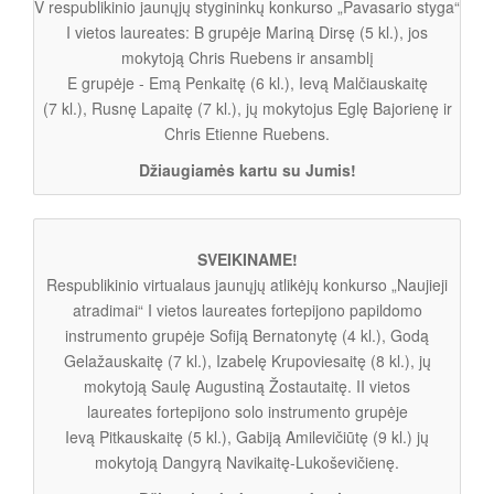
V respublikinio jaunųjų stygininkų konkurso „Pavasario styga“
I vietos laureates: B grupėje Mariną Dirsę (5 kl.), jos
mokytoją Chris Ruebens ir ansamblį
E grupėje - Emą Penkaitę (6 kl.), Ievą Malčiauskaitę
(7 kl.), Rusnę Lapaitę (7 kl.), jų mokytojus Eglę Bajorienę ir
Chris Etienne Ruebens.
Džiaugiamės kartu su Jumis!
SVEIKINAME!
Respublikinio virtualaus jaunųjų atlikėjų konkurso „Naujieji
atradimai“ I vietos laureates fortepijono papildomo
instrumento grupėje Sofiją Bernatonytę (4 kl.), Godą
Gelažauskaitę (7 kl.), Izabelę Krupoviesaitę (8 kl.), jų
mokytoją Saulę Augustiną Žostautaitę. II vietos
laureates fortepijono solo instrumento grupėje
Ievą Pitkauskaitę (5 kl.), Gabiją Amilevičiūtę (9 kl.) jų
mokytoją Dangyrą Navikaitę-Lukoševičienę.