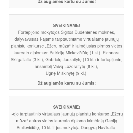
Džiaugiamės kartu su Jumis!
SVEIKINAME!
Fortepijono mokytojos Sigitos Dūdėnienės mokines,
dalyvavusias I-ajame tarptautiniame virtualiame jaunųjų
pianistų konkurse „Ežerų mūza“ ir laimėjusias pirmos vietos
laureato diplomus: Patriciją Mickevičiūtę (1 kl.), Eleonorą
Skirgailaitę (3 kl.), Gabrielę Juozaitytę (10 kl.) ir fortepijoninį
ansamblį Vaivą Lozoraitytę (8 kl.),
Ugnę Miškinytę (9 kl.).
Džiaugiamės kartu su Jumis!
SVEIKINAME!
I-ojo tarptautinio virtualaus jaunųjų pianistų konkurso „Ežerų
mūza“ antros vietos laureato diplomo laimėtoją Gabiją
Amilevičiūtę, 10 kl. ir jos mokytoją Dangyrą Navikaitę-