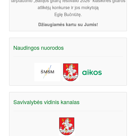
tarptautinio „Baltijos gitarų festivalio 2026“ klasikinės gitaros
atlikėjų konkurse ir jos mokytoją
Eglę Bučniūtę.
Džiaugiamės kartu su Jumis!
Naudingos nuorodos
Savivalybės vidinis kanalas