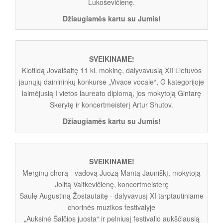
Lukoševičienę.
Džiaugiamės kartu su Jumis!
SVEIKINAME!
Klotildą Jovaišaitę 11 kl. mokinę, dalyvavusią XII Lietuvos
jaunųjų dainininkų konkurse „Vivace vocale“, G kategorijoje
laimėjusią I vietos laureato diplomą, jos mokytoją Gintarę
Skerytę ir koncertmeisterį Artur Shutov.
Džiaugiamės kartu su Jumis!
SVEIKINAME!
Merginų chorą - vadovą Juozą Mantą Jauniškį, mokytoją
Jolitą Vaitkevičienę, koncertmeisterę
Saulę Augustiną Žostautaitę - dalyvavusį XI tarptautiniame
chorinės muzikos festivalyje
„Auksinė Šalčios juosta“ ir pelniusį festivalio aukščiausią