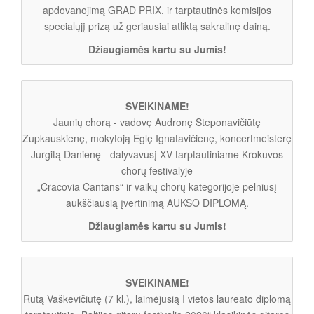
apdovanojimą GRAD PRIX, ir tarptautinės komisijos
specialųjį prizą už geriausiai atliktą sakralinę dainą.
Džiaugiamės kartu su Jumis!
SVEIKINAME!
Jaunių chorą - vadovę Audronę Steponavičiūtę
Zupkauskienę, mokytoją Eglę Ignatavičienę, koncertmeisterę
Jurgitą Danienę - dalyvavusį XV tarptautiniame Krokuvos
chorų festivalyje
„Cracovia Cantans“ ir vaikų chorų kategorijoje pelniusį
aukščiausią įvertinimą AUKSO DIPLOMĄ.
Džiaugiamės kartu su Jumis!
SVEIKINAME!
Rūtą Vaškevičiūtę (7 kl.), laimėjusią I vietos laureato diplomą