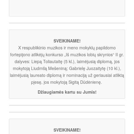
SVEIKINAME!
X respublikinio muzikos ir meno mokyklų papildomo
fortepijono atlikėjų konkurso „Iš muzikos lobių skrynios“ II gr.
dalyves: Liepą Toliautaitę (5 kl.), laimėjusią diplomą, jos
mokytoją Liudmilą Mešeniną; Gabrielę Juozaitytę (10 kl.),
laimėjusią laureato diplomą ir nominaciją už geriausiai atliktą
pjesę, jos mokytoją Sigitą Dūdėnienę.
Džiaugiamės kartu su Jumis!
SVEIKINAME!