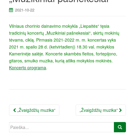
a
2021-10-22
Vilniaus chorinio dainavimo mokykla „Liepaitės“ tęsia
tradicinių koncertų „Muzikiniai pašnekesiai“, skirtų mokinių
tėvams, ciklą. Pirmasis 2021-2022 m. m. koncertas vyks
2021 m. spalio 28 d. (ketvirtadienį) 18.30 val. mokyklos
Kamerinėje salėje. Koncerte skambės fleitos, fortepijono,
gitaros, smuiko muzika, kurią atliks mokyklos mokinės.
Koncerto programa
.
Įrašo
„Žvaigždžių muzika“
„Žvaigždžių muzika“
navigacija
Ieškoti: