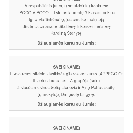
V respublikinio jaunųjų smuikininkų konkurso
„POCO A POCO“ III vietos laureatę 3 klasės mokinę
Ignę Martinkėnaitę, jos smuiko mokytoją
Birutę Dučmanaitę-Bitaitienę ir koncertmeisterę
Karoliną Stonytę.
Džiaugiamės kartu su Jumis!
SVEIKINAME!
III-ojo respublikinio klasikinės gitaros konkurso „ARPEGGIO“
II vietos laureates - A grupėje (solo)
2 klasės mokines Sofią Lipnevič ir Vytę Petrauskaitę,
jų mokytoją Danguolę Lingytę.
Džiaugiamės kartu su Jumis!
SVEIKINAME!