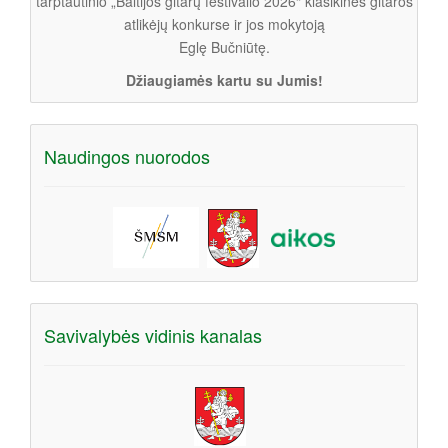
tarptautinio „Baltijos gitarų festivalio 2026“ klasikinės gitaros
atlikėjų konkurse ir jos mokytoją
Eglę Bučniūtę.
Džiaugiamės kartu su Jumis!
Naudingos nuorodos
Savivalybės vidinis kanalas