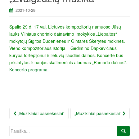
a
2021-10-29
Spalio 29 d. 17 val. Lietuvos kompozitorių namuose Jūsų
lauks Vilniaus chorinio dainavimo mokyklos „Liepaitės“
mokytojų Sigitos Dūdėnienės ir Gintarės Skerytės mokinės.
Vieno kompozitoriaus istorija – Gedimino Dapkevičiaus
kūryba fortepijonui ir lietuvių liaudies dainos. Koncerte bus
pristatytas ir naujas skaitmeninis albumas „Pamario dainos“.
Koncerto programa.
Įrašo
„Muzikiniai pašnekesiai“
„Muzikiniai pašnekesiai“
navigacija
Ieškoti: