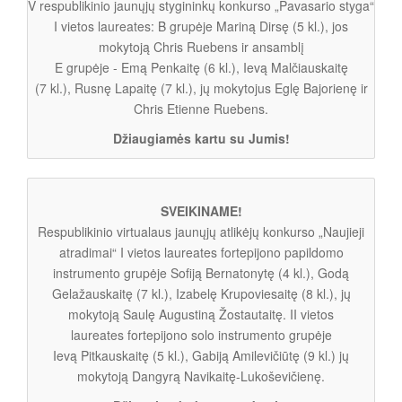
V respublikinio jaunųjų stygininkų konkurso „Pavasario styga“
I vietos laureates: B grupėje Mariną Dirsę (5 kl.), jos
mokytoją Chris Ruebens ir ansamblį
E grupėje - Emą Penkaitę (6 kl.), Ievą Malčiauskaitę
(7 kl.), Rusnę Lapaitę (7 kl.), jų mokytojus Eglę Bajorienę ir
Chris Etienne Ruebens.
Džiaugiamės kartu su Jumis!
SVEIKINAME!
Respublikinio virtualaus jaunųjų atlikėjų konkurso „Naujieji
atradimai“ I vietos laureates fortepijono papildomo
instrumento grupėje Sofiją Bernatonytę (4 kl.), Godą
Gelažauskaitę (7 kl.), Izabelę Krupoviesaitę (8 kl.), jų
mokytoją Saulę Augustiną Žostautaitę. II vietos
laureates fortepijono solo instrumento grupėje
Ievą Pitkauskaitę (5 kl.), Gabiją Amilevičiūtę (9 kl.) jų
mokytoją Dangyrą Navikaitę-Lukoševičienę.