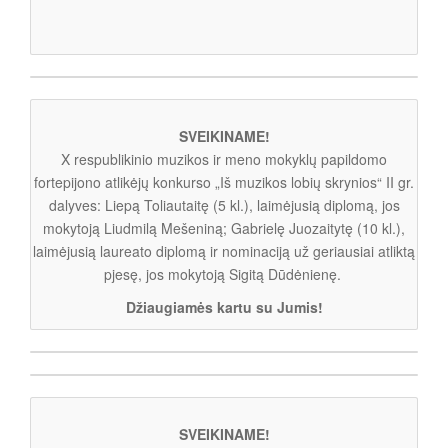
SVEIKINAME!
X respublikinio muzikos ir meno mokyklų papildomo
fortepijono atlikėjų konkurso „Iš muzikos lobių skrynios“ II gr.
dalyves: Liepą Toliautaitę (5 kl.), laimėjusią diplomą, jos
mokytoją Liudmilą Mešeniną; Gabrielę Juozaitytę (10 kl.),
laimėjusią laureato diplomą ir nominaciją už geriausiai atliktą
pjesę, jos mokytoją Sigitą Dūdėnienę.
Džiaugiamės kartu su Jumis!
SVEIKINAME!