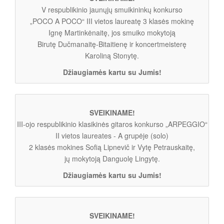
V respublikinio jaunųjų smuikininkų konkurso
„POCO A POCO“ III vietos laureatę 3 klasės mokinę
Ignę Martinkėnaitę, jos smuiko mokytoją
Birutę Dučmanaitę-Bitaitienę ir koncertmeisterę
Karoliną Stonytę.
Džiaugiamės kartu su Jumis!
SVEIKINAME!
III-ojo respublikinio klasikinės gitaros konkurso „ARPEGGIO“
II vietos laureates - A grupėje (solo)
2 klasės mokines Sofią Lipnevič ir Vytę Petrauskaitę,
jų mokytoją Danguolę Lingytę.
Džiaugiamės kartu su Jumis!
SVEIKINAME!