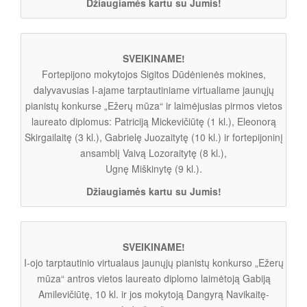
Džiaugiamės kartu su Jumis!
SVEIKINAME!
Fortepijono mokytojos Sigitos Dūdėnienės mokines,
dalyvavusias I-ajame tarptautiniame virtualiame jaunųjų
pianistų konkurse „Ežerų mūza“ ir laimėjusias pirmos vietos
laureato diplomus: Patriciją Mickevičiūtę (1 kl.), Eleonorą
Skirgailaitę (3 kl.), Gabrielę Juozaitytę (10 kl.) ir fortepijoninį
ansamblį Vaivą Lozoraitytę (8 kl.),
Ugnę Miškinytę (9 kl.).
Džiaugiamės kartu su Jumis!
SVEIKINAME!
I-ojo tarptautinio virtualaus jaunųjų pianistų konkurso „Ežerų
mūza“ antros vietos laureato diplomo laimėtoją Gabiją
Amilevičiūtę, 10 kl. ir jos mokytoją Dangyrą Navikaitę-