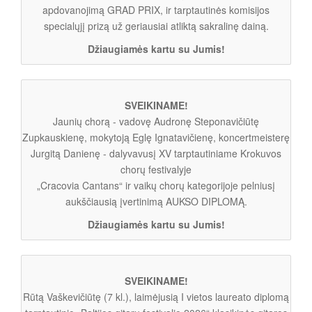
apdovanojimą GRAD PRIX, ir tarptautinės komisijos
specialųjį prizą už geriausiai atliktą sakralinę dainą.
Džiaugiamės kartu su Jumis!
SVEIKINAME!
Jaunių chorą - vadovę Audronę Steponavičiūtę
Zupkauskienę, mokytoją Eglę Ignatavičienę, koncertmeisterę
Jurgitą Danienę - dalyvavusį XV tarptautiniame Krokuvos
chorų festivalyje
„Cracovia Cantans“ ir vaikų chorų kategorijoje pelniusį
aukščiausią įvertinimą AUKSO DIPLOMĄ.
Džiaugiamės kartu su Jumis!
SVEIKINAME!
Rūtą Vaškevičiūtę (7 kl.), laimėjusią I vietos laureato diplomą