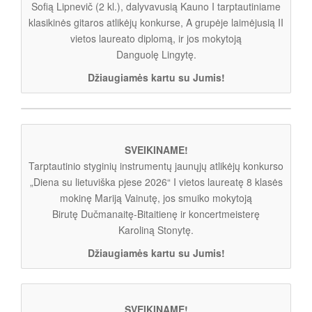
Sofią Lipnevič (2 kl.), dalyvavusią Kauno I tarptautiniame
klasikinės gitaros atlikėjų konkurse, A grupėje laimėjusią II
vietos laureato diplomą, ir jos mokytoją
Danguolę Lingytę.
Džiaugiamės kartu su Jumis!
SVEIKINAME!
Tarptautinio styginių instrumentų jaunųjų atlikėjų konkurso
„Diena su lietuviška pjese 2026“ I vietos laureatę 8 klasės
mokinę Mariją Vainutę, jos smuiko mokytoją
Birutę Dučmanaitę-Bitaitienę ir koncertmeisterę
Karoliną Stonytę.
Džiaugiamės kartu su Jumis!
SVEIKINAME!