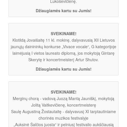
Lukoševičienę.
Džiaugiamės kartu su Jumis!
SVEIKINAME!
Klotildą Jovaišaitę 11 kl. mokinę, dalyvavusią XII Lietuvos
jaunųjų dainininkų konkurse „Vivace vocale“, G kategorijoje
laimėjusią I vietos laureato diplomą, jos mokytoją Gintarę
Skerytę ir koncertmeisterį Artur Shutov.
Džiaugiamės kartu su Jumis!
SVEIKINAME!
Merginų chorą - vadovą Juozą Mantą Jauniškį, mokytoją
Jolitą Vaitkevičienę, koncertmeisterę
Saulę Augustiną Žostautaitę - dalyvavusį XI tarptautiniame
chorinės muzikos festivalyje
„Auksinė Šalčios juosta“ ir pelniusį festivalio aukščiausią